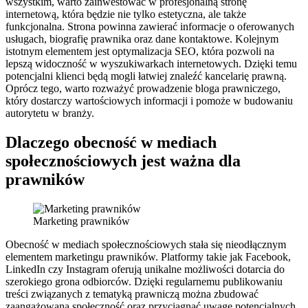
wszystkim, warto zainwestować w profesjonalną stronę
internetową, która będzie nie tylko estetyczna, ale także
funkcjonalna. Strona powinna zawierać informacje o oferowanych
usługach, biografię prawnika oraz dane kontaktowe. Kolejnym
istotnym elementem jest optymalizacja SEO, która pozwoli na
lepszą widoczność w wyszukiwarkach internetowych. Dzięki temu
potencjalni klienci będą mogli łatwiej znaleźć kancelarię prawną.
Oprócz tego, warto rozważyć prowadzenie bloga prawniczego,
który dostarczy wartościowych informacji i pomoże w budowaniu
autorytetu w branży.
Dlaczego obecność w mediach
społecznościowych jest ważna dla
prawników
Marketing prawników
Obecność w mediach społecznościowych stała się nieodłącznym
elementem marketingu prawników. Platformy takie jak Facebook,
LinkedIn czy Instagram oferują unikalne możliwości dotarcia do
szerokiego grona odbiorców. Dzięki regularnemu publikowaniu
treści związanych z tematyką prawniczą można zbudować
zaangażowaną społeczność oraz przyciągnąć uwagę potencjalnych