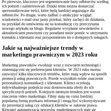
Po pierwsze, kluczowe jest segmentowanie bazy odbiorców według
ich potrzeb i zainteresowań. Dzięki temu można dostarczać
spersonalizowane treści, które będą bardziej angażujące dla
odbiorców. Po drugie, warto zadbać o atrakcyjny wygląd
wiadomości e-mail oraz jasny przekaz, który zachęci do działania,
na przykład do umówienia się na konsultację czy przeczytania
nowego artykułu na blogu. Regularne wysyłanie newsletterów z
aktualnościami prawnymi czy poradami może pomóc w utrzymaniu
kontaktu z klientami oraz przypomnieniu im o dostępnych usługach.
Jakie są najważniejsze trendy w
marketingu prawniczym w 2023 roku
Marketing prawników ewoluuje wraz z rozwojem technologii i
zmieniającymi się preferencjami klientów. W 2023 roku można
zauważyć kilka kluczowych trendów, które mają wpływ na sposób
promocji usług prawniczych. Przede wszystkim rośnie znaczenie
personalizacji komunikacji z klientami. Klienci oczekują
indywidualnego podejścia oraz dostosowania oferty do ich
specyficznych potrzeb. Kolejnym istotnym trendem jest wzrost
znaczenia video marketingu. Filmy stają się coraz bardziej
popularną formą przekazu informacji i mogą być wykorzystywane
do prezentacji usług czy edukacji klientów w zakresie prawa.
Również automatyzacja procesów marketingowych staje się