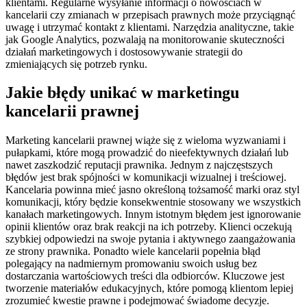
klientami. Regularne wysyłanie informacji o nowościach w
kancelarii czy zmianach w przepisach prawnych może przyciągnąć
uwagę i utrzymać kontakt z klientami. Narzędzia analityczne, takie
jak Google Analytics, pozwalają na monitorowanie skuteczności
działań marketingowych i dostosowywanie strategii do
zmieniających się potrzeb rynku.
Jakie błędy unikać w marketingu
kancelarii prawnej
Marketing kancelarii prawnej wiąże się z wieloma wyzwaniami i
pułapkami, które mogą prowadzić do nieefektywnych działań lub
nawet zaszkodzić reputacji prawnika. Jednym z najczęstszych
błędów jest brak spójności w komunikacji wizualnej i treściowej.
Kancelaria powinna mieć jasno określoną tożsamość marki oraz styl
komunikacji, który będzie konsekwentnie stosowany we wszystkich
kanałach marketingowych. Innym istotnym błędem jest ignorowanie
opinii klientów oraz brak reakcji na ich potrzeby. Klienci oczekują
szybkiej odpowiedzi na swoje pytania i aktywnego zaangażowania
ze strony prawnika. Ponadto wiele kancelarii popełnia błąd
polegający na nadmiernym promowaniu swoich usług bez
dostarczania wartościowych treści dla odbiorców. Kluczowe jest
tworzenie materiałów edukacyjnych, które pomogą klientom lepiej
zrozumieć kwestie prawne i podejmować świadome decyzje.