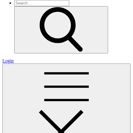
Search
for:
Search
Login