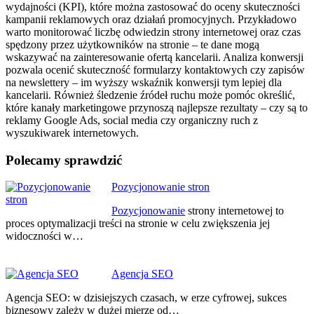
wydajności (KPI), które można zastosować do oceny skuteczności
kampanii reklamowych oraz działań promocyjnych. Przykładowo
warto monitorować liczbę odwiedzin strony internetowej oraz czas
spędzony przez użytkowników na stronie – te dane mogą
wskazywać na zainteresowanie ofertą kancelarii. Analiza konwersji
pozwala ocenić skuteczność formularzy kontaktowych czy zapisów
na newslettery – im wyższy wskaźnik konwersji tym lepiej dla
kancelarii. Również śledzenie źródeł ruchu może pomóc określić,
które kanały marketingowe przynoszą najlepsze rezultaty – czy są to
reklamy Google Ads, social media czy organiczny ruch z
wyszukiwarek internetowych.
Polecamy sprawdzić
Nawigacja
Pozycjonowanie stron
wpisu
Pozycjonowanie
strony internetowej to
proces optymalizacji treści na stronie w celu zwiększenia jej
widoczności w…
Agencja SEO
Agencja SEO: w dzisiejszych czasach, w erze cyfrowej, sukces
biznesowy zależy w dużej mierze od…