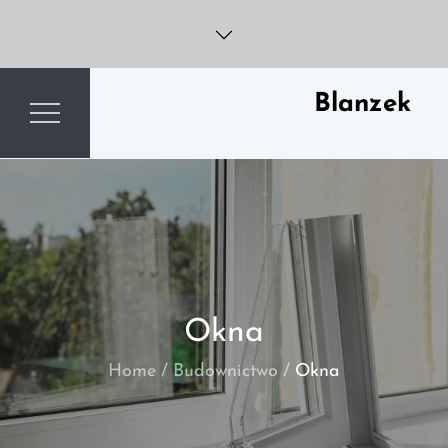
Skip
to
content
Blanzek
Okna
Home
Budownictwo
Okna