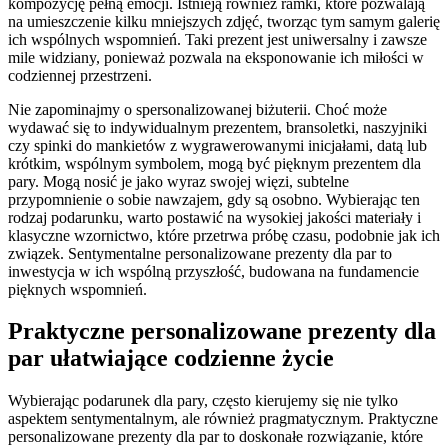
kompozycję pełną emocji. Istnieją również ramki, które pozwalają
na umieszczenie kilku mniejszych zdjęć, tworząc tym samym galerię
ich wspólnych wspomnień. Taki prezent jest uniwersalny i zawsze
mile widziany, ponieważ pozwala na eksponowanie ich miłości w
codziennej przestrzeni.
Nie zapominajmy o spersonalizowanej biżuterii. Choć może
wydawać się to indywidualnym prezentem, bransoletki, naszyjniki
czy spinki do mankietów z wygrawerowanymi inicjałami, datą lub
krótkim, wspólnym symbolem, mogą być pięknym prezentem dla
pary. Mogą nosić je jako wyraz swojej więzi, subtelne
przypomnienie o sobie nawzajem, gdy są osobno. Wybierając ten
rodzaj podarunku, warto postawić na wysokiej jakości materiały i
klasyczne wzornictwo, które przetrwa próbę czasu, podobnie jak ich
związek. Sentymentalne personalizowane prezenty dla par to
inwestycja w ich wspólną przyszłość, budowana na fundamencie
pięknych wspomnień.
Praktyczne personalizowane prezenty dla
par ułatwiające codzienne życie
Wybierając podarunek dla pary, często kierujemy się nie tylko
aspektem sentymentalnym, ale również pragmatycznym. Praktyczne
personalizowane prezenty dla par to doskonałe rozwiązanie, które