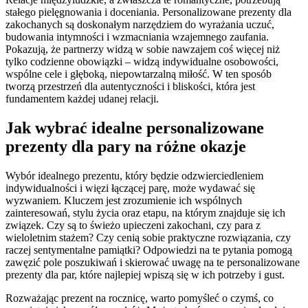
stałego pielęgnowania i doceniania. Personalizowane prezenty dla
zakochanych są doskonałym narzędziem do wyrażania uczuć,
budowania intymności i wzmacniania wzajemnego zaufania.
Pokazują, że partnerzy widzą w sobie nawzajem coś więcej niż
tylko codzienne obowiązki – widzą indywidualne osobowości,
wspólne cele i głęboką, niepowtarzalną miłość. W ten sposób
tworzą przestrzeń dla autentyczności i bliskości, która jest
fundamentem każdej udanej relacji.
Jak wybrać idealne personalizowane
prezenty dla pary na różne okazje
Wybór idealnego prezentu, który będzie odzwierciedleniem
indywidualności i więzi łączącej parę, może wydawać się
wyzwaniem. Kluczem jest zrozumienie ich wspólnych
zainteresowań, stylu życia oraz etapu, na którym znajduje się ich
związek. Czy są to świeżo upieczeni zakochani, czy para z
wieloletnim stażem? Czy cenią sobie praktyczne rozwiązania, czy
raczej sentymentalne pamiątki? Odpowiedzi na te pytania pomogą
zawęzić pole poszukiwań i skierować uwagę na te personalizowane
prezenty dla par, które najlepiej wpiszą się w ich potrzeby i gust.
Rozważając prezent na rocznicę, warto pomyśleć o czymś, co