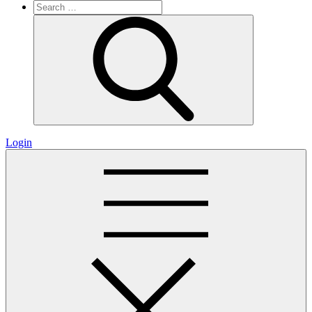
Search
for:
Search
Login