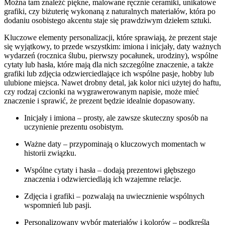
Można tam znaleźć piękne, malowane ręcznie ceramiki, unikatowe
grafiki, czy biżuterię wykonaną z naturalnych materiałów, która po
dodaniu osobistego akcentu staje się prawdziwym dziełem sztuki.
Kluczowe elementy personalizacji, które sprawiają, że prezent staje
się wyjątkowy, to przede wszystkim: imiona i inicjały, daty ważnych
wydarzeń (rocznica ślubu, pierwszy pocałunek, urodziny), wspólne
cytaty lub hasła, które mają dla nich szczególne znaczenie, a także
grafiki lub zdjęcia odzwierciedlające ich wspólne pasje, hobby lub
ulubione miejsca. Nawet drobny detal, jak kolor nici użytej do haftu,
czy rodzaj czcionki na wygrawerowanym napisie, może mieć
znaczenie i sprawić, że prezent będzie idealnie dopasowany.
Inicjały i imiona – prosty, ale zawsze skuteczny sposób na
uczynienie prezentu osobistym.
Ważne daty – przypominają o kluczowych momentach w
historii związku.
Wspólne cytaty i hasła – dodają prezentowi głębszego
znaczenia i odzwierciedlają ich wzajemne relacje.
Zdjęcia i grafiki – pozwalają na uwiecznienie wspólnych
wspomnień lub pasji.
Personalizowany wybór materiałów i kolorów – podkreśla