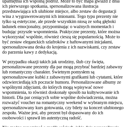
upamiętnia ich wspólną podróż. Może to być mapa gwiazd z dnia
ich pierwszego spotkania, spersonalizowana ilustracja
przedstawiająca ich ulubione miejsce, albo zestaw do degustacji
wina z wygrawerowanymi ich imionami. Tego typu prezenty nie
tylko są estetyczne, ale przede wszystkim niosą ze sobą głęboki
ładunek emocjonalny, przypominając o ważnych momentach i
budując przyszłe wspomnienia. Praktyczne prezenty, które można
wykorzystać wspólnie, również cieszą się popularnością. Może to
być zestaw eleganckich szlafroków z haftowanymi inicjałami,
spersonalizowana deska do krojenia z ich nazwiskami, czy zestaw
do parzenia kawy z dedykacją.
W przypadku okazji takich jak urodziny, ślub czy święta,
personalizowane prezenty dla par mogą przybrać bardziej zabawny
lub romantyczny charakter. Świetnym pomysłem są
spersonalizowane kubki z zabawnymi grafikami lub cytatami, które
odzwierciedlają ich poczucie humoru. Personalizowane albumy ze
wspólnymi zdjęciami, do których mogą wpisywać nowe
wspomnienia, to również doskonały sposób na kultywowanie ich
historii. Dla par ceniących sobie wspólne doświadczenia, można
rozważyć voucher na romantyczny weekend w wybranym miejscu,
spersonalizowany kurs gotowania, czy bilety na koncert ulubionego
zespołu. Ważne jest, aby prezent był dopasowany do ich
osobowości i sprawił im autentyczną radość.