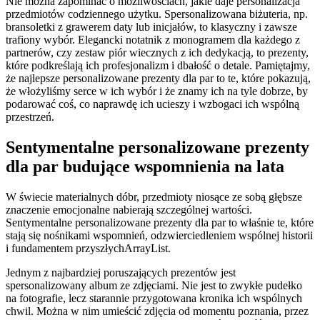
Nie można zapominać o możliwościach, jakie daje personalizacja
przedmiotów codziennego użytku. Spersonalizowana biżuteria, np.
bransoletki z grawerem daty lub inicjałów, to klasyczny i zawsze
trafiony wybór. Elegancki notatnik z monogramem dla każdego z
partnerów, czy zestaw piór wiecznych z ich dedykacją, to prezenty,
które podkreślają ich profesjonalizm i dbałość o detale. Pamiętajmy,
że najlepsze personalizowane prezenty dla par to te, które pokazują,
że włożyliśmy serce w ich wybór i że znamy ich na tyle dobrze, by
podarować coś, co naprawdę ich ucieszy i wzbogaci ich wspólną
przestrzeń.
Sentymentalne personalizowane prezenty
dla par budujące wspomnienia na lata
W świecie materialnych dóbr, przedmioty niosące ze sobą głębsze
znaczenie emocjonalne nabierają szczególnej wartości.
Sentymentalne personalizowane prezenty dla par to właśnie te, które
stają się nośnikami wspomnień, odzwierciedleniem wspólnej historii
i fundamentem przyszłychArrayList.
Jednym z najbardziej poruszających prezentów jest
spersonalizowany album ze zdjęciami. Nie jest to zwykłe pudełko
na fotografie, lecz starannie przygotowana kronika ich wspólnych
chwil. Można w nim umieścić zdjęcia od momentu poznania, przez