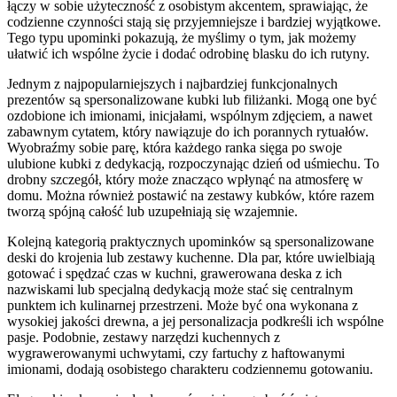
łączy w sobie użyteczność z osobistym akcentem, sprawiając, że
codzienne czynności stają się przyjemniejsze i bardziej wyjątkowe.
Tego typu upominki pokazują, że myślimy o tym, jak możemy
ułatwić ich wspólne życie i dodać odrobinę blasku do ich rutyny.
Jednym z najpopularniejszych i najbardziej funkcjonalnych
prezentów są spersonalizowane kubki lub filiżanki. Mogą one być
ozdobione ich imionami, inicjałami, wspólnym zdjęciem, a nawet
zabawnym cytatem, który nawiązuje do ich porannych rytuałów.
Wyobraźmy sobie parę, która każdego ranka sięga po swoje
ulubione kubki z dedykacją, rozpoczynając dzień od uśmiechu. To
drobny szczegół, który może znacząco wpłynąć na atmosferę w
domu. Można również postawić na zestawy kubków, które razem
tworzą spójną całość lub uzupełniają się wzajemnie.
Kolejną kategorią praktycznych upominków są spersonalizowane
deski do krojenia lub zestawy kuchenne. Dla par, które uwielbiają
gotować i spędzać czas w kuchni, grawerowana deska z ich
nazwiskami lub specjalną dedykacją może stać się centralnym
punktem ich kulinarnej przestrzeni. Może być ona wykonana z
wysokiej jakości drewna, a jej personalizacja podkreśli ich wspólne
pasje. Podobnie, zestawy narzędzi kuchennych z
wygrawerowanymi uchwytami, czy fartuchy z haftowanymi
imionami, dodają osobistego charakteru codziennemu gotowaniu.