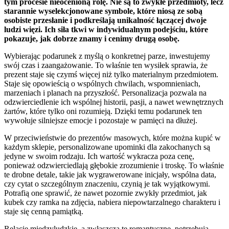
tym procesie nieocenioną rolę. Nie są to zwykłe przedmioty, lecz
starannie wyselekcjonowane symbole, które niosą ze sobą
osobiste przesłanie i podkreślają unikalność łączącej dwoje
ludzi więzi. Ich siła tkwi w indywidualnym podejściu, które
pokazuje, jak dobrze znamy i cenimy drugą osobę.
Wybierając podarunek z myślą o konkretnej parze, inwestujemy
swój czas i zaangażowanie. To właśnie ten wysiłek sprawia, że
prezent staje się czymś więcej niż tylko materialnym przedmiotem.
Staje się opowieścią o wspólnych chwilach, wspomnieniach,
marzeniach i planach na przyszłość. Personalizacja pozwala na
odzwierciedlenie ich wspólnej historii, pasji, a nawet wewnętrznych
żartów, które tylko oni rozumieją. Dzięki temu podarunek ten
wywołuje silniejsze emocje i pozostaje w pamięci na dłużej.
W przeciwieństwie do prezentów masowych, które można kupić w
każdym sklepie, personalizowane upominki dla zakochanych są
jedyne w swoim rodzaju. Ich wartość wykracza poza cenę,
ponieważ odzwierciedlają głębokie zrozumienie i troskę. To właśnie
te drobne detale, takie jak wygrawerowane inicjały, wspólna data,
czy cytat o szczególnym znaczeniu, czynią je tak wyjątkowymi.
Potrafią one sprawić, że nawet pozornie zwykły przedmiot, jak
kubek czy ramka na zdjęcia, nabiera niepowtarzalnego charakteru i
staje się cenną pamiątką.
Relacje międzyludzkie, a zwłaszcza te romantyczne, potrzebują