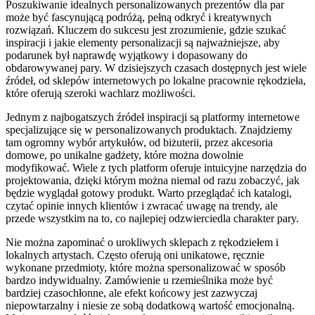
Poszukiwanie idealnych personalizowanych prezentów dla par
może być fascynującą podróżą, pełną odkryć i kreatywnych
rozwiązań. Kluczem do sukcesu jest zrozumienie, gdzie szukać
inspiracji i jakie elementy personalizacji są najważniejsze, aby
podarunek był naprawdę wyjątkowy i dopasowany do
obdarowywanej pary. W dzisiejszych czasach dostępnych jest wiele
źródeł, od sklepów internetowych po lokalne pracownie rękodzieła,
które oferują szeroki wachlarz możliwości.
Jednym z najbogatszych źródeł inspiracji są platformy internetowe
specjalizujące się w personalizowanych produktach. Znajdziemy
tam ogromny wybór artykułów, od biżuterii, przez akcesoria
domowe, po unikalne gadżety, które można dowolnie
modyfikować. Wiele z tych platform oferuje intuicyjne narzędzia do
projektowania, dzięki którym można niemal od razu zobaczyć, jak
będzie wyglądał gotowy produkt. Warto przeglądać ich katalogi,
czytać opinie innych klientów i zwracać uwagę na trendy, ale
przede wszystkim na to, co najlepiej odzwierciedla charakter pary.
Nie można zapominać o urokliwych sklepach z rękodziełem i
lokalnych artystach. Często oferują oni unikatowe, ręcznie
wykonane przedmioty, które można spersonalizować w sposób
bardzo indywidualny. Zamówienie u rzemieślnika może być
bardziej czasochłonne, ale efekt końcowy jest zazwyczaj
niepowtarzalny i niesie ze sobą dodatkową wartość emocjonalną.