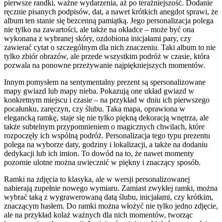
pierwsze randki, ważne wydarzenia, aż po teraźniejszość. Dodanie
ręcznie pisanych podpisów, dat, a nawet krótkich anegdot sprawi, że
album ten stanie się bezcenną pamiątką. Jego personalizacja polega
nie tylko na zawartości, ale także na okładce – może być ona
wykonana z wybranej skóry, ozdobiona inicjałami pary, czy
zawierać cytat o szczególnym dla nich znaczeniu. Taki album to nie
tylko zbiór obrazów, ale przede wszystkim podróż w czasie, która
pozwala na ponowne przeżywanie najpiękniejszych momentów.
Innym pomysłem na sentymentalny prezent są spersonalizowane
mapy gwiazd lub mapy nieba. Pokazują one układ gwiazd w
konkretnym miejscu i czasie – na przykład w dniu ich pierwszego
pocałunku, zaręczyn, czy ślubu. Taka mapa, oprawiona w
elegancką ramkę, staje się nie tylko piękną dekoracją wnętrza, ale
także subtelnym przypomnieniem o magicznych chwilach, które
rozpoczęły ich wspólną podróż. Personalizacja tego typu prezentu
polega na wyborze daty, godziny i lokalizacji, a także na dodaniu
dedykacji lub ich imion. To dowód na to, że nawet momenty
pozornie ulotne można uwiecznić w piękny i znaczący sposób.
Ramki na zdjęcia to klasyka, ale w wersji personalizowanej
nabierają zupełnie nowego wymiaru. Zamiast zwykłej ramki, można
wybrać taką z wygrawerowaną datą ślubu, inicjałami, czy krótkim,
znaczącym hasłem. Do ramki można włożyć nie tylko jedno zdjęcie,
ale na przykład kolaż ważnych dla nich momentów, tworząc