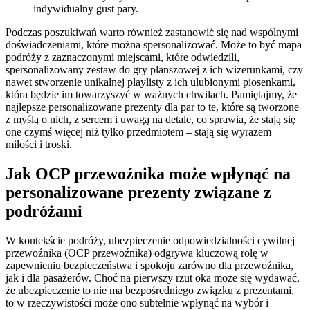
indywidualny gust pary.
Podczas poszukiwań warto również zastanowić się nad wspólnymi
doświadczeniami, które można spersonalizować. Może to być mapa
podróży z zaznaczonymi miejscami, które odwiedzili,
spersonalizowany zestaw do gry planszowej z ich wizerunkami, czy
nawet stworzenie unikalnej playlisty z ich ulubionymi piosenkami,
która będzie im towarzyszyć w ważnych chwilach. Pamiętajmy, że
najlepsze personalizowane prezenty dla par to te, które są tworzone
z myślą o nich, z sercem i uwagą na detale, co sprawia, że stają się
one czymś więcej niż tylko przedmiotem – stają się wyrazem
miłości i troski.
Jak OCP przewoźnika może wpłynąć na
personalizowane prezenty związane z
podróżami
W kontekście podróży, ubezpieczenie odpowiedzialności cywilnej
przewoźnika (OCP przewoźnika) odgrywa kluczową rolę w
zapewnieniu bezpieczeństwa i spokoju zarówno dla przewoźnika,
jak i dla pasażerów. Choć na pierwszy rzut oka może się wydawać,
że ubezpieczenie to nie ma bezpośredniego związku z prezentami,
to w rzeczywistości może ono subtelnie wpłynąć na wybór i