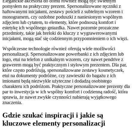
Eleganckie akcesoria do domu również mogą być świetnym
pomysłem na praktyczny prezent. Spersonalizowane ręczniki z
haftowanymi inicjałami, zestawy pościeli z subtelnym wzorem i
monogramem, czy ozdobne poduszki z naniesionym wspólnym
zdjęciem lub cytatem, to elementy, które podnoszą komfort i
estetykę ich wspólnego gniazdka. Nawet pozornie prozaiczne
przedmioty, takie jak breloki do kluczy z wygrawerowanymi
inicjałami, mogą stać się codziennym przypomnieniem o ich więzi.
Współczesne technologie również oferują wiele możliwości
personalizacji. Spersonalizowane powerbanki z ich zdjęciem lub
logo, etui na telefon z unikalnym wzorem, czy nawet pendrive z
grawerem mogą być praktycznym i stylowym prezentem. Dla par,
które często podróżują, spersonalizowane zestawy kosmetyczek,
etui na dokumenty podróżne, czy zawieszki do bagażu z ich
imionami będą niezwykle użyteczne i dodadzą osobistego
charakteru ich podróżom. Praktyczne personalizowane prezenty dla
par to inwestycja w ich wspólny komfort i codzienną radość, która
sprawia, że nawet zwykłe czynności nabierają wyjątkowego
znaczenia.
Gdzie szukać inspiracji i jakie są
kluczowe elementy personalizacji