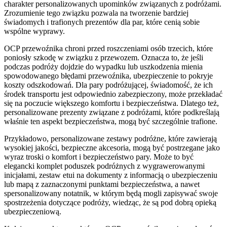
charakter personalizowanych upominków związanych z podróżami.
Zrozumienie tego związku pozwala na tworzenie bardziej
świadomych i trafionych prezentów dla par, które cenią sobie
wspólne wyprawy.
OCP przewoźnika chroni przed roszczeniami osób trzecich, które
poniosły szkodę w związku z przewozem. Oznacza to, że jeśli
podczas podróży dojdzie do wypadku lub uszkodzenia mienia
spowodowanego błędami przewoźnika, ubezpieczenie to pokryje
koszty odszkodowań. Dla pary podróżującej, świadomość, że ich
środek transportu jest odpowiednio zabezpieczony, może przekładać
się na poczucie większego komfortu i bezpieczeństwa. Dlatego też,
personalizowane prezenty związane z podróżami, które podkreślają
właśnie ten aspekt bezpieczeństwa, mogą być szczególnie trafione.
Przykładowo, personalizowane zestawy podróżne, które zawierają
wysokiej jakości, bezpieczne akcesoria, mogą być postrzegane jako
wyraz troski o komfort i bezpieczeństwo pary. Może to być
elegancki komplet poduszek podróżnych z wygrawerowanymi
inicjałami, zestaw etui na dokumenty z informacją o ubezpieczeniu
lub mapą z zaznaczonymi punktami bezpieczeństwa, a nawet
spersonalizowany notatnik, w którym będą mogli zapisywać swoje
spostrzeżenia dotyczące podróży, wiedząc, że są pod dobrą opieką
ubezpieczeniową.