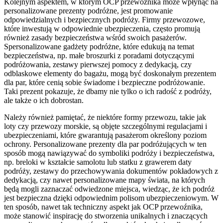
Kolejnym aspektem, w którym OCP przewoźnika może wpłynąć na
personalizowane prezenty podróżne, jest promowanie
odpowiedzialnych i bezpiecznych podróży. Firmy przewozowe,
które inwestują w odpowiednie ubezpieczenia, często promują
również zasady bezpieczeństwa wśród swoich pasażerów.
Spersonalizowane gadżety podróżne, które edukują na temat
bezpieczeństwa, np. małe broszurki z poradami dotyczącymi
podróżowania, zestawy pierwszej pomocy z dedykacją, czy
odblaskowe elementy do bagażu, mogą być doskonałym prezentem
dla par, które cenią sobie świadome i bezpieczne podróżowanie.
Taki prezent pokazuje, że dbamy nie tylko o ich radość z podróży,
ale także o ich dobrostan.
Należy również pamiętać, że niektóre formy przewozu, takie jak
loty czy przewozy morskie, są objęte szczególnymi regulacjami i
ubezpieczeniami, które gwarantują pasażerom określony poziom
ochrony. Personalizowane prezenty dla par podróżujących w ten
sposób mogą nawiązywać do symboliki podróży i bezpieczeństwa,
np. breloki w kształcie samolotu lub statku z grawerem daty
podróży, zestawy do przechowywania dokumentów pokładowych z
dedykacją, czy nawet personalizowane mapy świata, na których
będą mogli zaznaczać odwiedzone miejsca, wiedząc, że ich podróż
jest bezpieczna dzięki odpowiednim polisom ubezpieczeniowym. W
ten sposób, nawet tak techniczny aspekt jak OCP przewoźnika,
może stanowić inspirację do stworzenia unikalnych i znaczących