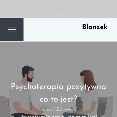
Skip
to
content
Blanzek
Psychoterapia pozytywna
co to jest?
Home
Zdrowie