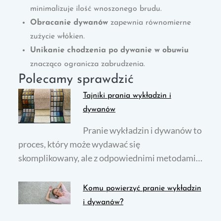
minimalizuje ilość wnoszonego brudu.
Obracanie dywanów
zapewnia równomierne
zużycie włókien.
Unikanie chodzenia po dywanie w obuwiu
znacząco ogranicza zabrudzenia.
Polecamy sprawdzić
Tajniki prania wykładzin i
dywanów
Pranie wykładzin i dywanów to
proces, który może wydawać się
skomplikowany, ale z odpowiednimi metodami…
Komu powierzyć pranie wykładzin
i dywanów?