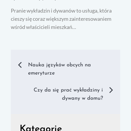
Pranie wykładzin i dywanów to usługa, która
cieszy się coraz większym zainteresowaniem
wśród właścicieli mieszkań…
Nawigacja
Nauka języków obcych na
emeryturze
wpisu
Czy da się prać wykładziny i
dywany w domu?
Kategorie