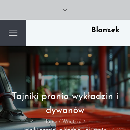
Skip
to
content
Blanzek
Tajniki prania wykładzin i
dywanów
Home
Wnętrza