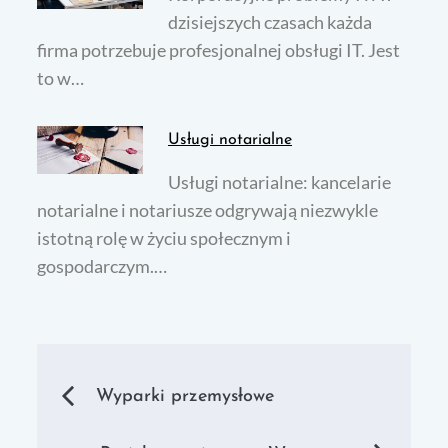
dzisiejszych czasach każda
firma potrzebuje profesjonalnej obsługi IT. Jest
to w…
Usługi notarialne
Usługi notarialne: kancelarie
notarialne i notariusze odgrywają niezwykle
istotną rolę w życiu społecznym i
gospodarczym.…
Nawigacja
Wyparki przemysłowe