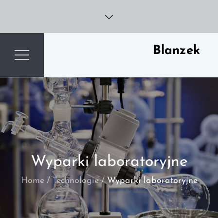
Skip
to
content
Blanzek
Wyparki laboratoryjne
Home
Technologie
Wyparki laboratoryjne