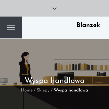
Skip
to
content
Blanzek
Wyspa handlowa
Home
Sklepy
Wyspa handlowa