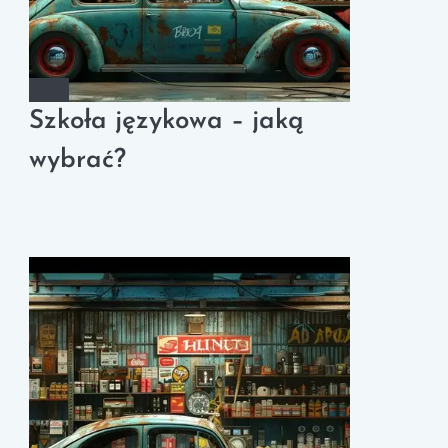
Szkoła językowa – jaką
wybrać?