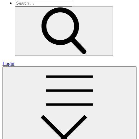
Search
for:
Search
Login