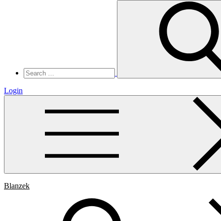
Search
for:
Login
Blanzek