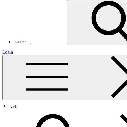
Search
for:
Login
Blanzek