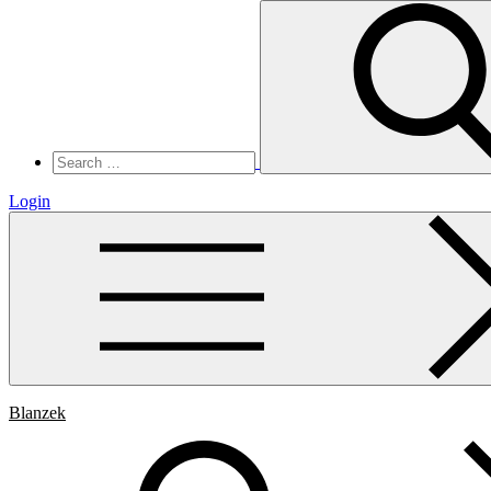
Search
for:
Login
Blanzek