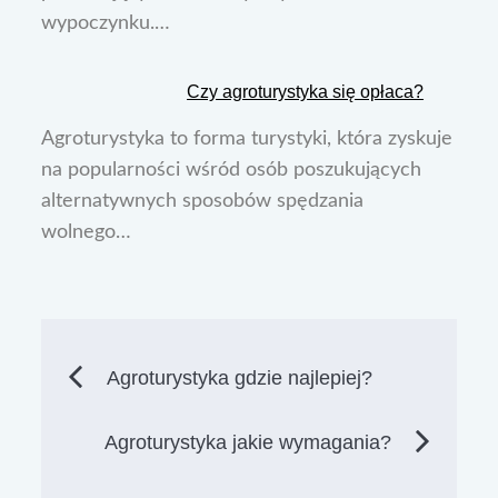
wypoczynku.…
Czy agroturystyka się opłaca?
Agroturystyka to forma turystyki, która zyskuje
na popularności wśród osób poszukujących
alternatywnych sposobów spędzania
wolnego…
Nawigacja
Agroturystyka gdzie najlepiej?
wpisu
Agroturystyka jakie wymagania?