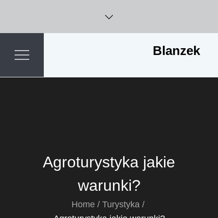
Skip
to
content
Blanzek
Agroturystyka jakie
warunki?
Home
Turystyka