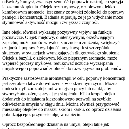
odświeżyć umysł, zwalczyć senność i poprawić nastrój, co sprzyja
lepszemu skupieniu. Olejek rozmarynowy, o ziołowym, lekko
kamforowym aromacie, jest znany ze swojej zdolności do poprawy
pamięci i koncentracji. Badania sugerują, że jego wdychanie może
stymulować aktywność mózgu i zwiększać czujność.
Inne olejki również wykazują pozytywny wpływ na funkcje
poznawcze. Olejek miętowy, o intensywnym, orzeźwiającym
zapachu, może pomóc w walce z uczuciem znużenia, zwiększyć
czujność i poprawić wydajność umysłową. Jest szczególnie
skuteczny w sytuacjach wymagających długotrwałego skupienia.
Olejek z bazylii, o ziołowym, lekko pieprznym aromacie, może
wspierać procesy myślowe, redukować uczucie wyczerpania
umysłowego i poprawiać zdolność do rozwiązywania problemów.
Praktyczne zastosowanie aromaterapii w celu poprawy koncentracji
jest szerokie i łatwe do wdrożenia w codziennym życiu. Można
umieścić dyfuzor z olejkami w miejscu pracy lub nauki, aby
stworzyć atmosferę sprzyjającą skupieniu. Kilka kropel olejku
dodanych do inhalatora kieszonkowego pozwoli na szybkie
odświeżenie umysłu w ciągu dnia. Można również przygotować
mieszankę olejków do masażu skroni i karku, co oprócz działania
pobudzającego, przyniesie ulgę w napięciu.
Oprócz bezpośredniego działania na umysł, olejki takie jak