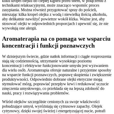
kilku kropel olejku do ciepłej kąpieli przed snem, w połączeniu z
technikami relaksacyjnymi, może znacząco wspomóc proces
zasypiania. Można również przygotować spray do pościeli,
mieszając kilka kropel olejku z wodą i niewielką ilością alkoholu,
aby delikatnie nawilżyć powietrze wokół łóżka. Ważne jest, aby
stosować olejki w odpowiednich proporcjach i upewnić się, że nie
wywołują one alergii.
Aromaterapia na co pomaga we wsparciu
koncentracji i funkcji poznawczych
W dzisiejszym świecie, gdzie natłok informacji i ciągłe rozproszenia
stają się codziennością, utrzymanie wysokiego poziomu
koncentracji i efektywne funkcjonowanie umysłu jest wyzwaniem
dla wielu osób. Aromaterapia oferuje naturalne i przyjemne sposoby
na wsparcie funkcji poznawczych, poprawę skupienia i zwiększenie
produktywności. Odpowiednio dobrane olejki eteryczne mogą
stymulować mózg, poprawiać przepływ krwi i redukować uczucie
zmęczenia umysłowego, co przekłada się na lepszą zdolność do
nauki, pracy i rozwiązywania problemów.
Wśród olejków szczególnie cenionych za swoje właściwości
pobudzające umysł, wyróżniają się cytrusowe zapachy. Olejek
cytrynowy, dzięki swojej świeżej i energetyzującej nucie, potrafi