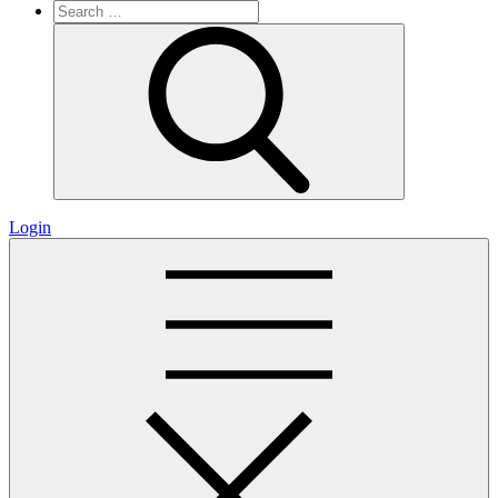
Search
for:
Search
Login