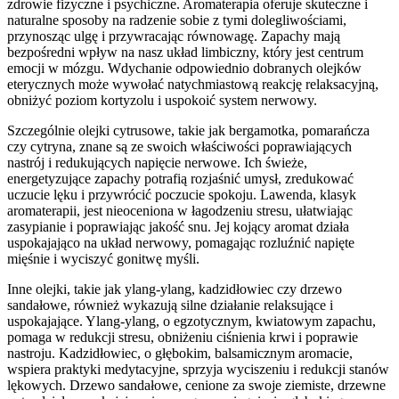
zdrowie fizyczne i psychiczne. Aromaterapia oferuje skuteczne i
naturalne sposoby na radzenie sobie z tymi dolegliwościami,
przynosząc ulgę i przywracając równowagę. Zapachy mają
bezpośredni wpływ na nasz układ limbiczny, który jest centrum
emocji w mózgu. Wdychanie odpowiednio dobranych olejków
eterycznych może wywołać natychmiastową reakcję relaksacyjną,
obniżyć poziom kortyzolu i uspokoić system nerwowy.
Szczególnie olejki cytrusowe, takie jak bergamotka, pomarańcza
czy cytryna, znane są ze swoich właściwości poprawiających
nastrój i redukujących napięcie nerwowe. Ich świeże,
energetyzujące zapachy potrafią rozjaśnić umysł, zredukować
uczucie lęku i przywrócić poczucie spokoju. Lawenda, klasyk
aromaterapii, jest nieoceniona w łagodzeniu stresu, ułatwiając
zasypianie i poprawiając jakość snu. Jej kojący aromat działa
uspokajająco na układ nerwowy, pomagając rozluźnić napięte
mięśnie i wyciszyć gonitwę myśli.
Inne olejki, takie jak ylang-ylang, kadzidłowiec czy drzewo
sandałowe, również wykazują silne działanie relaksujące i
uspokajające. Ylang-ylang, o egzotycznym, kwiatowym zapachu,
pomaga w redukcji stresu, obniżeniu ciśnienia krwi i poprawie
nastroju. Kadzidłowiec, o głębokim, balsamicznym aromacie,
wspiera praktyki medytacyjne, sprzyja wyciszeniu i redukcji stanów
lękowych. Drzewo sandałowe, cenione za swoje ziemiste, drzewne