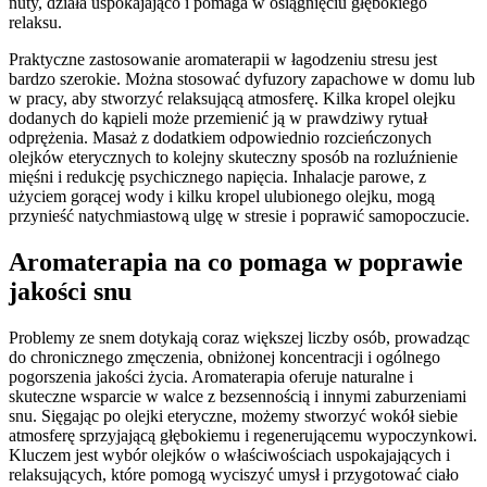
nuty, działa uspokajająco i pomaga w osiągnięciu głębokiego
relaksu.
Praktyczne zastosowanie aromaterapii w łagodzeniu stresu jest
bardzo szerokie. Można stosować dyfuzory zapachowe w domu lub
w pracy, aby stworzyć relaksującą atmosferę. Kilka kropel olejku
dodanych do kąpieli może przemienić ją w prawdziwy rytuał
odprężenia. Masaż z dodatkiem odpowiednio rozcieńczonych
olejków eterycznych to kolejny skuteczny sposób na rozluźnienie
mięśni i redukcję psychicznego napięcia. Inhalacje parowe, z
użyciem gorącej wody i kilku kropel ulubionego olejku, mogą
przynieść natychmiastową ulgę w stresie i poprawić samopoczucie.
Aromaterapia na co pomaga w poprawie
jakości snu
Problemy ze snem dotykają coraz większej liczby osób, prowadząc
do chronicznego zmęczenia, obniżonej koncentracji i ogólnego
pogorszenia jakości życia. Aromaterapia oferuje naturalne i
skuteczne wsparcie w walce z bezsennością i innymi zaburzeniami
snu. Sięgając po olejki eteryczne, możemy stworzyć wokół siebie
atmosferę sprzyjającą głębokiemu i regenerującemu wypoczynkowi.
Kluczem jest wybór olejków o właściwościach uspokajających i
relaksujących, które pomogą wyciszyć umysł i przygotować ciało