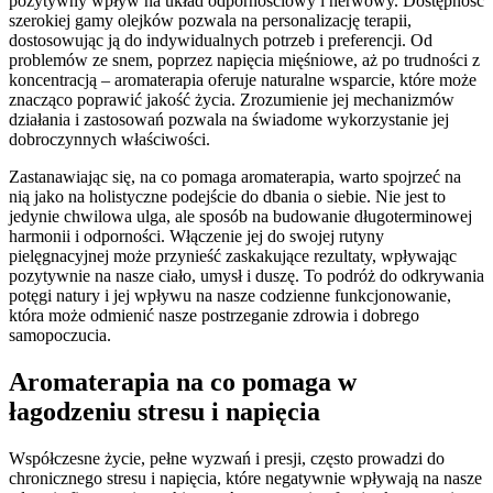
pozytywny wpływ na układ odpornościowy i nerwowy. Dostępność
szerokiej gamy olejków pozwala na personalizację terapii,
dostosowując ją do indywidualnych potrzeb i preferencji. Od
problemów ze snem, poprzez napięcia mięśniowe, aż po trudności z
koncentracją – aromaterapia oferuje naturalne wsparcie, które może
znacząco poprawić jakość życia. Zrozumienie jej mechanizmów
działania i zastosowań pozwala na świadome wykorzystanie jej
dobroczynnych właściwości.
Zastanawiając się, na co pomaga aromaterapia, warto spojrzeć na
nią jako na holistyczne podejście do dbania o siebie. Nie jest to
jedynie chwilowa ulga, ale sposób na budowanie długoterminowej
harmonii i odporności. Włączenie jej do swojej rutyny
pielęgnacyjnej może przynieść zaskakujące rezultaty, wpływając
pozytywnie na nasze ciało, umysł i duszę. To podróż do odkrywania
potęgi natury i jej wpływu na nasze codzienne funkcjonowanie,
która może odmienić nasze postrzeganie zdrowia i dobrego
samopoczucia.
Aromaterapia na co pomaga w
łagodzeniu stresu i napięcia
Współczesne życie, pełne wyzwań i presji, często prowadzi do
chronicznego stresu i napięcia, które negatywnie wpływają na nasze