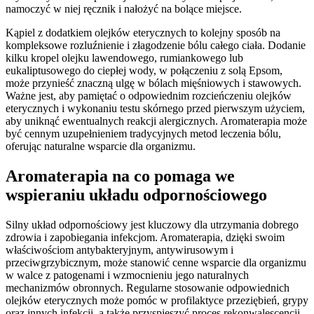
namoczyć w niej ręcznik i nałożyć na bolące miejsce.
Kąpiel z dodatkiem olejków eterycznych to kolejny sposób na
kompleksowe rozluźnienie i złagodzenie bólu całego ciała. Dodanie
kilku kropel olejku lawendowego, rumiankowego lub
eukaliptusowego do ciepłej wody, w połączeniu z solą Epsom,
może przynieść znaczną ulgę w bólach mięśniowych i stawowych.
Ważne jest, aby pamiętać o odpowiednim rozcieńczeniu olejków
eterycznych i wykonaniu testu skórnego przed pierwszym użyciem,
aby uniknąć ewentualnych reakcji alergicznych. Aromaterapia może
być cennym uzupełnieniem tradycyjnych metod leczenia bólu,
oferując naturalne wsparcie dla organizmu.
Aromaterapia na co pomaga we
wspieraniu układu odpornościowego
Silny układ odpornościowy jest kluczowy dla utrzymania dobrego
zdrowia i zapobiegania infekcjom. Aromaterapia, dzięki swoim
właściwościom antybakteryjnym, antywirusowym i
przeciwgrzybicznym, może stanowić cenne wsparcie dla organizmu
w walce z patogenami i wzmocnieniu jego naturalnych
mechanizmów obronnych. Regularne stosowanie odpowiednich
olejków eterycznych może pomóc w profilaktyce przeziębień, grypy
oraz innych infekcji, a także przyspieszyć proces rekonwalescencji.