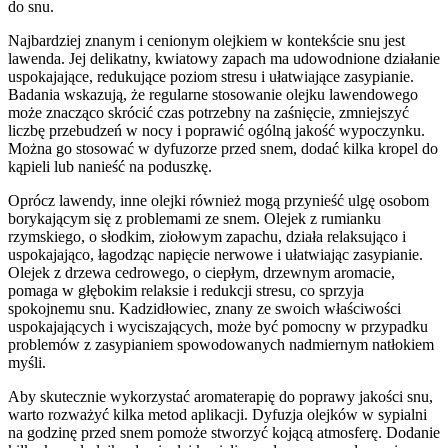
do snu.
Najbardziej znanym i cenionym olejkiem w kontekście snu jest
lawenda. Jej delikatny, kwiatowy zapach ma udowodnione działanie
uspokajające, redukujące poziom stresu i ułatwiające zasypianie.
Badania wskazują, że regularne stosowanie olejku lawendowego
może znacząco skrócić czas potrzebny na zaśnięcie, zmniejszyć
liczbę przebudzeń w nocy i poprawić ogólną jakość wypoczynku.
Można go stosować w dyfuzorze przed snem, dodać kilka kropel do
kąpieli lub nanieść na poduszkę.
Oprócz lawendy, inne olejki również mogą przynieść ulgę osobom
borykającym się z problemami ze snem. Olejek z rumianku
rzymskiego, o słodkim, ziołowym zapachu, działa relaksująco i
uspokajająco, łagodząc napięcie nerwowe i ułatwiając zasypianie.
Olejek z drzewa cedrowego, o ciepłym, drzewnym aromacie,
pomaga w głębokim relaksie i redukcji stresu, co sprzyja
spokojnemu snu. Kadzidłowiec, znany ze swoich właściwości
uspokajających i wyciszających, może być pomocny w przypadku
problemów z zasypianiem spowodowanych nadmiernym natłokiem
myśli.
Aby skutecznie wykorzystać aromaterapię do poprawy jakości snu,
warto rozważyć kilka metod aplikacji. Dyfuzja olejków w sypialni
na godzinę przed snem pomoże stworzyć kojącą atmosferę. Dodanie