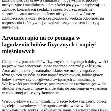
kadzidłowiec czy drzewo sandałowe, mogą wspierać procesy
medytacyjne i mindfulness, które z kolei pozytywnie wpływają na
zdolność koncentracji i redukcję stresu. Poprzez regularne
stosowanie aromaterapii, możemy nie tylko poprawić nasze
zdolności poznawcze, ale także zbudować większą odporność na
rozproszenia i efektywniej zarządzać naszym czasem i energią
umysłową.
Aromaterapia na co pomaga w
łagodzeniu bólów fizycznych i napięć
mięśniowych
Cierpienie z powodu bólów fizycznych, od łagodnych dolegliwości
po przewlekłe schorzenia, może znacząco obniżyć jakość życia.
Aromaterapia oferuje naturalne i skuteczne metody łagodzenia
różnego rodzaju bólu, w tym napięć mięśniowych, bólów głowy,
bólów stawów czy dolegliwości związanych z menstruacją.
Właściwości przeciwbólowe, przeciwzapalne i rozluźniające wielu
olejków eterycznych sprawiają, że stają się one cennym wsparciem
w codziennej walce z dyskomfortem.
Wśród olejków o silnym działaniu przeciwbólowym, często poleca
się olejek lawendowy, który oprócz swoich właściwości
uspokajających, wykazuje również działanie przeciwzapalne i lekko