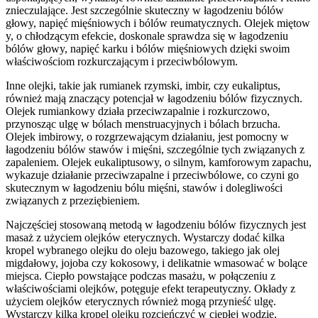
znieczulające. Jest szczególnie skuteczny w łagodzeniu bólów
głowy, napięć mięśniowych i bólów reumatycznych. Olejek miętow
y, o chłodzącym efekcie, doskonale sprawdza się w łagodzeniu
bólów głowy, napięć karku i bólów mięśniowych dzięki swoim
właściwościom rozkurczającym i przeciwbólowym.
Inne olejki, takie jak rumianek rzymski, imbir, czy eukaliptus,
również mają znaczący potencjał w łagodzeniu bólów fizycznych.
Olejek rumiankowy działa przeciwzapalnie i rozkurczowo,
przynosząc ulgę w bólach menstruacyjnych i bólach brzucha.
Olejek imbirowy, o rozgrzewającym działaniu, jest pomocny w
łagodzeniu bólów stawów i mięśni, szczególnie tych związanych z
zapaleniem. Olejek eukaliptusowy, o silnym, kamforowym zapachu,
wykazuje działanie przeciwzapalne i przeciwbólowe, co czyni go
skutecznym w łagodzeniu bólu mięśni, stawów i dolegliwości
związanych z przeziębieniem.
Najczęściej stosowaną metodą w łagodzeniu bólów fizycznych jest
masaż z użyciem olejków eterycznych. Wystarczy dodać kilka
kropel wybranego olejku do oleju bazowego, takiego jak olej
migdałowy, jojoba czy kokosowy, i delikatnie wmasować w bolące
miejsca. Ciepło powstające podczas masażu, w połączeniu z
właściwościami olejków, potęguje efekt terapeutyczny. Okłady z
użyciem olejków eterycznych również mogą przynieść ulgę.
Wystarczy kilka kropel olejku rozcieńczyć w ciepłej wodzie,