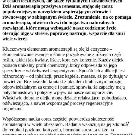
w celach leczniczych, ale także rytualnych i kosmetycznych.
Dziś aromaterapia przeżywa renesans, stając się coraz
popularniejszym narzędziem wspierającym zdrowie i
równowagę w zabieganym świecie. Zrozumienie, na co pomaga
aromaterapia, otwiera drzwi do bogactwa naturalnych
rozwiązań, które mogą wzbogacić nasze codzienne życie,
oferując ulgę w stresie, poprawę nastroju, wsparcie dla snu i
wiele więcej.
Kluczowym elementem aromaterapii są olejki eteryczne –
skoncentrowane esencje roślinne pozyskiwane z różnych części
roślin, takich jak kwiaty, liście, kora czy korzenie. Każdy olejek
posiada unikalny profil chemiczny, który odpowiada za jego
specyficzne właściwości terapeutyczne. Sposób ich aplikacji jest
różnorodny – od inhalacji, przez kąpiele, masaże, aż po dyfuzję w
powietrzu. Bezpośredni kontakt z układem limbicznym mózgu,
odpowiedzialnym za emocje i pamięć, sprawia, że zapachy mają
natychmiastowy i potężny wpływ na nasze samopoczucie.
Właściwie dobrane olejki mogą działać relaksująco, pobudzająco,
odświeżająco, a nawet wspomagać procesy regeneracyjne
organizmu.
Współczesna nauka coraz częściej potwierdza skuteczność
aromaterapii w wielu obszarach. Badania wskazują na jej zdolność
do redukcji poziomu kortyzolu, hormonu stresu, a także na