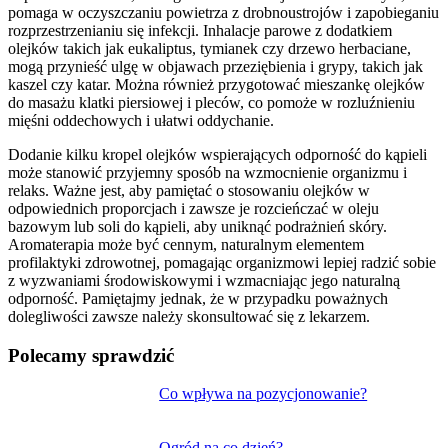
pomaga w oczyszczaniu powietrza z drobnoustrojów i zapobieganiu
rozprzestrzenianiu się infekcji. Inhalacje parowe z dodatkiem
olejków takich jak eukaliptus, tymianek czy drzewo herbaciane,
mogą przynieść ulgę w objawach przeziębienia i grypy, takich jak
kaszel czy katar. Można również przygotować mieszankę olejków
do masażu klatki piersiowej i pleców, co pomoże w rozluźnieniu
mięśni oddechowych i ułatwi oddychanie.
Dodanie kilku kropel olejków wspierających odporność do kąpieli
może stanowić przyjemny sposób na wzmocnienie organizmu i
relaks. Ważne jest, aby pamiętać o stosowaniu olejków w
odpowiednich proporcjach i zawsze je rozcieńczać w oleju
bazowym lub soli do kąpieli, aby uniknąć podrażnień skóry.
Aromaterapia może być cennym, naturalnym elementem
profilaktyki zdrowotnej, pomagając organizmowi lepiej radzić sobie
z wyzwaniami środowiskowymi i wzmacniając jego naturalną
odporność. Pamiętajmy jednak, że w przypadku poważnych
dolegliwości zawsze należy skonsultować się z lekarzem.
Polecamy sprawdzić
Nawigacja
Co wpływa na pozycjonowanie?
wpisu
Ogród na co dzień?