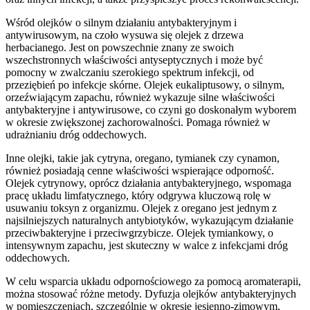
Wśród olejków o silnym działaniu antybakteryjnym i
antywirusowym, na czoło wysuwa się olejek z drzewa
herbacianego. Jest on powszechnie znany ze swoich
wszechstronnych właściwości antyseptycznych i może być
pomocny w zwalczaniu szerokiego spektrum infekcji, od
przeziębień po infekcje skórne. Olejek eukaliptusowy, o silnym,
orzeźwiającym zapachu, również wykazuje silne właściwości
antybakteryjne i antywirusowe, co czyni go doskonałym wyborem
w okresie zwiększonej zachorowalności. Pomaga również w
udrażnianiu dróg oddechowych.
Inne olejki, takie jak cytryna, oregano, tymianek czy cynamon,
również posiadają cenne właściwości wspierające odporność.
Olejek cytrynowy, oprócz działania antybakteryjnego, wspomaga
pracę układu limfatycznego, który odgrywa kluczową rolę w
usuwaniu toksyn z organizmu. Olejek z oregano jest jednym z
najsilniejszych naturalnych antybiotyków, wykazującym działanie
przeciwbakteryjne i przeciwgrzybicze. Olejek tymiankowy, o
intensywnym zapachu, jest skuteczny w walce z infekcjami dróg
oddechowych.
W celu wsparcia układu odpornościowego za pomocą aromaterapii,
można stosować różne metody. Dyfuzja olejków antybakteryjnych
w pomieszczeniach, szczególnie w okresie jesienno-zimowym,