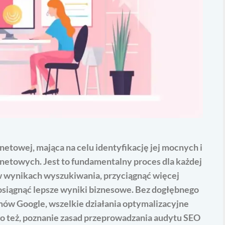
etowej, mająca na celu identyfikację jej mocnych i
netowych. Jest to fundamentalny proces dla każdej
w wynikach wyszukiwania, przyciągnąć więcej
osiągnąć lepsze wyniki biznesowe. Bez dogłębnego
tmów Google, wszelkie działania optymalizacyjne
go też, poznanie zasad przeprowadzania audytu SEO