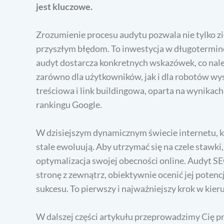
jest kluczowe.
Zrozumienie procesu audytu pozwala nie tylko zi
przyszłym błędom. To inwestycja w długotermi
audyt dostarcza konkretnych wskazówek, co należ
zarówno dla użytkowników, jak i dla robotów wy
treściowa i link buildingowa, oparta na wynikach
rankingu Google.
W dzisiejszym dynamicznym świecie internetu, 
stale ewoluują. Aby utrzymać się na czele stawki
optymalizacja swojej obecności online. Audyt SE
stronę z zewnątrz, obiektywnie ocenić jej potenc
sukcesu. To pierwszy i najważniejszy krok w kie
W dalszej części artykułu przeprowadzimy Cię pr