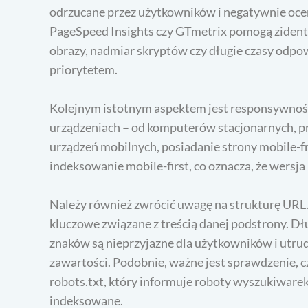
odrzucane przez użytkowników i negatywnie ocen
PageSpeed Insights czy GTmetrix pomogą zidenty
obrazy, nadmiar skryptów czy długie czasy odpo
priorytetem.
Kolejnym istotnym aspektem jest responsywność 
urządzeniach – od komputerów stacjonarnych, pr
urządzeń mobilnych, posiadanie strony mobile-fr
indeksowanie mobile-first, co oznacza, że wersja
Należy również zwrócić uwagę na strukturę URL. 
kluczowe związane z treścią danej podstrony. D
znaków są nieprzyjazne dla użytkowników i utr
zawartości. Podobnie, ważne jest sprawdzenie, 
robots.txt, który informuje roboty wyszukiwarek,
indeksowane.