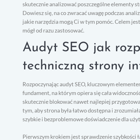
skutecznie analizować poszczególne elementy st
Dowiesz się, na co zwracać uwagę podczas analizy
jakie narzędzia mogą Ci w tym pomóc. Celem jest
mógł od razu zastosować.
Audyt SEO jak rozp
techniczną strony i
Rozpoczynając audyt SEO, kluczowym elementem 
fundament, na którym opiera się cała widoczno
skutecznie blokować nawet najlepiej przygotowane
tym, aby strona była łatwo dostępna i zrozumia
szybkie i bezproblemowe doświadczenie dla uży
Pierwszym krokiem jest sprawdzenie szybkości ł