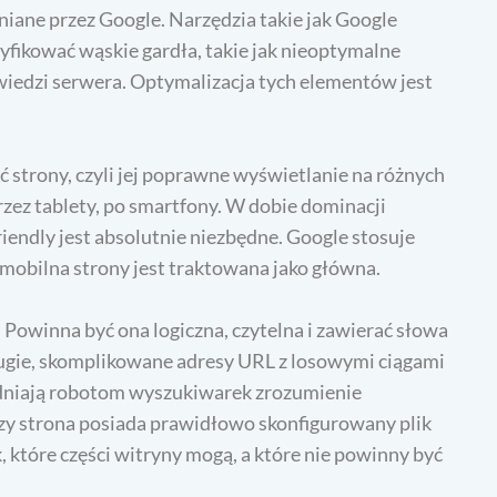
iane przez Google. Narzędzia takie jak Google
fikować wąskie gardła, takie jak nieoptymalne
wiedzi serwera. Optymalizacja tych elementów jest
strony, czyli jej poprawne wyświetlanie na różnych
zez tablety, po smartfony. W dobie dominacji
iendly jest absolutnie niezbędne. Google stosuje
 mobilna strony jest traktowana jako główna.
Powinna być ona logiczna, czytelna i zawierać słowa
ługie, skomplikowane adresy URL z losowymi ciągami
udniają robotom wyszukiwarek zrozumienie
czy strona posiada prawidłowo skonfigurowany plik
 które części witryny mogą, a które nie powinny być