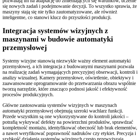
pozwalają im na adaptację do zmieniających się warunków, uczenie
się nowych zadań i podejmowanie decyzji. To wszystko sprawia, że
maszyny stają się nie tylko zautomatyzowane, ale również
inteligentne, co stanowi klucz do przyszłości produkcji.
Integracja systemów wizyjnych z
maszynami w budowie automatyki
przemysłowej
Systemy wizyjne stanowią niezwykle ważny element automatyki
przemysłowej, a ich integracja z budowanymi maszynami pozwala
na realizację zadań wymagających precyzyjnej obserwacji, kontroli i
analizy wizualnej. Kamery przemysłowe, oświetlenie, obiektywy i
zaawansowane oprogramowanie do przetwarzania obrazu wspólnie
tworzą narzędzie, które znacząco podnosi jakość i efektywność
procesów produkcyjnych.
Główne zastosowania systemów wizyjnych w maszynach
automatyki przemysłowej obejmują szeroki wachlarz funkcji.
Przede wszystkim są one wykorzystywane do kontroli jakości –
potrafią wykrywać defekty na powierzchni produktów, sprawdzać
kompletność montażu, identyfikować obecność lub brak elementów,
a nawet weryfikować poprawność nadruków czy etykiet. Precyzja i
szybkość działania systemów wizyjnych często przewyższają