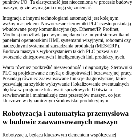
punktów I/O. Ta elastyczność jest nieoceniona w procesie budowy
maszyn, gdzie wymagania mogą się zmieniać.
Integracja z innymi technologiami automatyki jest kolejnym
ważnym aspektem. Nowoczesne sterowniki PLC często posiadają
wbudowane porty komunikacyjne (np. Ethernet/IP, Profinet,
Modbus) umożliwiające wymianę danych z innymi sterownikami,
panelami operatorskimi HMI, systemami wizyjnymi, robotami czy
nadrzędnymi systemami zarządzania produkcją (MES/ERP).
Budowa maszyn z wykorzystaniem takich PLC pozwala na
tworzenie zintegrowanych i inteligentnych linii produkcyjnych.
Warto również podkreślić niezawodność i diagnostykę. Sterowniki
PLC są projektowane z myślą o długotrwałej i bezawaryjnej pracy.
Posiadają również zaawansowane funkcje diagnostyczne, które
pozwalają na szybkie wykrywanie i lokalizowanie ewentualnych
błędów w programie lub awarii sprzętowych. Ułatwia to
serwisowanie i minimalizuje czas przestojów maszyn, co jest
kluczowe w dynamicznym środowisku produkcyjnym.
Robotyzacja i automatyka przemysłowa
w budowie zaawansowanych maszyn
Robotyzacja, będąca kluczowym elementem współczesnej