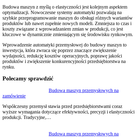
Budowa maszyn z myślą o elastyczności jest kolejnym aspektem
optymalizacji. Nowoczesne systemy automatyki pozwalają na
szybkie przeprogramowanie maszyn do obsługi różnych wariantów
produktów lub nawet zupełnie nowych modeli. Zmniejsza to czas i
koszty związane z wprowadzaniem zmian w produkcji, co jest
kluczowe w dynamicznie zmieniającym się środowisku rynkowym.
Wprowadzenie automatyki przemysłowej do budowy maszyn to
inwestycja, która zwraca się poprzez znaczące zwiększenie
wydajności, redukcję kosztów operacyjnych, poprawę jakości
produktów i zwiększenie konkurencyjności przedsiębiorstwa na
rynku.
Polecamy sprawdzić
Nawigacja
Budowa maszyn przemysłowych na
zamówienie
wpisu
Współczesny przemysł stawia przed przedsiębiorstwami coraz
wyższe wymagania dotyczące efektywności, precyzji i elastyczności
produkcji. Tradycyjne,…
Budowa maszyn przemysłowych na