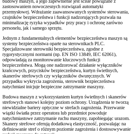
budowy maszyn, a jego zapewnienie jest ściśle powiązane z
zastosowaniem nowoczesnych rozwiązań automatyki
przemysłowej. Wdrażanie zaawansowanych systemów sterowania,
czujników bezpieczeństwa i funkcji nadzorujących pozwala na
minimalizację ryzyka wypadków przy pracy i ochronę zarówno
personelu, jak i samego sprzętu.
Jednym z fundamentalnych elementów bezpieczeństwa maszyn są
systemy bezpieczeństwa oparte na sterownikach PLC.
Specjalizowane sterowniki bezpieczeństwa, zgodne z
rygorystycznymi normami (np. EN ISO 13849, IEC 62061),
odpowiadają za monitorowanie kluczowych funkcji
bezpieczeństwa. Mogą one nadzorować działanie wyłączników
krańcowych, przycisków bezpieczeństwa, kurtyn świetlnych,
skanerów strefowych czy wyłączników dwuręcznych. W
przypadku wykrycia zagrożenia, sterownik bezpieczeństwa
natychmiast inicjuje bezpieczne zatrzymanie maszyny.
Budowa maszyn z wykorzystaniem kurtyn świetlnych i skanerów
strefowych stanowi kolejny poziom ochrony. Urządzenia te tworzą
niewidzialne bariery optyczne w strefach zagrożenia. Przerwanie
wiązki światła przez operatora lub przedmiot powoduje
natychmiastowe zatrzymanie ruchu maszyny, zapobiegając urazom.
Skanery strefowe oferują dodatkową elastyczność, pozwalając na
definiowanie stref o różnym poziomie zagrożenia i dostosowywanie