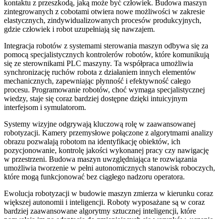
kontaktu z przeszkodą, jaką może być człowiek. Budowa maszyn
zintegrowanych z cobotami otwiera nowe możliwości w zakresie
elastycznych, zindywidualizowanych procesów produkcyjnych,
gdzie człowiek i robot uzupełniają się nawzajem.
Integracja robotów z systemami sterowania maszyn odbywa się za
pomocą specjalistycznych kontrolerów robotów, które komunikują
się ze sterownikami PLC maszyny. Ta współpraca umożliwia
synchronizację ruchów robota z działaniem innych elementów
mechanicznych, zapewniając płynność i efektywność całego
procesu. Programowanie robotów, choć wymaga specjalistycznej
wiedzy, staje się coraz bardziej dostępne dzięki intuicyjnym
interfejsom i symulatorom.
Systemy wizyjne odgrywają kluczową rolę w zaawansowanej
robotyzacji. Kamery przemysłowe połączone z algorytmami analizy
obrazu pozwalają robotom na identyfikację obiektów, ich
pozycjonowanie, kontrolę jakości wykonanej pracy czy nawigację
w przestrzeni. Budowa maszyn uwzględniająca te rozwiązania
umożliwia tworzenie w pełni autonomicznych stanowisk roboczych,
które mogą funkcjonować bez ciągłego nadzoru operatora.
Ewolucja robotyzacji w budowie maszyn zmierza w kierunku coraz
większej autonomii i inteligencji. Roboty wyposażane są w coraz
bardziej zaawansowane algorytmy sztucznej inteligencji, które