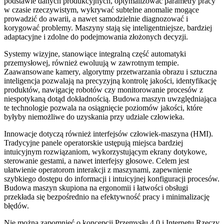
podstawie danych produkcyjnych, optymalizować parametry pracy
w czasie rzeczywistym, wykrywać subtelne anomalie mogące
prowadzić do awarii, a nawet samodzielnie diagnozować i
korygować problemy. Maszyny stają się inteligentniejsze, bardziej
adaptacyjne i zdolne do podejmowania złożonych decyzji.
Systemy wizyjne, stanowiące integralną część automatyki
przemysłowej, również ewoluują w zawrotnym tempie.
Zaawansowane kamery, algorytmy przetwarzania obrazu i sztuczna
inteligencja pozwalają na precyzyjną kontrolę jakości, identyfikację
produktów, nawigację robotów czy monitorowanie procesów z
niespotykaną dotąd dokładnością. Budowa maszyn uwzględniająca
te technologie pozwala na osiągnięcie poziomów jakości, które
byłyby niemożliwe do uzyskania przy udziale człowieka.
Innowacje dotyczą również interfejsów człowiek-maszyna (HMI).
Tradycyjne panele operatorskie ustępują miejsca bardziej
intuicyjnym rozwiązaniom, wykorzystującym ekrany dotykowe,
sterowanie gestami, a nawet interfejsy głosowe. Celem jest
ułatwienie operatorom interakcji z maszynami, zapewnienie
szybkiego dostępu do informacji i intuicyjnej konfiguracji procesów.
Budowa maszyn skupiona na ergonomii i łatwości obsługi
przekłada się bezpośrednio na efektywność pracy i minimalizację
błędów.
Nie można zapomnieć o koncepcji Przemysłu 4.0 i Internetu Rzeczy