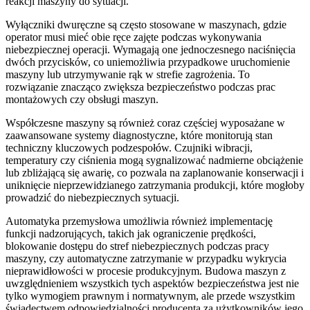
reakcji maszyny do sytuacji.
Wyłączniki dwuręczne są często stosowane w maszynach, gdzie
operator musi mieć obie ręce zajęte podczas wykonywania
niebezpiecznej operacji. Wymagają one jednoczesnego naciśnięcia
dwóch przycisków, co uniemożliwia przypadkowe uruchomienie
maszyny lub utrzymywanie rąk w strefie zagrożenia. To
rozwiązanie znacząco zwiększa bezpieczeństwo podczas prac
montażowych czy obsługi maszyn.
Współczesne maszyny są również coraz częściej wyposażane w
zaawansowane systemy diagnostyczne, które monitorują stan
techniczny kluczowych podzespołów. Czujniki wibracji,
temperatury czy ciśnienia mogą sygnalizować nadmierne obciążenie
lub zbliżającą się awarię, co pozwala na zaplanowanie konserwacji i
uniknięcie nieprzewidzianego zatrzymania produkcji, które mogłoby
prowadzić do niebezpiecznych sytuacji.
Automatyka przemysłowa umożliwia również implementację
funkcji nadzorujących, takich jak ograniczenie prędkości,
blokowanie dostępu do stref niebezpiecznych podczas pracy
maszyny, czy automatyczne zatrzymanie w przypadku wykrycia
nieprawidłowości w procesie produkcyjnym. Budowa maszyn z
uwzględnieniem wszystkich tych aspektów bezpieczeństwa jest nie
tylko wymogiem prawnym i normatywnym, ale przede wszystkim
świadectwem odpowiedzialności producenta za użytkowników jego