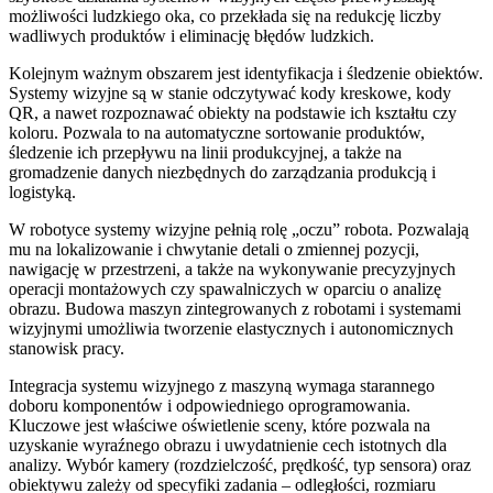
możliwości ludzkiego oka, co przekłada się na redukcję liczby
wadliwych produktów i eliminację błędów ludzkich.
Kolejnym ważnym obszarem jest identyfikacja i śledzenie obiektów.
Systemy wizyjne są w stanie odczytywać kody kreskowe, kody
QR, a nawet rozpoznawać obiekty na podstawie ich kształtu czy
koloru. Pozwala to na automatyczne sortowanie produktów,
śledzenie ich przepływu na linii produkcyjnej, a także na
gromadzenie danych niezbędnych do zarządzania produkcją i
logistyką.
W robotyce systemy wizyjne pełnią rolę „oczu” robota. Pozwalają
mu na lokalizowanie i chwytanie detali o zmiennej pozycji,
nawigację w przestrzeni, a także na wykonywanie precyzyjnych
operacji montażowych czy spawalniczych w oparciu o analizę
obrazu. Budowa maszyn zintegrowanych z robotami i systemami
wizyjnymi umożliwia tworzenie elastycznych i autonomicznych
stanowisk pracy.
Integracja systemu wizyjnego z maszyną wymaga starannego
doboru komponentów i odpowiedniego oprogramowania.
Kluczowe jest właściwe oświetlenie sceny, które pozwala na
uzyskanie wyraźnego obrazu i uwydatnienie cech istotnych dla
analizy. Wybór kamery (rozdzielczość, prędkość, typ sensora) oraz
obiektywu zależy od specyfiki zadania – odległości, rozmiaru