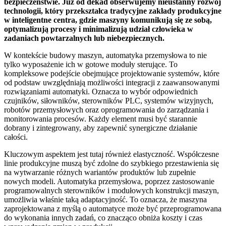
bezpieczeństwie. Już od dekad obserwujemy nieustanny rozwój
technologii, który przekształca tradycyjne zakłady produkcyjne
w inteligentne centra, gdzie maszyny komunikują się ze sobą,
optymalizują procesy i minimalizują udział człowieka w
zadaniach powtarzalnych lub niebezpiecznych.
W kontekście budowy maszyn, automatyka przemysłowa to nie
tylko wyposażenie ich w gotowe moduły sterujące. To
kompleksowe podejście obejmujące projektowanie systemów, które
od podstaw uwzględniają możliwości integracji z zaawansowanymi
rozwiązaniami automatyki. Oznacza to wybór odpowiednich
czujników, siłowników, sterowników PLC, systemów wizyjnych,
robotów przemysłowych oraz oprogramowania do zarządzania i
monitorowania procesów. Każdy element musi być starannie
dobrany i zintegrowany, aby zapewnić synergiczne działanie
całości.
Kluczowym aspektem jest tutaj również elastyczność. Współczesne
linie produkcyjne muszą być zdolne do szybkiego przestawienia się
na wytwarzanie różnych wariantów produktów lub zupełnie
nowych modeli. Automatyka przemysłowa, poprzez zastosowanie
programowalnych sterowników i modułowych konstrukcji maszyn,
umożliwia właśnie taką adaptacyjność. To oznacza, że maszyna
zaprojektowana z myślą o automatyce może być przeprogramowana
do wykonania innych zadań, co znacząco obniża koszty i czas