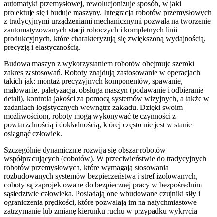
automatyki przemysłowej, rewolucjonizuje sposób, w jaki
projektuje się i buduje maszyny. Integracja robotów przemysłowych
z tradycyjnymi urządzeniami mechanicznymi pozwala na tworzenie
zautomatyzowanych stacji roboczych i kompletnych linii
produkcyjnych, które charakteryzują się zwiększoną wydajnością,
precyzją i elastycznością.
Budowa maszyn z wykorzystaniem robotów obejmuje szeroki
zakres zastosowań. Roboty znajdują zastosowanie w operacjach
takich jak: montaż precyzyjnych komponentów, spawanie,
malowanie, paletyzacja, obsługa maszyn (podawanie i odbieranie
detali), kontrola jakości za pomocą systemów wizyjnych, a także w
zadaniach logistycznych wewnątrz zakładu. Dzięki swoim
możliwościom, roboty mogą wykonywać te czynności z
powtarzalnością i dokładnością, której często nie jest w stanie
osiągnąć człowiek.
Szczególnie dynamicznie rozwija się obszar robotów
współpracujących (cobotów). W przeciwieństwie do tradycyjnych
robotów przemysłowych, które wymagają stosowania
rozbudowanych systemów bezpieczeństwa i stref izolowanych,
coboty są zaprojektowane do bezpiecznej pracy w bezpośrednim
sąsiedztwie człowieka. Posiadają one wbudowane czujniki siły i
ograniczenia prędkości, które pozwalają im na natychmiastowe
zatrzymanie lub zmianę kierunku ruchu w przypadku wykrycia