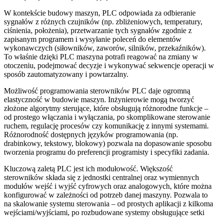
W kontekście budowy maszyn, PLC odpowiada za odbieranie
sygnałów z różnych czujników (np. zbliżeniowych, temperatury,
ciśnienia, położenia), przetwarzanie tych sygnałów zgodnie z
zapisanym programem i wysyłanie poleceń do elementów
wykonawczych (siłowników, zaworów, silników, przekaźników).
To właśnie dzięki PLC maszyna potrafi reagować na zmiany w
otoczeniu, podejmować decyzje i wykonywać sekwencje operacji w
sposób zautomatyzowany i powtarzalny.
Możliwość programowania sterowników PLC daje ogromną
elastyczność w budowie maszyn. Inżynierowie mogą tworzyć
złożone algorytmy sterujące, które obsługują różnorodne funkcje –
od prostego włączania i wyłączania, po skomplikowane sterowanie
ruchem, regulację procesów czy komunikację z innymi systemami.
Różnorodność dostępnych języków programowania (np.
drabinkowy, tekstowy, blokowy) pozwala na dopasowanie sposobu
tworzenia programu do preferencji programisty i specyfiki zadania.
Kluczową zaletą PLC jest ich modułowość. Większość
sterowników składa się z jednostki centralnej oraz wymiennych
modułów wejść i wyjść cyfrowych oraz analogowych, które można
konfigurować w zależności od potrzeb danej maszyny. Pozwala to
na skalowanie systemu sterowania – od prostych aplikacji z kilkoma
wejściami/wyjściami, po rozbudowane systemy obsługujące setki