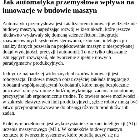
Jak automatyka przemysłowa wpływa na
innowacje w budowie maszyn
Automatyka przemysłowa jest katalizatorem innowacji w dziedzinie
budowy maszyn, napędzając rozwój w kierunkach, które jeszcze
niedawno wydawały się domeną science fiction. Integracja
zaawansowanych systemów sterowania, sztucznej inteligencji i
analizy danych pozwala na projektowanie maszyn o niespotykanej
dotąd wydajności, precyzji i autonomii. To nie tylko ulepszanie
istniejących rozwiązań, ale tworzenie zupełnie nowych
paradygmatów produkcyjnych.
Jednym z najbardziej widocznych obszarów innowacji jest
robotyzacja. Budowa maszyn coraz częściej zakłada integrację z
robotami współpracującymi (cobotami), które mogą bezpiecznie
pracować ramię w ramię z ludźmi, wykonując zadania monotonne,
precyzyjne lub ergonomicznie trudne. To otwiera nowe możliwości
w zakresie elastycznych linii produkcyjnych, gdzie roboty mogą być
łatwo przeprogramowywane do obsługi różnych produktów lub
zadań.
Kolejnym przełomem jest wykorzystanie sztucznej inteligencji (AI) i
uczenia maszynowego (ML). W kontekście budowy maszyn
oznacza to tworzenie systemów, które potrafią uczyć się na