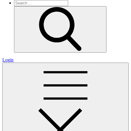
Search
for:
Search
Login