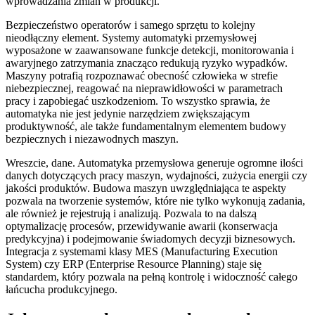
wprowadzania zmian w produkcji.
Bezpieczeństwo operatorów i samego sprzętu to kolejny
nieodłączny element. Systemy automatyki przemysłowej
wyposażone w zaawansowane funkcje detekcji, monitorowania i
awaryjnego zatrzymania znacząco redukują ryzyko wypadków.
Maszyny potrafią rozpoznawać obecność człowieka w strefie
niebezpiecznej, reagować na nieprawidłowości w parametrach
pracy i zapobiegać uszkodzeniom. To wszystko sprawia, że
automatyka nie jest jedynie narzędziem zwiększającym
produktywność, ale także fundamentalnym elementem budowy
bezpiecznych i niezawodnych maszyn.
Wreszcie, dane. Automatyka przemysłowa generuje ogromne ilości
danych dotyczących pracy maszyn, wydajności, zużycia energii czy
jakości produktów. Budowa maszyn uwzględniająca te aspekty
pozwala na tworzenie systemów, które nie tylko wykonują zadania,
ale również je rejestrują i analizują. Pozwala to na dalszą
optymalizację procesów, przewidywanie awarii (konserwacja
predykcyjna) i podejmowanie świadomych decyzji biznesowych.
Integracja z systemami klasy MES (Manufacturing Execution
System) czy ERP (Enterprise Resource Planning) staje się
standardem, który pozwala na pełną kontrolę i widoczność całego
łańcucha produkcyjnego.