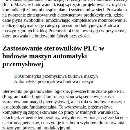
(IoT). Maszyny budowane dzisiaj są często projektowane z myślą o
komunikacji z innymi urządzeniami i systemami w sieci. Pozwala to
na tworzenie zintegrowanych ekosystemów produkcyjnych, gdzie
dane płyną swobodnie, umożliwiając kompleksowe monitorowanie,
analizę i optymalizację całego procesu produkcyjnego. Budowa
maszyn zgodnych z ideą Przemysłu 4.0 to inwestycja w przyszłość,
która pozwala na budowanie fabryk przyszłości.
Zastosowanie sterowników PLC w
budowie maszyn automatyki
przemysłowej
Automatyka przemysłowa budowa maszyn
Sterowniki programowalne logiczne, powszechnie znane jako PLC
(Programmable Logic Controller), stanowią serce większości
systemów automatyki przemysłowej, a ich rola w budowie maszyn
jest absolutnie fundamentalna. Te wytrzymałe, przemysłowe
komputery są zaprojektowane do pracy w trudnych warunkach,
takich jak zmienne temperatury, wilgotność, wibracje czy zakłócenia
elektromagnetyczne, co czyni je idealnym wyborem do sterowania
złożonymi procesami produkcyjnymi.