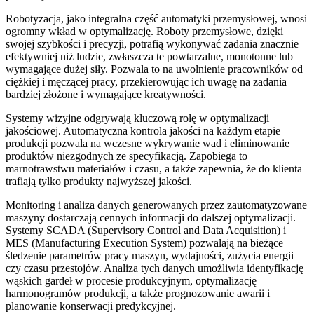
Robotyzacja, jako integralna część automatyki przemysłowej, wnosi
ogromny wkład w optymalizację. Roboty przemysłowe, dzięki
swojej szybkości i precyzji, potrafią wykonywać zadania znacznie
efektywniej niż ludzie, zwłaszcza te powtarzalne, monotonne lub
wymagające dużej siły. Pozwala to na uwolnienie pracowników od
ciężkiej i męczącej pracy, przekierowując ich uwagę na zadania
bardziej złożone i wymagające kreatywności.
Systemy wizyjne odgrywają kluczową rolę w optymalizacji
jakościowej. Automatyczna kontrola jakości na każdym etapie
produkcji pozwala na wczesne wykrywanie wad i eliminowanie
produktów niezgodnych ze specyfikacją. Zapobiega to
marnotrawstwu materiałów i czasu, a także zapewnia, że do klienta
trafiają tylko produkty najwyższej jakości.
Monitoring i analiza danych generowanych przez zautomatyzowane
maszyny dostarczają cennych informacji do dalszej optymalizacji.
Systemy SCADA (Supervisory Control and Data Acquisition) i
MES (Manufacturing Execution System) pozwalają na bieżące
śledzenie parametrów pracy maszyn, wydajności, zużycia energii
czy czasu przestojów. Analiza tych danych umożliwia identyfikację
wąskich gardeł w procesie produkcyjnym, optymalizację
harmonogramów produkcji, a także prognozowanie awarii i
planowanie konserwacji predykcyjnej.