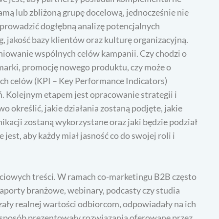
 samą lub zbliżoną grupę docelową, jednocześnie nie
prowadzić dogłębną analizę potencjalnych
g, jakość bazy klientów oraz kulturę organizacyjną.
iniowanie wspólnych celów kampanii. Czy chodzi o
arki, promocję nowego produktu, czy może o
ch celów (KPI – Key Performance Indicators)
ń. Kolejnym etapem jest opracowanie strategii i
 określić, jakie działania zostaną podjęte, jakie
ikacji zostaną wykorzystane oraz jaki będzie podział
st, aby każdy miał jasność co do swojej roli i
ściowych treści. W ramach co-marketingu B2B często
 raporty branżowe, webinary, podcasty czy studia
czały realnej wartości odbiorcom, odpowiadały na ich
y sposób prezentowały rozwiązania oferowane przez