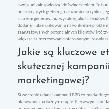
swoją unikalną wiedzą i doświadczeniem. To budu
poszukujących głębszego zrozumienia rynku i je
zakresie generowania wysokiej jakości leadów. 
dodanej i ukierunkowaniu na konkretne problemy
zaangażowanych potencjalnych klientów, którzy s
większe zainteresowanie oferowanymi rozwiąza
Jakie są kluczowe e
skutecznej kampani
marketingowej?
Stworzenie udanej kampanii B2B co-marketingo
planowania na każdym etapie. Pierwszym i funda
odpowiedniego partnera do współpracy. Kluczow