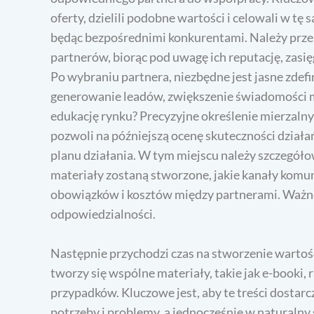
oferty, dzielili podobne wartości i celowali w tę
będąc bezpośrednimi konkurentami. Należy prze
partnerów, biorąc pod uwagę ich reputację, zasię
Po wybraniu partnera, niezbędne jest jasne zdef
generowanie leadów, zwiększenie świadomości m
edukację rynku? Precyzyjne określenie mierzalny
pozwoli na późniejszą ocenę skuteczności działa
planu działania. W tym miejscu należy szczegółowo
materiały zostaną stworzone, jakie kanały komun
obowiązków i kosztów między partnerami. Ważne je
odpowiedzialności.
Następnie przychodzi czas na stworzenie warto
tworzy się wspólne materiały, takie jak e-booki,
przypadków. Kluczowe jest, aby te treści dostar
potrzeby i problemy, a jednocześnie w naturaln