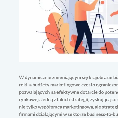
W dynamicznie zmieniającym się krajobrazie bi
ręki, a budżety marketingowe często ograniczo
pozwalających na efektywne dotarcie do potenc
rynkowej. Jedną z takich strategii, zyskującą c
nie tylko współpraca marketingowa, ale strate
firmami działającymi w sektorze business-to-bus