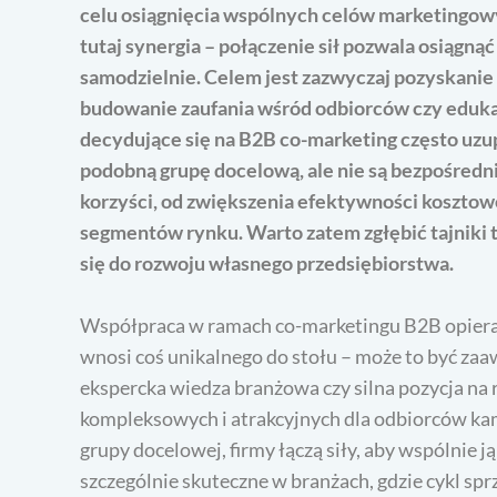
celu osiągnięcia wspólnych celów marketingo
tutaj synergia – połączenie sił pozwala osiągnąć 
samodzielnie. Celem jest zazwyczaj pozyskani
budowanie zaufania wśród odbiorców czy eduka
decydujące się na B2B co-marketing często uzup
podobną grupę docelową, ale nie są bezpośredni
korzyści, od zwiększenia efektywności kosztow
segmentów rynku. Warto zatem zgłębić tajniki t
się do rozwoju własnego przedsiębiorstwa.
Współpraca w ramach co-marketingu B2B opiera 
wnosi coś unikalnego do stołu – może to być za
ekspercka wiedza branżowa czy silna pozycja na 
kompleksowych i atrakcyjnych dla odbiorców ka
grupy docelowej, firmy łączą siły, aby wspólnie ją
szczególnie skuteczne w branżach, gdzie cykl sp