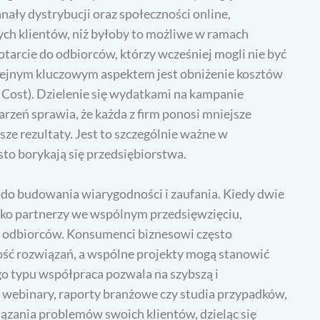
ały dystrybucji oraz społeczności online,
nych klientów, niż byłoby to możliwe w ramach
otarcie do odbiorców, którzy wcześniej mogli nie być
Kolejnym kluczowym aspektem jest obniżenie kosztów
 Cost). Dzielenie się wydatkami na kampanie
rzeń sprawia, że każda z firm ponosi mniejsze
sze rezultaty. Jest to szczególnie ważne w
sto borykają się przedsiębiorstwa.
do budowania wiarygodności i zaufania. Kiedy dwie
ako partnerzy we wspólnym przedsięwzięciu,
 odbiorców. Konsumenci biznesowi często
ść rozwiązań, a wspólne projekty mogą stanowić
ego typu współpraca pozwala na szybszą i
 webinary, raporty branżowe czy studia przypadków,
zania problemów swoich klientów, dzieląc się