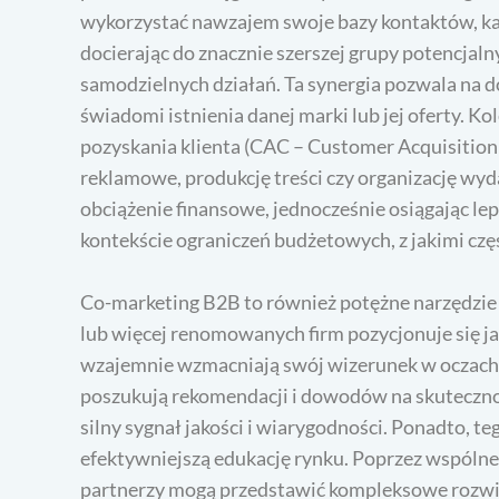
wykorzystać nawzajem swoje bazy kontaktów, kan
docierając do znacznie szerszej grupy potencjal
samodzielnych działań. Ta synergia pozwala na d
świadomi istnienia danej marki lub jej oferty. 
pozyskania klienta (CAC – Customer Acquisition
reklamowe, produkcję treści czy organizację wyda
obciążenie finansowe, jednocześnie osiągając lep
kontekście ograniczeń budżetowych, z jakimi czę
Co-marketing B2B to również potężne narzędzie 
lub więcej renomowanych firm pozycjonuje się j
wzajemnie wzmacniają swój wizerunek w oczach
poszukują rekomendacji i dowodów na skuteczno
silny sygnał jakości i wiarygodności. Ponadto, t
efektywniejszą edukację rynku. Poprzez wspólne
partnerzy mogą przedstawić kompleksowe rozwią