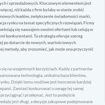
wych i sprzedażowych. Kluczowym elementem jest
więcej, niż każda z firm byłaby w stanie zrobić
e nowych leadów, zwiększenie świadomości marki,
cja rynku na temat specyficznych rozwiązań. Firmy
ełniają się nawzajem swoimi ofertami lub celują w
mi konkurentami. Ta strategia oferuje szereg
ej po dotarcie do nowych, wartościowych
ej metody, aby zrozumieć, jak może ona przyczynić
się na wzajemnych korzyściach. Każdy z partnerów
awansowana technologia, unikalna baza klientów,
rynku. Dzięki temu możliwe jest tworzenie bardziej
mpanii. Zamiast konkurować o uwagę tej samej
 przyciągnąć i przekonać. Jest to podejście
rzedaży jest długi, a decyzje zakupowe podejmowane