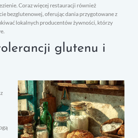
zienie. Coraz więcej restauracji również
ie bezglutenowej, oferując dania przygotowane z
zukiwać lokalnych producentów żywności, którzy
e.
olerancji glutenu i
 z
ogą