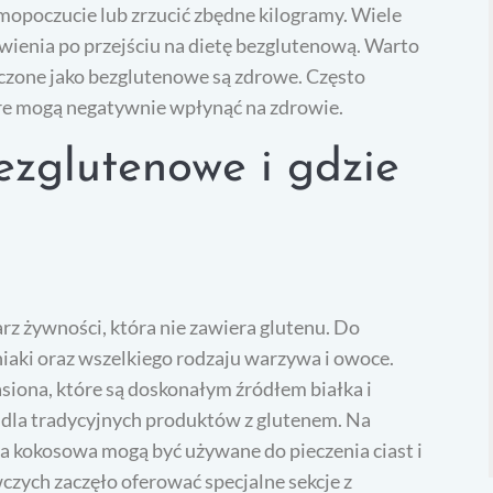
mopoczucie lub zrzucić zbędne kilogramy. Wiele
awienia po przejściu na dietę bezglutenową. Warto
aczone jako bezglutenowe są zdrowe. Często
óre mogą negatywnie wpłynąć na zdrowie.
ezglutenowe i gdzie
z żywności, która nie zawiera glutenu. Do
niaki oraz wszelkiego rodzaju warzywa i owoce.
siona, które są doskonałym źródłem białka i
 dla tradycyjnych produktów z glutenem. Na
 kokosowa mogą być używane do pieczenia ciast i
czych zaczęło oferować specjalne sekcje z