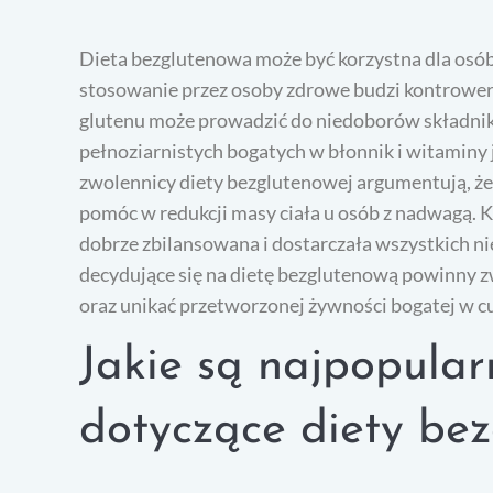
Dieta bezglutenowa może być korzystna dla osób z 
stosowanie przez osoby zdrowe budzi kontrowersj
glutenu może prowadzić do niedoborów składni
pełnoziarnistych bogatych w błonnik i witaminy j
zwolennicy diety bezglutenowej argumentują, ż
pomóc w redukcji masy ciała u osób z nadwagą. K
dobrze zbilansowana i dostarczała wszystkich 
decydujące się na dietę bezglutenową powinny 
oraz unikać przetworzonej żywności bogatej w cuk
Jakie są najpopular
dotyczące diety be