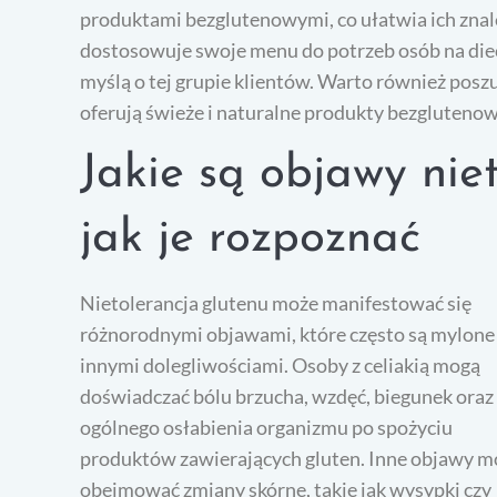
produktami bezglutenowymi, co ułatwia ich znale
dostosowuje swoje menu do potrzeb osób na diec
myślą o tej grupie klientów. Warto również pos
oferują świeże i naturalne produkty bezglutenow
Jakie są objawy niet
jak je rozpoznać
Nietolerancja glutenu może manifestować się
różnorodnymi objawami, które często są mylone
innymi dolegliwościami. Osoby z celiakią mogą
doświadczać bólu brzucha, wzdęć, biegunek oraz
ogólnego osłabienia organizmu po spożyciu
produktów zawierających gluten. Inne objawy m
obejmować zmiany skórne, takie jak wysypki czy