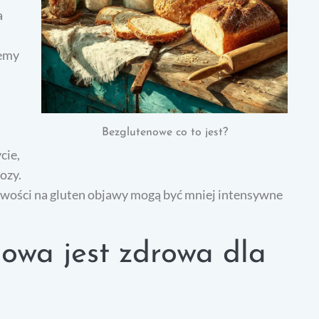
a
lemy
Bezglutenowe co to jest?
cie,
ozy.
iwości na gluten objawy mogą być mniej intensywne
owa jest zdrowa dla