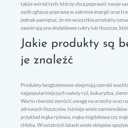
także wśród tych, którzy chcą poprawić swoje sa
osób zgłasza poprawę w zakresie energii oraz tr
jednak pamiętać, że nie wszystkie produkty ozn
zawierają one dodatkowe cukry lub tłuszcze, kt
Jakie produkty są b
je znaleźć
Produkty bezglutenowe obejmują szeroki wachlar
najpopularniejszych należy ryż, kukurydza, ziem
Warto również zwrócić uwagę na orzechy oraz na
zdrowych tłuszczów. Istnieje wiele zamienników
przykład mąka ryżowa, mąka migdałowa czy mąka
chleba. W ostatnich latach wiele sklepów spożyw