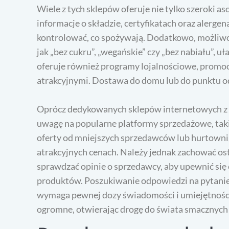
Wiele z tych sklepów oferuje nie tylko szeroki a
informacje o składzie, certyfikatach oraz alerge
kontrolować, co spożywają. Dodatkowo, możliwoś
jak „bez cukru”, „wegańskie” czy „bez nabiału”, uł
oferuje również programy lojalnościowe, promocje
atrakcyjnymi. Dostawa do domu lub do punktu odbi
Oprócz dedykowanych sklepów internetowych z 
uwagę na popularne platformy sprzedażowe, taki
oferty od mniejszych sprzedawców lub hurtowni,
atrakcyjnych cenach. Należy jednak zachować os
sprawdzać opinie o sprzedawcy, aby upewnić się 
produktów. Poszukiwanie odpowiedzi na pytanie 
wymaga pewnej dozy świadomości i umiejętności w
ogromne, otwierając drogę do świata smacznych 