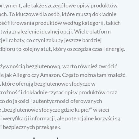
sortyment, ale także szczegółowe opisy produktów,
nach. To kluczowe dla osób, które muszą dokładnie
ć filtrowania produktów według kategorii, takich
atwia znalezienie idealnej opcji. Wiele platform
 i rabaty, co czyni zakupy jeszcze bardziej
oru to kolejny atut, który oszczędza czas i energię.
żywnością bezglutenową, warto również zwrócić
e jak Allegro czy Amazon. Często można tam znaleźć
 które oferują bezglutenowe słodycze w
trożność i dokładnie czytać opisy produktów oraz
co do jakości i autentyczności oferowanych
„bezglutenowe słodycze gdzie kupić?” w sieci
eryfikacji informacji, ale potencjalne korzyści są
i bezpiecznych przekąsek.