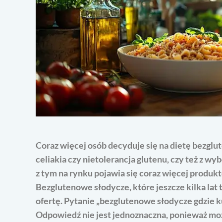
Coraz więcej osób decyduje się na dietę bezglu
celiakia czy nietolerancja glutenu, czy też z 
z tym na rynku pojawia się coraz więcej prod
Bezglutenowe słodycze, które jeszcze kilka lat
ofertę. Pytanie „bezglutenowe słodycze gdzie ku
Odpowiedź nie jest jednoznaczna, ponieważ możl