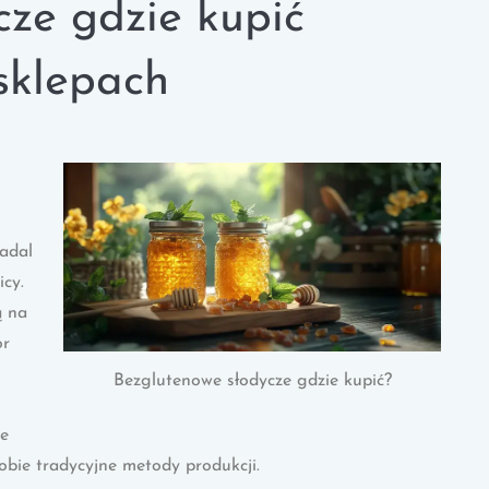
cze gdzie kupić
sklepach
nadal
icy.
ą na
ór
Bezglutenowe słodycze gdzie kupić?
ie
obie tradycyjne metody produkcji.