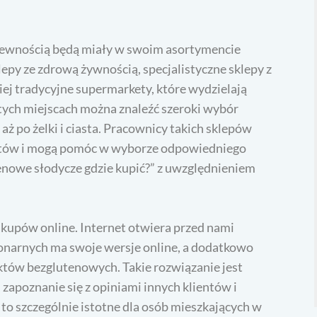
pewnością będą miały w swoim asortymencie
lepy ze zdrową żywnością, specjalistyczne sklepy z
ej tradycyjne supermarkety, które wydzielają
 tych miejscach można znaleźć szeroki wybór
 aż po żelki i ciasta. Pracownicy takich sklepów
uktów i mogą pomóc w wyborze odpowiedniego
enowe słodycze gdzie kupić?” z uwzględnieniem
kupów online. Internet otwiera przed nami
onarnych ma swoje wersje online, a dodatkowo
tów bezglutenowych. Takie rozwiązanie jest
apoznanie się z opiniami innych klientów i
o szczególnie istotne dla osób mieszkających w