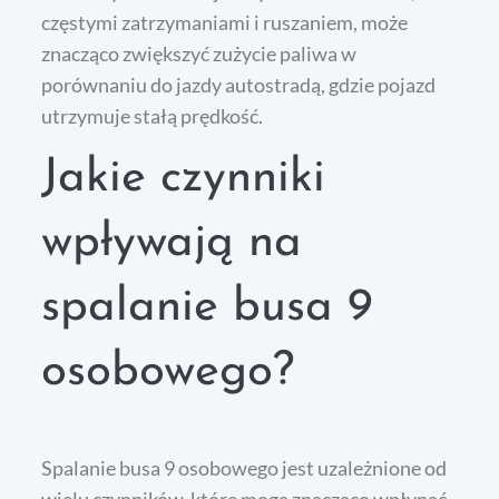
częstymi zatrzymaniami i ruszaniem, może
znacząco zwiększyć zużycie paliwa w
porównaniu do jazdy autostradą, gdzie pojazd
utrzymuje stałą prędkość.
Jakie czynniki
wpływają na
spalanie busa 9
osobowego?
Spalanie busa 9 osobowego jest uzależnione od
wielu czynników, które mogą znacząco wpłynąć