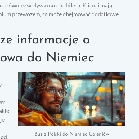
 co również wpływa na cenę biletu. Klienci mają
mium przewozem, co może obejmować dodatkowe
sze informacje o
niowa do Niemiec
y
ż
wym
akie
je
Bus z Polski do Niemiec Goleniów
 od