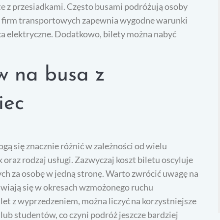
te z przesiadkami. Często busami podróżują osoby
ele firm transportowych zapewnia wygodne warunki
dka elektryczne. Dodatkowo, bilety można nabyć
ów na busa z
iec
ą się znacznie różnić w zależności od wielu
 oraz rodzaj usługi. Zazwyczaj koszt biletu oscyluje
tych za osobę w jedną stronę. Warto zwrócić uwagę na
jawiają się w okresach wzmożonego ruchu
let z wyprzedzeniem, można liczyć na korzystniejsze
p lub studentów, co czyni podróż jeszcze bardziej