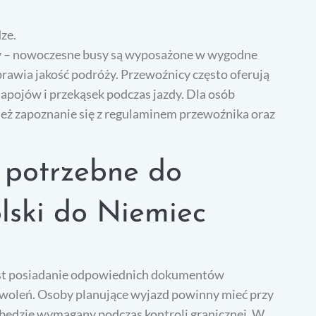
ze.
y – nowoczesne busy są wyposażone w wygodne
prawia jakość podróży. Przewoźnicy często oferują
pojów i przekąsek podczas jazdy. Dla osób
ież zapoznanie się z regulaminem przewoźnika oraz
 potrzebne do
lski do Niemiec
jest posiadanie odpowiednich dokumentów
woleń. Osoby planujące wyjazd powinny mieć przy
 będzie wymagany podczas kontroli granicznej. W