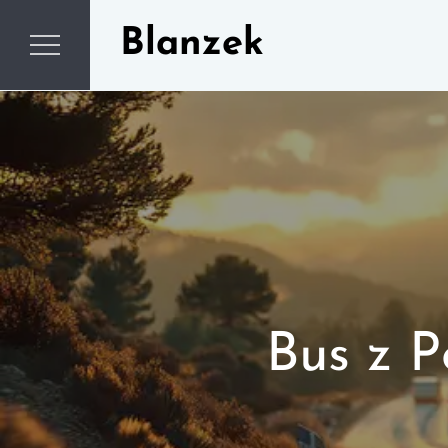
Skip
Blanzek
to
content
Bus z P