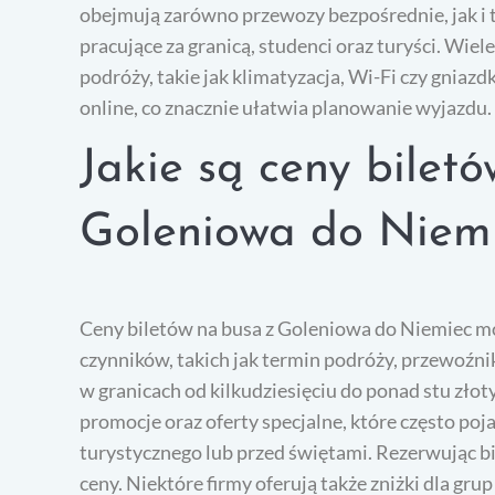
obejmują zarówno przewozy bezpośrednie, jak i 
pracujące za granicą, studenci oraz turyści. Wi
podróży, takie jak klimatyzacja, Wi-Fi czy gniaz
online, co znacznie ułatwia planowanie wyjazdu.
Jakie są ceny bilet
Goleniowa do Niem
Ceny biletów na busa z Goleniowa do Niemiec mog
czynników, takich jak termin podróży, przewoźnik
w granicach od kilkudziesięciu do ponad stu zło
promocje oraz oferty specjalne, które często po
turystycznego lub przed świętami. Rezerwując bi
ceny. Niektóre firmy oferują także zniżki dla gru