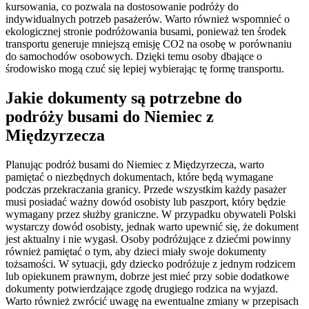
kursowania, co pozwala na dostosowanie podróży do
indywidualnych potrzeb pasażerów. Warto również wspomnieć o
ekologicznej stronie podróżowania busami, ponieważ ten środek
transportu generuje mniejszą emisję CO2 na osobę w porównaniu
do samochodów osobowych. Dzięki temu osoby dbające o
środowisko mogą czuć się lepiej wybierając tę formę transportu.
Jakie dokumenty są potrzebne do
podróży busami do Niemiec z
Międzyrzecza
Planując podróż busami do Niemiec z Międzyrzecza, warto
pamiętać o niezbędnych dokumentach, które będą wymagane
podczas przekraczania granicy. Przede wszystkim każdy pasażer
musi posiadać ważny dowód osobisty lub paszport, który będzie
wymagany przez służby graniczne. W przypadku obywateli Polski
wystarczy dowód osobisty, jednak warto upewnić się, że dokument
jest aktualny i nie wygasł. Osoby podróżujące z dziećmi powinny
również pamiętać o tym, aby dzieci miały swoje dokumenty
tożsamości. W sytuacji, gdy dziecko podróżuje z jednym rodzicem
lub opiekunem prawnym, dobrze jest mieć przy sobie dodatkowe
dokumenty potwierdzające zgodę drugiego rodzica na wyjazd.
Warto również zwrócić uwagę na ewentualne zmiany w przepisach