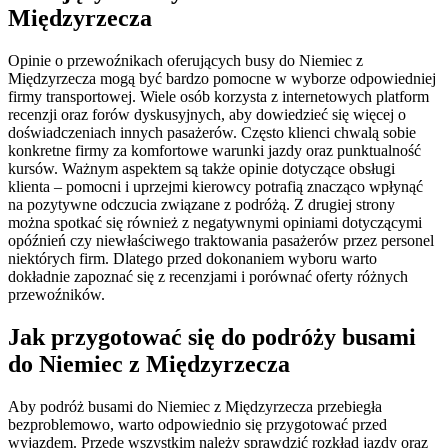
Międzyrzecza
Opinie o przewoźnikach oferujących busy do Niemiec z
Międzyrzecza mogą być bardzo pomocne w wyborze odpowiedniej
firmy transportowej. Wiele osób korzysta z internetowych platform
recenzji oraz forów dyskusyjnych, aby dowiedzieć się więcej o
doświadczeniach innych pasażerów. Często klienci chwalą sobie
konkretne firmy za komfortowe warunki jazdy oraz punktualność
kursów. Ważnym aspektem są także opinie dotyczące obsługi
klienta – pomocni i uprzejmi kierowcy potrafią znacząco wpłynąć
na pozytywne odczucia związane z podróżą. Z drugiej strony
można spotkać się również z negatywnymi opiniami dotyczącymi
opóźnień czy niewłaściwego traktowania pasażerów przez personel
niektórych firm. Dlatego przed dokonaniem wyboru warto
dokładnie zapoznać się z recenzjami i porównać oferty różnych
przewoźników.
Jak przygotować się do podróży busami
do Niemiec z Międzyrzecza
Aby podróż busami do Niemiec z Międzyrzecza przebiegła
bezproblemowo, warto odpowiednio się przygotować przed
wyjazdem. Przede wszystkim należy sprawdzić rozkład jazdy oraz