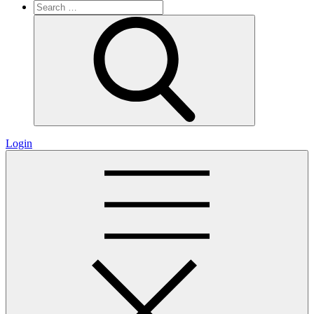
Search
for:
Search
Login