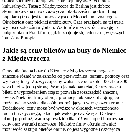
stolica Niemiec i oferuje wiele atrakcji turystycznych oraz
kulturalnych. Trasa z Międzyrzecza do Berlina jest dobrze
skomunikowana i trwa zazwyczaj około sześciu godzin. Inną
popularną trasą jest ta prowadząca do Monachium, znanego z
Oktoberfest oraz pięknej architektury. Czas przejazdu na tej trasie
wynosi około ośmiu godzin. Warto również zwrócić uwagę na
połączenia do Frankfurtu, gdzie znajduje się jedno z największych
lotnisk w Europie.
Jakie są ceny biletów na busy do Niemiec
z Międzyrzecza
Ceny biletów na busy do Niemiec z Międzyrzecza mogą się
znacznie różnić w zależności od przewoźnika, terminu podróży oraz
wybranej trasy. Zazwyczaj ceny wahają się od około 100 zł do 300
zł za bilet w jedną stronę. Warto jednak pamiętać, że rezerwacja
biletu z wyprzedzeniem często pozwala zaoszczędzić znaczną
kwotę. Niektóre firmy oferują promocje lub zniżki dla grup, co
może być korzystne dla osób podróżujących w większym gronie.
Dodatkowo, ceny mogą być wyższe w okresach wzmożonego
ruchu turystycznego, takich jak wakacje czy święta. Dlatego
planując podróż, warto sprawdzić kilka różnych opcji i porównać
ceny oraz warunki przewozu. Niektóre firmy oferują również
możliwość zakupu biletów online, co jest wygodne i oszczędza