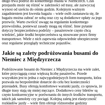
długo trwa podróż do konkretnego miasta w Niemczech. Czas
przejazdu może się różnić w zależności od trasy, ale zazwyczaj
wynosi od sześciu do ośmiu godzin. Kolejnym ważnym
zagadnieniem jest kwestia bagażu – wiele osób zastanawia się, ile
bagażu można zabrać ze sobą oraz czy są dodatkowe opłaty za jego
przewóz. Warto zwrócić uwagę na regulamin konkretnego
przewoźnika, ponieważ zasady mogą się różnić. Inne pytanie
dotyczy bezpieczeństwa podróży – pasażerowie często chcą
wiedzieć, jakie środki bezpieczeństwa są stosowane przez firmy
transportowe. Wiele z nich zapewnia odpowiednie ubezpieczenie
oraz regularne przeglądy techniczne pojazdów.
Jakie są zalety podróżowania busami do
Niemiec z Międzyrzecza
Podróżowanie busami do Niemiec z Międzyrzecza ma wiele zalet,
które przyciągają coraz większą liczbę pasażerów. Przede
wszystkim jest to jedna z najwygodniejszych form transportu, która
pozwala na bezpośrednie dotarcie do celu bez konieczności
przesiadek. Busy oferują komfortowe warunki jazdy, co sprawia, że
długie trasy stają się mniej męczące. Dodatkowo ceny biletów są
często konkurencyjne w porównaniu do innych środków transportu,
takich jak samoloty czy pociągi. Kolejną zaletą jest elastyczność
rozkładów jazdy – wiele firm oferuje różnorodne godziny