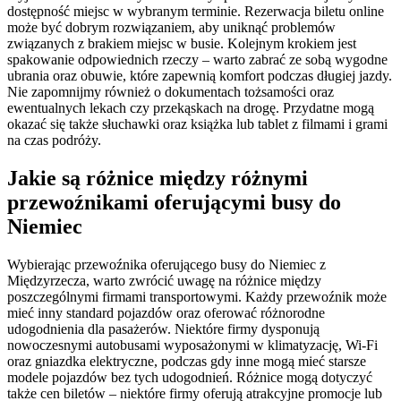
dostępność miejsc w wybranym terminie. Rezerwacja biletu online
może być dobrym rozwiązaniem, aby uniknąć problemów
związanych z brakiem miejsc w busie. Kolejnym krokiem jest
spakowanie odpowiednich rzeczy – warto zabrać ze sobą wygodne
ubrania oraz obuwie, które zapewnią komfort podczas długiej jazdy.
Nie zapomnijmy również o dokumentach tożsamości oraz
ewentualnych lekach czy przekąskach na drogę. Przydatne mogą
okazać się także słuchawki oraz książka lub tablet z filmami i grami
na czas podróży.
Jakie są różnice między różnymi
przewoźnikami oferującymi busy do
Niemiec
Wybierając przewoźnika oferującego busy do Niemiec z
Międzyrzecza, warto zwrócić uwagę na różnice między
poszczególnymi firmami transportowymi. Każdy przewoźnik może
mieć inny standard pojazdów oraz oferować różnorodne
udogodnienia dla pasażerów. Niektóre firmy dysponują
nowoczesnymi autobusami wyposażonymi w klimatyzację, Wi-Fi
oraz gniazdka elektryczne, podczas gdy inne mogą mieć starsze
modele pojazdów bez tych udogodnień. Różnice mogą dotyczyć
także cen biletów – niektóre firmy oferują atrakcyjne promocje lub