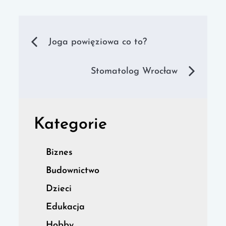
Nawigacja
Joga powięziowa co to?
wpisu
Stomatolog Wrocław
Kategorie
Biznes
Budownictwo
Dzieci
Edukacja
Hobby