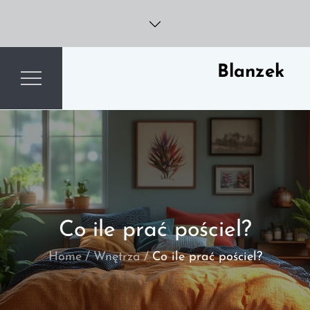
Skip
to
content
Blanzek
Co ile prać pościel?
Home
Wnętrza
Co ile prać pościel?