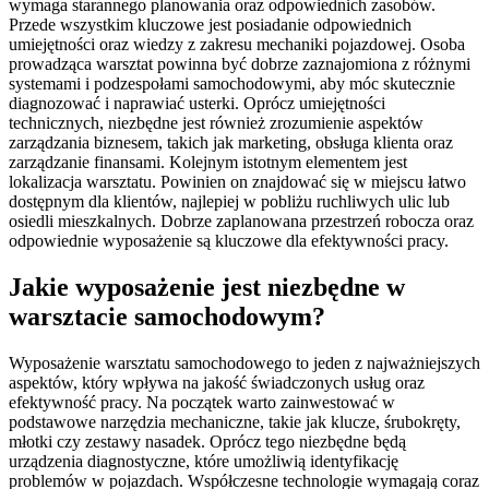
wymaga starannego planowania oraz odpowiednich zasobów.
Przede wszystkim kluczowe jest posiadanie odpowiednich
umiejętności oraz wiedzy z zakresu mechaniki pojazdowej. Osoba
prowadząca warsztat powinna być dobrze zaznajomiona z różnymi
systemami i podzespołami samochodowymi, aby móc skutecznie
diagnozować i naprawiać usterki. Oprócz umiejętności
technicznych, niezbędne jest również zrozumienie aspektów
zarządzania biznesem, takich jak marketing, obsługa klienta oraz
zarządzanie finansami. Kolejnym istotnym elementem jest
lokalizacja warsztatu. Powinien on znajdować się w miejscu łatwo
dostępnym dla klientów, najlepiej w pobliżu ruchliwych ulic lub
osiedli mieszkalnych. Dobrze zaplanowana przestrzeń robocza oraz
odpowiednie wyposażenie są kluczowe dla efektywności pracy.
Jakie wyposażenie jest niezbędne w
warsztacie samochodowym?
Wyposażenie warsztatu samochodowego to jeden z najważniejszych
aspektów, który wpływa na jakość świadczonych usług oraz
efektywność pracy. Na początek warto zainwestować w
podstawowe narzędzia mechaniczne, takie jak klucze, śrubokręty,
młotki czy zestawy nasadek. Oprócz tego niezbędne będą
urządzenia diagnostyczne, które umożliwią identyfikację
problemów w pojazdach. Współczesne technologie wymagają coraz