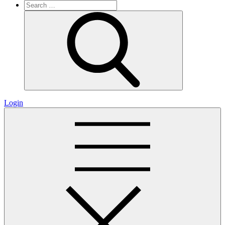
Search
for:
Search
Login