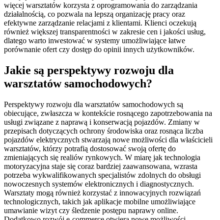
więcej warsztatów korzysta z oprogramowania do zarządzania
działalnością, co pozwala na lepszą organizację pracy oraz
efektywne zarządzanie relacjami z klientami. Klienci oczekują
również większej transparentności w zakresie cen i jakości usług,
dlatego warto inwestować w systemy umożliwiające łatwe
porównanie ofert czy dostęp do opinii innych użytkowników.
Jakie są perspektywy rozwoju dla
warsztatów samochodowych?
Perspektywy rozwoju dla warsztatów samochodowych są
obiecujące, zwłaszcza w kontekście rosnącego zapotrzebowania na
usługi związane z naprawą i konserwacją pojazdów. Zmiany w
przepisach dotyczących ochrony środowiska oraz rosnąca liczba
pojazdów elektrycznych stwarzają nowe możliwości dla właścicieli
warsztatów, którzy potrafią dostosować swoją ofertę do
zmieniających się realiów rynkowych. W miarę jak technologia
motoryzacyjna staje się coraz bardziej zaawansowana, wzrasta
potrzeba wykwalifikowanych specjalistów zdolnych do obsługi
nowoczesnych systemów elektronicznych i diagnostycznych.
Warsztaty mogą również korzystać z innowacyjnych rozwiązań
technologicznych, takich jak aplikacje mobilne umożliwiające
umawianie wizyt czy śledzenie postępu naprawy online.
Dodatkowo rozwój e-commerce otwiera nowe możliwości