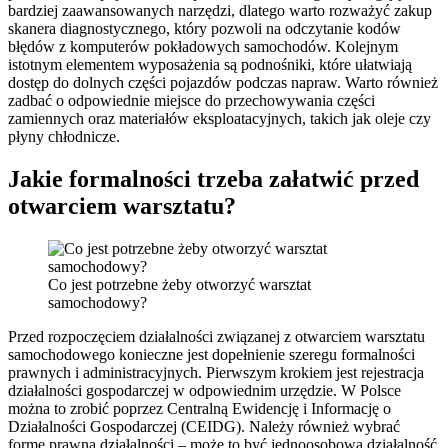
bardziej zaawansowanych narzędzi, dlatego warto rozważyć zakup
skanera diagnostycznego, który pozwoli na odczytanie kodów
błędów z komputerów pokładowych samochodów. Kolejnym
istotnym elementem wyposażenia są podnośniki, które ułatwiają
dostęp do dolnych części pojazdów podczas napraw. Warto również
zadbać o odpowiednie miejsce do przechowywania części
zamiennych oraz materiałów eksploatacyjnych, takich jak oleje czy
płyny chłodnicze.
Jakie formalności trzeba załatwić przed
otwarciem warsztatu?
Co jest potrzebne żeby otworzyć warsztat
samochodowy?
Przed rozpoczęciem działalności związanej z otwarciem warsztatu
samochodowego konieczne jest dopełnienie szeregu formalności
prawnych i administracyjnych. Pierwszym krokiem jest rejestracja
działalności gospodarczej w odpowiednim urzędzie. W Polsce
można to zrobić poprzez Centralną Ewidencję i Informację o
Działalności Gospodarczej (CEIDG). Należy również wybrać
formę prawną działalności – może to być jednoosobowa działalność