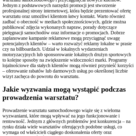
Jednym z podstawowych narzędzi promocji jest stworzenie
profesjonalnej strony internetowej, która będzie prezentować ofertę
warsztatu oraz umożliwi klientom łatwy kontakt. Warto również
zadbać o obecność w mediach społecznościowych, gdzie można
publikować zdjęcia wykonanych napraw, porady dotyczące
pielęgnacji samochodów oraz informacje o promocjach. Dobrze
zaplanowane kampanie reklamowe mogą przyciągnąć uwagę
potencjalnych klientów – warto rozważyć reklamy lokalne w prasie
czy na billboardach. Udział w lokalnych wydarzeniach
motoryzacyjnych lub sponsorowanie lokalnych drużyn sportowych
to kolejne sposoby na zwiększenie widoczności marki. Programy
lojalnościowe dla stałych klientów mogą również przynieść korzyści
– oferowanie rabatów lub darmowych usług po określonej liczbie
wizyt zachęca do powrotu do warsztatu.
Jakie wyzwania mogą wystąpić podczas
prowadzenia warsztatu?
Prowadzenie warsztatu samochodowego wiąże się z wieloma
wyzwaniami, które mogą wpływać na jego funkcjonowanie i
rentowność. Jednym z głównych problemów jest konkurencja – na
rynku działa wiele warsztatów oferujących podobne usługi, co
wymaga od właścicieli ciągłego doskonalenia oferty oraz