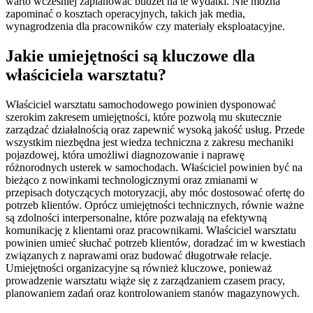
warto wcześniej zaplanować budżet na te wydatki. Nie można
zapominać o kosztach operacyjnych, takich jak media,
wynagrodzenia dla pracowników czy materiały eksploatacyjne.
Jakie umiejętności są kluczowe dla
właściciela warsztatu?
Właściciel warsztatu samochodowego powinien dysponować
szerokim zakresem umiejętności, które pozwolą mu skutecznie
zarządzać działalnością oraz zapewnić wysoką jakość usług. Przede
wszystkim niezbędna jest wiedza techniczna z zakresu mechaniki
pojazdowej, która umożliwi diagnozowanie i naprawę
różnorodnych usterek w samochodach. Właściciel powinien być na
bieżąco z nowinkami technologicznymi oraz zmianami w
przepisach dotyczących motoryzacji, aby móc dostosować ofertę do
potrzeb klientów. Oprócz umiejętności technicznych, równie ważne
są zdolności interpersonalne, które pozwalają na efektywną
komunikację z klientami oraz pracownikami. Właściciel warsztatu
powinien umieć słuchać potrzeb klientów, doradzać im w kwestiach
związanych z naprawami oraz budować długotrwałe relacje.
Umiejętności organizacyjne są również kluczowe, ponieważ
prowadzenie warsztatu wiąże się z zarządzaniem czasem pracy,
planowaniem zadań oraz kontrolowaniem stanów magazynowych.