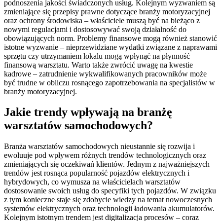
podnoszenia jakości świadczonych usług. Kolejnym wyzwaniem są
zmieniające się przepisy prawne dotyczące branży motoryzacyjnej
oraz ochrony środowiska – właściciele muszą być na bieżąco z
nowymi regulacjami i dostosowywać swoją działalność do
obowiązujących norm. Problemy finansowe mogą również stanowić
istotne wyzwanie – nieprzewidziane wydatki związane z naprawami
sprzętu czy utrzymaniem lokalu mogą wpłynąć na płynność
finansową warsztatu. Warto także zwrócić uwagę na kwestie
kadrowe – zatrudnienie wykwalifikowanych pracowników może
być trudne w obliczu rosnącego zapotrzebowania na specjalistów w
branży motoryzacyjnej.
Jakie trendy wpływają na branżę
warsztatów samochodowych?
Branża warsztatów samochodowych nieustannie się rozwija i
ewoluuje pod wpływem różnych trendów technologicznych oraz
zmieniających się oczekiwań klientów. Jednym z najważniejszych
trendów jest rosnąca popularność pojazdów elektrycznych i
hybrydowych, co wymusza na właścicielach warsztatów
dostosowanie swoich usług do specyfiki tych pojazdów. W związku
z tym konieczne staje się zdobycie wiedzy na temat nowoczesnych
systemów elektrycznych oraz technologii ładowania akumulatorów.
Kolejnym istotnym trendem jest digitalizacja procesów – coraz