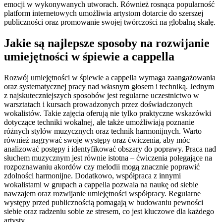
emocji w wykonywanych utworach. Również rosnąca popularność
platform internetowych umożliwia artystom dotarcie do szerszej
publiczności oraz promowanie swojej twórczości na globalną skalę.
Jakie są najlepsze sposoby na rozwijanie
umiejętności w śpiewie a cappella
Rozwój umiejętności w śpiewie a cappella wymaga zaangażowania
oraz systematycznej pracy nad własnym głosem i techniką. Jednym
z najskuteczniejszych sposobów jest regularne uczestnictwo w
warsztatach i kursach prowadzonych przez doświadczonych
wokalistów. Takie zajęcia oferują nie tylko praktyczne wskazówki
dotyczące techniki wokalnej, ale także umożliwiają poznanie
różnych stylów muzycznych oraz technik harmonijnych. Warto
również nagrywać swoje występy oraz ćwiczenia, aby móc
analizować postępy i identyfikować obszary do poprawy. Praca nad
słuchem muzycznym jest równie istotna – ćwiczenia polegające na
rozpoznawaniu akordów czy melodii mogą znacznie poprawić
zdolności harmonijne. Dodatkowo, współpraca z innymi
wokalistami w grupach a cappella pozwala na naukę od siebie
nawzajem oraz rozwijanie umiejętności współpracy. Regularne
występy przed publicznością pomagają w budowaniu pewności
siebie oraz radzeniu sobie ze stresem, co jest kluczowe dla każdego
artysty.