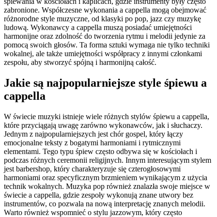
śpiewania w kościołach i kaplicach, gdzie instrumenty były często
zabronione. Współczesne wykonania a cappella mogą obejmować
różnorodne style muzyczne, od klasyki po pop, jazz czy muzykę
ludową. Wykonawcy a cappella muszą posiadać umiejętności
harmonijne oraz zdolność do tworzenia rytmu i melodii jedynie za
pomocą swoich głosów. Ta forma sztuki wymaga nie tylko techniki
wokalnej, ale także umiejętności współpracy z innymi członkami
zespołu, aby stworzyć spójną i harmonijną całość.
Jakie są najpopularniejsze style śpiewu a
cappella
W świecie muzyki istnieje wiele różnych stylów śpiewu a cappella,
które przyciągają uwagę zarówno wykonawców, jak i słuchaczy.
Jednym z najpopularniejszych jest chór gospel, który łączy
emocjonalne teksty z bogatymi harmoniami i rytmicznymi
elementami. Tego typu śpiew często odbywa się w kościołach i
podczas różnych ceremonii religijnych. Innym interesującym stylem
jest barbershop, który charakteryzuje się czterogłosowymi
harmoniami oraz specyficznym brzmieniem wynikającym z użycia
technik wokalnych. Muzyka pop również znalazła swoje miejsce w
świecie a cappella, gdzie zespoły wykonują znane utwory bez
instrumentów, co pozwala na nową interpretację znanych melodii.
Warto również wspomnieć o stylu jazzowym, który często