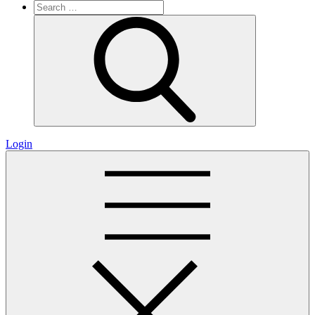
Search
for:
Search
Login