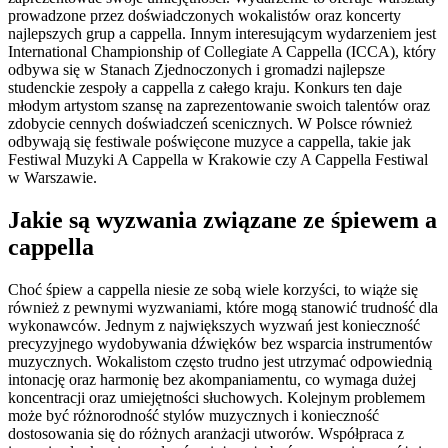
prowadzone przez doświadczonych wokalistów oraz koncerty
najlepszych grup a cappella. Innym interesującym wydarzeniem jest
International Championship of Collegiate A Cappella (ICCA), który
odbywa się w Stanach Zjednoczonych i gromadzi najlepsze
studenckie zespoły a cappella z całego kraju. Konkurs ten daje
młodym artystom szansę na zaprezentowanie swoich talentów oraz
zdobycie cennych doświadczeń scenicznych. W Polsce również
odbywają się festiwale poświęcone muzyce a cappella, takie jak
Festiwal Muzyki A Cappella w Krakowie czy A Cappella Festiwal
w Warszawie.
Jakie są wyzwania związane ze śpiewem a
cappella
Choć śpiew a cappella niesie ze sobą wiele korzyści, to wiąże się
również z pewnymi wyzwaniami, które mogą stanowić trudność dla
wykonawców. Jednym z największych wyzwań jest konieczność
precyzyjnego wydobywania dźwięków bez wsparcia instrumentów
muzycznych. Wokalistom często trudno jest utrzymać odpowiednią
intonację oraz harmonię bez akompaniamentu, co wymaga dużej
koncentracji oraz umiejętności słuchowych. Kolejnym problemem
może być różnorodność stylów muzycznych i konieczność
dostosowania się do różnych aranżacji utworów. Współpraca z