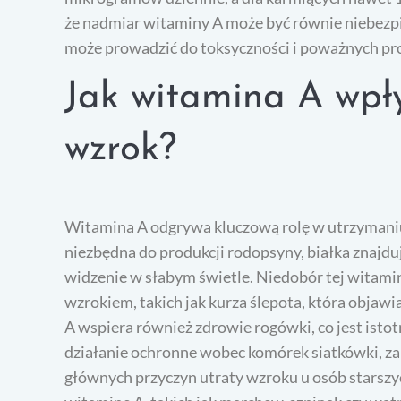
że nadmiar witaminy A może być równie niebezpi
może prowadzić do toksyczności i poważnych p
Jak witamina A wpł
wzrok?
Witamina A odgrywa kluczową rolę w utrzymaniu
niezbędna do produkcji rodopsyny, białka znajdu
widzenie w słabym świetle. Niedobór tej wita
wzrokiem, takich jak kurza ślepota, która objaw
A wspiera również zdrowie rogówki, co jest istot
działanie ochronne wobec komórek siatkówki, zapo
głównych przyczyn utraty wzroku u osób stars