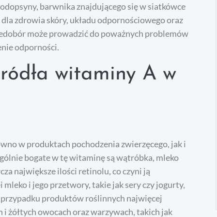
rodopsyny, barwnika znajdującego się w siatkówce
 dla zdrowia skóry, układu odpornościowego oraz
niedobór może prowadzić do poważnych problemów
enie odporności.
źródła witaminy A w
wno w produktach pochodzenia zwierzęcego, jak i
gólnie bogate w tę witaminę są wątróbka, mleko
a największe ilości retinolu, co czyni ją
mleko i jego przetwory, takie jak sery czy jogurty,
W przypadku produktów roślinnych najwięcej
 żółtych owocach oraz warzywach, takich jak