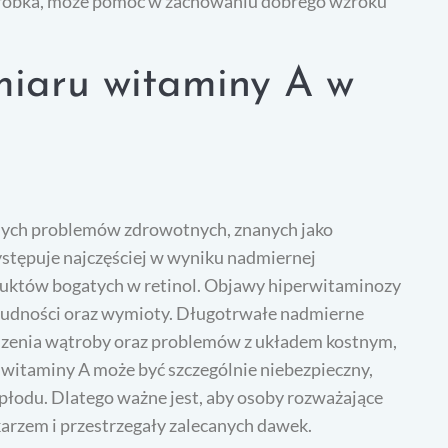
ątróbka, może pomóc w zachowaniu dobrego wzroku
miaru witaminy A w
ych problemów zdrowotnych, znanych jako
stępuje najczęściej w wyniku nadmiernej
oduktów bogatych w retinol. Objawy hiperwitaminozy
nudności oraz wymioty. Długotrwałe nadmierne
dzenia wątroby oraz problemów z układem kostnym,
r witaminy A może być szczególnie niebezpieczny,
odu. Dlatego ważne jest, aby osoby rozważające
arzem i przestrzegały zalecanych dawek.