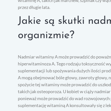
witaminę A, takich jak marchew, szpinak czy w
przez długie lata.
Jakie są skutki nad
organizmie?
Nadmiar witaminy A może prowadzić do poważn
hiperwitaminoza A. Tego rodzaju toksyczność wy
suplementacji lub spożywania dużych ilości pr
A mogą obejmować bóle głowy, zawroty głowy, 
spożycie tej witaminy może prowadzić do uszko
takich jak osteoporoza. U kobiet w ciąży nadmia
ponieważ może prowadzić do wad rozwojowych pł
suplementację witaminą A konsultowały się z lek