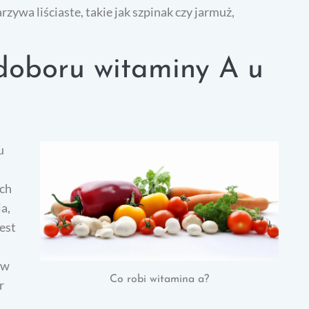
zywa liściaste, takie jak szpinak czy jarmuż,
edoboru witaminy A u
u
ych
a,
est
 w
Co robi witamina a?
r