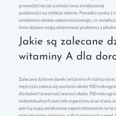
prowadzić do jej suchości oraz zwiększonej
podatności na infekcje skórne. Ponadto osoby z
osłabienia układu odpornościowego, co zwiększa
Inne objawy mogą obejmować problemy z płodnośc
Jakie są zalecane d
witaminy A dla doro
Zalecane dzienne dawki witaminy A różnią się w z
mężczyzn zaleca się spożycie około 900 mikrogr
dla kobiet ta wartość wynosi około 700 mikrogra
indywidualnych potrzeb organizmu oraz stanu zd
piersią mają zwiększone zapotrzebowanie na tę w
mikrogramów dziennie, a dla karmiących nawet 