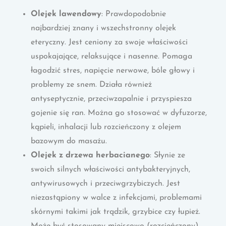
Olejek lawendowy
: Prawdopodobnie
najbardziej znany i wszechstronny olejek
eteryczny. Jest ceniony za swoje właściwości
uspokajające, relaksujące i nasenne. Pomaga
łagodzić stres, napięcie nerwowe, bóle głowy i
problemy ze snem. Działa również
antyseptycznie, przeciwzapalnie i przyspiesza
gojenie się ran. Można go stosować w dyfuzorze,
kąpieli, inhalacji lub rozcieńczony z olejem
bazowym do masażu.
Olejek z drzewa herbacianego
: Słynie ze
swoich silnych właściwości antybakteryjnych,
antywirusowych i przeciwgrzybiczych. Jest
niezastąpiony w walce z infekcjami, problemami
skórnymi takimi jak trądzik, grzybice czy łupież.
Może być stosowany miejscowo (rozcieńczony)