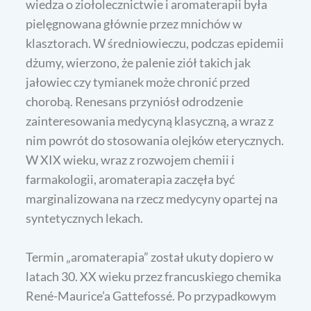
wiedza o ziołolecznictwie i aromaterapii była
pielęgnowana głównie przez mnichów w
klasztorach. W średniowieczu, podczas epidemii
dżumy, wierzono, że palenie ziół takich jak
jałowiec czy tymianek może chronić przed
chorobą. Renesans przyniósł odrodzenie
zainteresowania medycyną klasyczną, a wraz z
nim powrót do stosowania olejków eterycznych.
W XIX wieku, wraz z rozwojem chemii i
farmakologii, aromaterapia zaczęła być
marginalizowana na rzecz medycyny opartej na
syntetycznych lekach.
Termin „aromaterapia” został ukuty dopiero w
latach 30. XX wieku przez francuskiego chemika
René-Maurice’a Gattefossé. Po przypadkowym