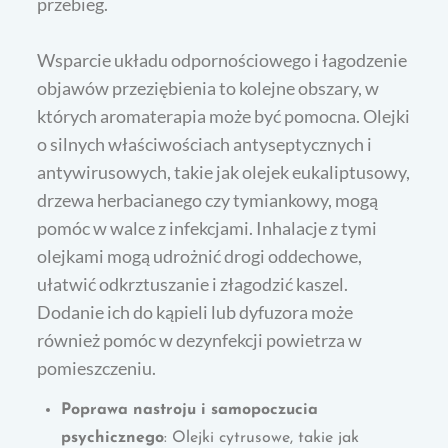
przebieg.
Wsparcie układu odpornościowego i łagodzenie
objawów przeziębienia to kolejne obszary, w
których aromaterapia może być pomocna. Olejki
o silnych właściwościach antyseptycznych i
antywirusowych, takie jak olejek eukaliptusowy,
drzewa herbacianego czy tymiankowy, mogą
pomóc w walce z infekcjami. Inhalacje z tymi
olejkami mogą udrożnić drogi oddechowe,
ułatwić odkrztuszanie i złagodzić kaszel.
Dodanie ich do kąpieli lub dyfuzora może
również pomóc w dezynfekcji powietrza w
pomieszczeniu.
Poprawa nastroju i samopoczucia
psychicznego
: Olejki cytrusowe, takie jak