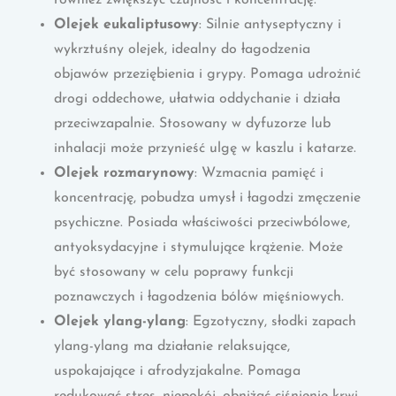
Olejek eukaliptusowy
: Silnie antyseptyczny i
wykrztuśny olejek, idealny do łagodzenia
objawów przeziębienia i grypy. Pomaga udrożnić
drogi oddechowe, ułatwia oddychanie i działa
przeciwzapalnie. Stosowany w dyfuzorze lub
inhalacji może przynieść ulgę w kaszlu i katarze.
Olejek rozmarynowy
: Wzmacnia pamięć i
koncentrację, pobudza umysł i łagodzi zmęczenie
psychiczne. Posiada właściwości przeciwbólowe,
antyoksydacyjne i stymulujące krążenie. Może
być stosowany w celu poprawy funkcji
poznawczych i łagodzenia bólów mięśniowych.
Olejek ylang-ylang
: Egzotyczny, słodki zapach
ylang-ylang ma działanie relaksujące,
uspokajające i afrodyzjakalne. Pomaga
redukować stres, niepokój, obniżać ciśnienie krwi