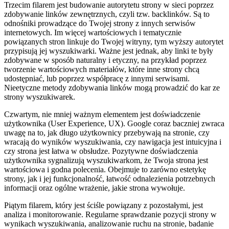
Trzecim filarem jest budowanie autorytetu strony w sieci poprzez
zdobywanie linków zewnętrznych, czyli tzw. backlinków. Są to
odnośniki prowadzące do Twojej strony z innych serwisów
internetowych. Im więcej wartościowych i tematycznie
powiązanych stron linkuje do Twojej witryny, tym wyższy autorytet
przypisują jej wyszukiwarki. Ważne jest jednak, aby linki te były
zdobywane w sposób naturalny i etyczny, na przykład poprzez
tworzenie wartościowych materiałów, które inne strony chcą
udostępniać, lub poprzez współpracę z innymi serwisami.
Nieetyczne metody zdobywania linków mogą prowadzić do kar ze
strony wyszukiwarek.
Czwartym, nie mniej ważnym elementem jest doświadczenie
użytkownika (User Experience, UX). Google coraz baczniej zwraca
uwagę na to, jak długo użytkownicy przebywają na stronie, czy
wracają do wyników wyszukiwania, czy nawigacja jest intuicyjna i
czy strona jest łatwa w obsłudze. Pozytywne doświadczenia
użytkownika sygnalizują wyszukiwarkom, że Twoja strona jest
wartościowa i godna polecenia. Obejmuje to zarówno estetykę
strony, jak i jej funkcjonalność, łatwość odnalezienia potrzebnych
informacji oraz ogólne wrażenie, jakie strona wywołuje.
Piątym filarem, który jest ściśle powiązany z pozostałymi, jest
analiza i monitorowanie. Regularne sprawdzanie pozycji strony w
wynikach wyszukiwania, analizowanie ruchu na stronie, badanie