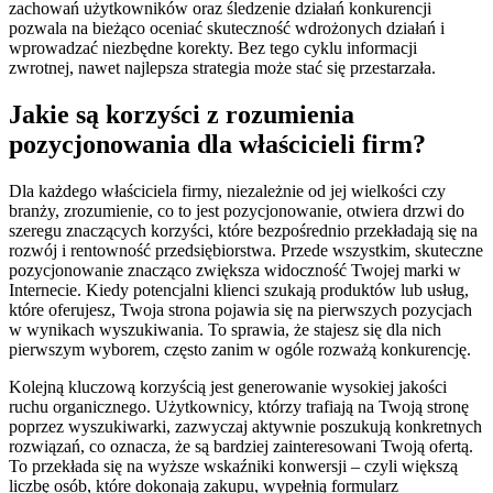
zachowań użytkowników oraz śledzenie działań konkurencji
pozwala na bieżąco oceniać skuteczność wdrożonych działań i
wprowadzać niezbędne korekty. Bez tego cyklu informacji
zwrotnej, nawet najlepsza strategia może stać się przestarzała.
Jakie są korzyści z rozumienia
pozycjonowania dla właścicieli firm?
Dla każdego właściciela firmy, niezależnie od jej wielkości czy
branży, zrozumienie, co to jest pozycjonowanie, otwiera drzwi do
szeregu znaczących korzyści, które bezpośrednio przekładają się na
rozwój i rentowność przedsiębiorstwa. Przede wszystkim, skuteczne
pozycjonowanie znacząco zwiększa widoczność Twojej marki w
Internecie. Kiedy potencjalni klienci szukają produktów lub usług,
które oferujesz, Twoja strona pojawia się na pierwszych pozycjach
w wynikach wyszukiwania. To sprawia, że stajesz się dla nich
pierwszym wyborem, często zanim w ogóle rozważą konkurencję.
Kolejną kluczową korzyścią jest generowanie wysokiej jakości
ruchu organicznego. Użytkownicy, którzy trafiają na Twoją stronę
poprzez wyszukiwarki, zazwyczaj aktywnie poszukują konkretnych
rozwiązań, co oznacza, że są bardziej zainteresowani Twoją ofertą.
To przekłada się na wyższe wskaźniki konwersji – czyli większą
liczbę osób, które dokonają zakupu, wypełnią formularz