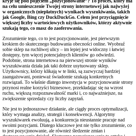
kryje się pod pojęciem „pozycjonowanie”? To proces, który ma
na celu umieszczenie Twojej strony internetowej jak najwyżej
w organicznych (niepłatnych) wynikach wyszukiwania, takich
jak Google, Bing czy DuckDuckGo. Celem jest przyciągnięcie
większej liczby wartościowych użytkowników, którzy aktywnie
szukają tego, co masz do zaoferowania.
Zrozumienie tego, co to jest pozycjonowanie, jest pierwszym
krokiem do skutecznego budowania obecności online. Wyobraź
sobie sklep na ruchliwej ulicy – im lepiej jest widoczny i łatwiej
dostępny, tym więcej potencjalnych klientów go odwiedzi.
Podobnie, strona internetowa na pierwszej stronie wyników
wyszukiwania działa jak taki dobrze usytuowany sklep.
Użytkownicy, którzy klikają w te linki, są zazwyczaj bardziej
zaangażowani, ponieważ świadomie szukają konkretnych
rozwiązań. To właśnie dlatego inwestycja w pozycjonowanie strony
przynosi realne korzyści biznesowe, przekładając się na wzrost
ruchu, większą rozpoznawalność marki i, co najważniejsze, na
zwiększenie sprzedaży czy liczby zapytań.
Nie jest to jednorazowe działanie, ale ciągły proces optymalizacji,
który wymaga analizy, strategii i konsekwencji. Algorytmy
wyszukiwarek ewoluują, a konkurencja nieustannie pracuje nad
swoimi pozycjami. Dlatego kluczowe jest nie tylko zrozumienie, co
to jest pozycjonowanie, ale również śledzenie zmian i