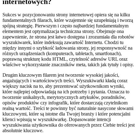
internetowych?
Sukces w pozycjonowaniu strony internetowej opiera się na kilku
fundamentalnych filarach, które wzajemnie się uzupełniają i tworzą
spójną strategię. Pierwszym i często najbardziej fundamentalnym
elementem jest optymalizacja techniczna strony. Obejmuje ona
zapewnienie, że strona jest łatwo dostępna i zrozumiała dla robotów
wyszukiwarek, które indeksują zawartość Internetu. Chodzi tu
między innymi o szybkość ładowania strony, jej responsywność na
różnych urządzeniach (komputerach, tabletach, smartfonach),
poprawną strukturę kodu HTML, czytelność adresów URL oraz
właściwe wykorzystanie znaczników meta, takich jak tytuły i opisy.
Drugim kluczowym filarem jest tworzenie wysokiej jakości,
angażujących i wartościowych treści. Wyszukiwarki kładą coraz
większy nacisk na to, aby prezentować użytkownikom wyniki,
które najlepiej odpowiadają na ich potrzeby i pytania. Oznacza to
tworzenie unikalnych, merytorycznych artykułów, poradników,
opisów produktów czy infografik, które dostarczają czytelnikom
realną wartość. Treści te powinny być naturalnie nasycone słowami
kluczowymi, które są istotne dla Twojej branży i które potencjalni
klienci wpisują w wyszukiwarkę. Dopasowanie intencji
wyszukiwania użytkownika do oferowanych przez Ciebie treści jest
absolutnie kluczowe.