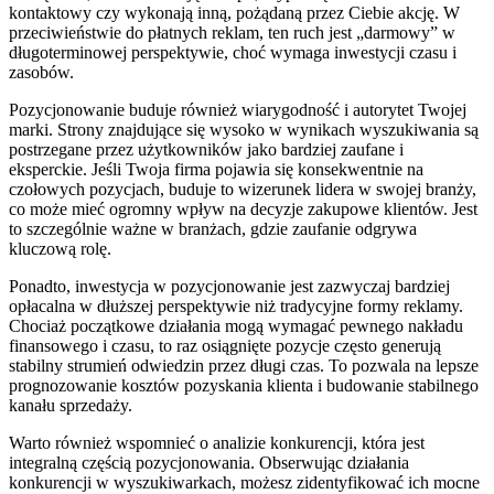
kontaktowy czy wykonają inną, pożądaną przez Ciebie akcję. W
przeciwieństwie do płatnych reklam, ten ruch jest „darmowy” w
długoterminowej perspektywie, choć wymaga inwestycji czasu i
zasobów.
Pozycjonowanie buduje również wiarygodność i autorytet Twojej
marki. Strony znajdujące się wysoko w wynikach wyszukiwania są
postrzegane przez użytkowników jako bardziej zaufane i
eksperckie. Jeśli Twoja firma pojawia się konsekwentnie na
czołowych pozycjach, buduje to wizerunek lidera w swojej branży,
co może mieć ogromny wpływ na decyzje zakupowe klientów. Jest
to szczególnie ważne w branżach, gdzie zaufanie odgrywa
kluczową rolę.
Ponadto, inwestycja w pozycjonowanie jest zazwyczaj bardziej
opłacalna w dłuższej perspektywie niż tradycyjne formy reklamy.
Chociaż początkowe działania mogą wymagać pewnego nakładu
finansowego i czasu, to raz osiągnięte pozycje często generują
stabilny strumień odwiedzin przez długi czas. To pozwala na lepsze
prognozowanie kosztów pozyskania klienta i budowanie stabilnego
kanału sprzedaży.
Warto również wspomnieć o analizie konkurencji, która jest
integralną częścią pozycjonowania. Obserwując działania
konkurencji w wyszukiwarkach, możesz zidentyfikować ich mocne