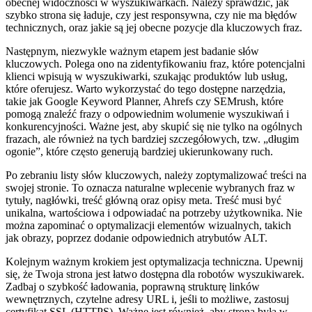
obecnej widoczności w wyszukiwarkach. Należy sprawdzić, jak
szybko strona się ładuje, czy jest responsywna, czy nie ma błędów
technicznych, oraz jakie są jej obecne pozycje dla kluczowych fraz.
Następnym, niezwykle ważnym etapem jest badanie słów
kluczowych. Polega ono na zidentyfikowaniu fraz, które potencjalni
klienci wpisują w wyszukiwarki, szukając produktów lub usług,
które oferujesz. Warto wykorzystać do tego dostępne narzędzia,
takie jak Google Keyword Planner, Ahrefs czy SEMrush, które
pomogą znaleźć frazy o odpowiednim wolumenie wyszukiwań i
konkurencyjności. Ważne jest, aby skupić się nie tylko na ogólnych
frazach, ale również na tych bardziej szczegółowych, tzw. „długim
ogonie”, które często generują bardziej ukierunkowany ruch.
Po zebraniu listy słów kluczowych, należy zoptymalizować treści na
swojej stronie. To oznacza naturalne wplecenie wybranych fraz w
tytuły, nagłówki, treść główną oraz opisy meta. Treść musi być
unikalna, wartościowa i odpowiadać na potrzeby użytkownika. Nie
można zapominać o optymalizacji elementów wizualnych, takich
jak obrazy, poprzez dodanie odpowiednich atrybutów ALT.
Kolejnym ważnym krokiem jest optymalizacja techniczna. Upewnij
się, że Twoja strona jest łatwo dostępna dla robotów wyszukiwarek.
Zadbaj o szybkość ładowania, poprawną strukturę linków
wewnętrznych, czytelne adresy URL i, jeśli to możliwe, zastosuj
certyfikat SSL (HTTPS). Ważne jest również, aby strona była w