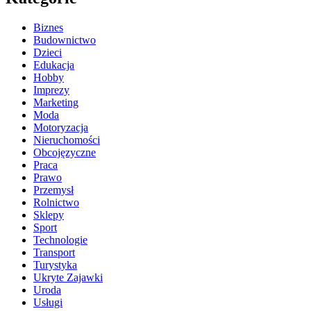
Biznes
Budownictwo
Dzieci
Edukacja
Hobby
Imprezy
Marketing
Moda
Motoryzacja
Nieruchomości
Obcojęzyczne
Praca
Prawo
Przemysł
Rolnictwo
Sklepy
Sport
Technologie
Transport
Turystyka
Ukryte Zajawki
Uroda
Usługi