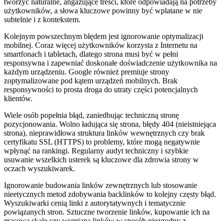
tworzyć naturalne, angażujące treści, które odpowiadają na potrzeby
użytkowników, a słowa kluczowe powinny być wplatane w nie
subtelnie i z kontekstem.
Kolejnym powszechnym błędem jest ignorowanie optymalizacji
mobilnej. Coraz więcej użytkowników korzysta z Internetu na
smartfonach i tabletach, dlatego strona musi być w pełni
responsywna i zapewniać doskonałe doświadczenie użytkownika na
każdym urządzeniu. Google również premiuje strony
zoptymalizowane pod kątem urządzeń mobilnych. Brak
responsywności to prosta droga do utraty części potencjalnych
klientów.
Wiele osób popełnia błąd, zaniedbując techniczną stronę
pozycjonowania. Wolno ładująca się strona, błędy 404 (nieistniejąca
strona), nieprawidłowa struktura linków wewnętrznych czy brak
certyfikatu SSL (HTTPS) to problemy, które mogą negatywnie
wpłynąć na rankingi. Regularny audyt techniczny i szybkie
usuwanie wszelkich usterek są kluczowe dla zdrowia strony w
oczach wyszukiwarek.
Ignorowanie budowania linków zewnętrznych lub stosowanie
nieetycznych metod zdobywania backlinków to kolejny częsty błąd.
Wyszukiwarki cenią linki z autorytatywnych i tematycznie
powiązanych stron. Sztuczne tworzenie linków, kupowanie ich na
masową skalę czy wymiana linków w sposób niezgodny z