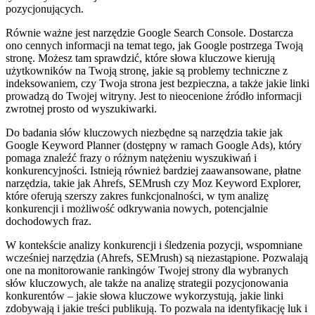
pozycjonujących.
Równie ważne jest narzędzie Google Search Console. Dostarcza
ono cennych informacji na temat tego, jak Google postrzega Twoją
stronę. Możesz tam sprawdzić, które słowa kluczowe kierują
użytkowników na Twoją stronę, jakie są problemy techniczne z
indeksowaniem, czy Twoja strona jest bezpieczna, a także jakie linki
prowadzą do Twojej witryny. Jest to nieocenione źródło informacji
zwrotnej prosto od wyszukiwarki.
Do badania słów kluczowych niezbędne są narzędzia takie jak
Google Keyword Planner (dostępny w ramach Google Ads), który
pomaga znaleźć frazy o różnym natężeniu wyszukiwań i
konkurencyjności. Istnieją również bardziej zaawansowane, płatne
narzędzia, takie jak Ahrefs, SEMrush czy Moz Keyword Explorer,
które oferują szerszy zakres funkcjonalności, w tym analizę
konkurencji i możliwość odkrywania nowych, potencjalnie
dochodowych fraz.
W kontekście analizy konkurencji i śledzenia pozycji, wspomniane
wcześniej narzędzia (Ahrefs, SEMrush) są niezastąpione. Pozwalają
one na monitorowanie rankingów Twojej strony dla wybranych
słów kluczowych, ale także na analizę strategii pozycjonowania
konkurentów – jakie słowa kluczowe wykorzystują, jakie linki
zdobywają i jakie treści publikują. To pozwala na identyfikację luk i