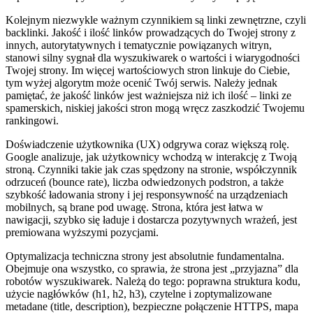
Kolejnym niezwykle ważnym czynnikiem są linki zewnętrzne, czyli
backlinki. Jakość i ilość linków prowadzących do Twojej strony z
innych, autorytatywnych i tematycznie powiązanych witryn,
stanowi silny sygnał dla wyszukiwarek o wartości i wiarygodności
Twojej strony. Im więcej wartościowych stron linkuje do Ciebie,
tym wyżej algorytm może ocenić Twój serwis. Należy jednak
pamiętać, że jakość linków jest ważniejsza niż ich ilość – linki ze
spamerskich, niskiej jakości stron mogą wręcz zaszkodzić Twojemu
rankingowi.
Doświadczenie użytkownika (UX) odgrywa coraz większą rolę.
Google analizuje, jak użytkownicy wchodzą w interakcję z Twoją
stroną. Czynniki takie jak czas spędzony na stronie, współczynnik
odrzuceń (bounce rate), liczba odwiedzonych podstron, a także
szybkość ładowania strony i jej responsywność na urządzeniach
mobilnych, są brane pod uwagę. Strona, która jest łatwa w
nawigacji, szybko się ładuje i dostarcza pozytywnych wrażeń, jest
premiowana wyższymi pozycjami.
Optymalizacja techniczna strony jest absolutnie fundamentalna.
Obejmuje ona wszystko, co sprawia, że strona jest „przyjazna” dla
robotów wyszukiwarek. Należą do tego: poprawna struktura kodu,
użycie nagłówków (h1, h2, h3), czytelne i zoptymalizowane
metadane (title, description), bezpieczne połączenie HTTPS, mapa