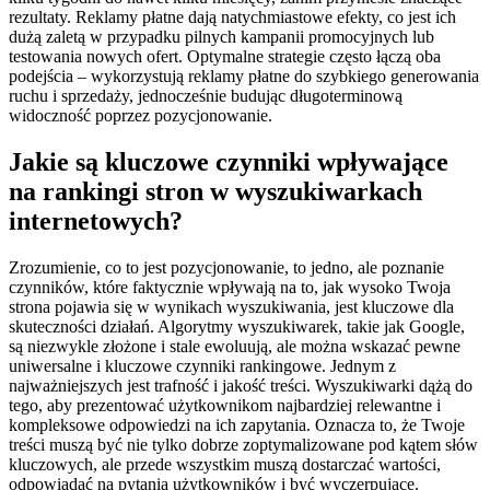
rezultaty. Reklamy płatne dają natychmiastowe efekty, co jest ich
dużą zaletą w przypadku pilnych kampanii promocyjnych lub
testowania nowych ofert. Optymalne strategie często łączą oba
podejścia – wykorzystują reklamy płatne do szybkiego generowania
ruchu i sprzedaży, jednocześnie budując długoterminową
widoczność poprzez pozycjonowanie.
Jakie są kluczowe czynniki wpływające
na rankingi stron w wyszukiwarkach
internetowych?
Zrozumienie, co to jest pozycjonowanie, to jedno, ale poznanie
czynników, które faktycznie wpływają na to, jak wysoko Twoja
strona pojawia się w wynikach wyszukiwania, jest kluczowe dla
skuteczności działań. Algorytmy wyszukiwarek, takie jak Google,
są niezwykle złożone i stale ewoluują, ale można wskazać pewne
uniwersalne i kluczowe czynniki rankingowe. Jednym z
najważniejszych jest trafność i jakość treści. Wyszukiwarki dążą do
tego, aby prezentować użytkownikom najbardziej relewantne i
kompleksowe odpowiedzi na ich zapytania. Oznacza to, że Twoje
treści muszą być nie tylko dobrze zoptymalizowane pod kątem słów
kluczowych, ale przede wszystkim muszą dostarczać wartości,
odpowiadać na pytania użytkowników i być wyczerpujące.