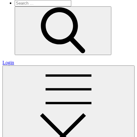
Search
for:
Search
Login