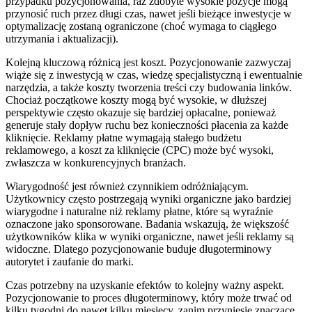
przypadku pozycjonowania, raz zdobyte wysokie pozycje mogą
przynosić ruch przez długi czas, nawet jeśli bieżące inwestycje w
optymalizację zostaną ograniczone (choć wymaga to ciągłego
utrzymania i aktualizacji).
Kolejną kluczową różnicą jest koszt. Pozycjonowanie zazwyczaj
wiąże się z inwestycją w czas, wiedzę specjalistyczną i ewentualnie
narzędzia, a także koszty tworzenia treści czy budowania linków.
Chociaż początkowe koszty mogą być wysokie, w dłuższej
perspektywie często okazuje się bardziej opłacalne, ponieważ
generuje stały dopływ ruchu bez konieczności płacenia za każde
kliknięcie. Reklamy płatne wymagają stałego budżetu
reklamowego, a koszt za kliknięcie (CPC) może być wysoki,
zwłaszcza w konkurencyjnych branżach.
Wiarygodność jest również czynnikiem odróżniającym.
Użytkownicy często postrzegają wyniki organiczne jako bardziej
wiarygodne i naturalne niż reklamy płatne, które są wyraźnie
oznaczone jako sponsorowane. Badania wskazują, że większość
użytkowników klika w wyniki organiczne, nawet jeśli reklamy są
widoczne. Dlatego pozycjonowanie buduje długoterminowy
autorytet i zaufanie do marki.
Czas potrzebny na uzyskanie efektów to kolejny ważny aspekt.
Pozycjonowanie to proces długoterminowy, który może trwać od
kilku tygodni do nawet kilku miesięcy, zanim przyniesie znaczące