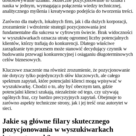
dostosowywanie działań. Skuteczne pozycjonowanie to sztuka i
nauka w jednym, wymagająca połączenia wiedzy technicznej,
analitycznego myślenia i kreatywnego podejścia do tworzenia treści.
Zarówno dla małych, lokalnych firm, jak i dla dużych korporacji,
zrozumienie i wdrożenie strategii pozycjonowania jest
fundamentalne dla sukcesu w cyfrowym świecie. Brak widoczności
w wyszukiwarkach oznacza utratę ogromnej liczby potencjalnych
klientów, którzy trafiają do konkurencji. Dlatego właściwe
zarządzanie tym procesem może stanowić decydujący czynnik w
budowaniu przewagi konkurencyjnej i osiąganiu długoterminowych
celów biznesowych.
Kluczowe znaczenie ma również zrozumienie, że pozycjonowanie
nie dotyczy tylko pojedynczych słów kluczowych, ale całego
spektrum zapytań, które potencjalni klienci mogą wpisywać w
wyszukiwarkę. Chodzi o to, aby być obecnym tam, gdzie
potencjalni klienci szukają, niezależnie od tego, czy używają
ogólnych fraz, czy bardzo precyzyjnych zapytań. Obejmuje to
zarówno aspekty techniczne strony, jak i jej treść oraz autorytet w
sieci.
Jakie są główne filary skutecznego
pozycjonowania w wyszukiwarkach