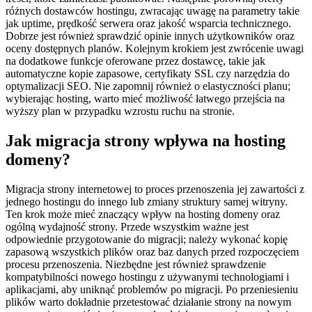
różnych dostawców hostingu, zwracając uwagę na parametry takie
jak uptime, prędkość serwera oraz jakość wsparcia technicznego.
Dobrze jest również sprawdzić opinie innych użytkowników oraz
oceny dostępnych planów. Kolejnym krokiem jest zwrócenie uwagi
na dodatkowe funkcje oferowane przez dostawcę, takie jak
automatyczne kopie zapasowe, certyfikaty SSL czy narzędzia do
optymalizacji SEO. Nie zapomnij również o elastyczności planu;
wybierając hosting, warto mieć możliwość łatwego przejścia na
wyższy plan w przypadku wzrostu ruchu na stronie.
Jak migracja strony wpływa na hosting
domeny?
Migracja strony internetowej to proces przenoszenia jej zawartości z
jednego hostingu do innego lub zmiany struktury samej witryny.
Ten krok może mieć znaczący wpływ na hosting domeny oraz
ogólną wydajność strony. Przede wszystkim ważne jest
odpowiednie przygotowanie do migracji; należy wykonać kopię
zapasową wszystkich plików oraz baz danych przed rozpoczęciem
procesu przenoszenia. Niezbędne jest również sprawdzenie
kompatybilności nowego hostingu z używanymi technologiami i
aplikacjami, aby uniknąć problemów po migracji. Po przeniesieniu
plików warto dokładnie przetestować działanie strony na nowym