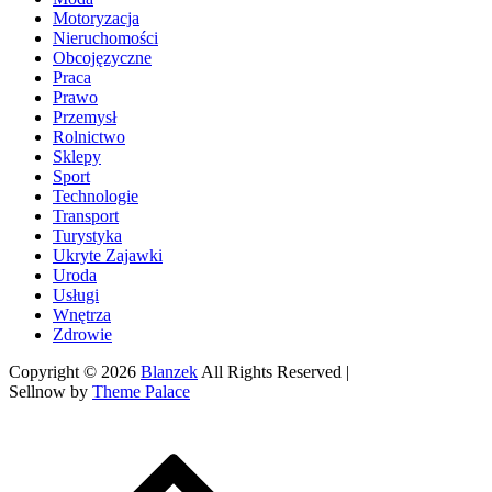
Motoryzacja
Nieruchomości
Obcojęzyczne
Praca
Prawo
Przemysł
Rolnictwo
Sklepy
Sport
Technologie
Transport
Turystyka
Ukryte Zajawki
Uroda
Usługi
Wnętrza
Zdrowie
Copyright © 2026
Blanzek
All Rights Reserved |
Sellnow by
Theme Palace