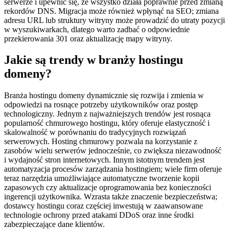
serwerze i upewnić się, że wszystko działa poprawnie przed zmianą
rekordów DNS. Migracja może również wpłynąć na SEO; zmiana
adresu URL lub struktury witryny może prowadzić do utraty pozycji
w wyszukiwarkach, dlatego warto zadbać o odpowiednie
przekierowania 301 oraz aktualizację mapy witryny.
Jakie są trendy w branży hostingu
domeny?
Branża hostingu domeny dynamicznie się rozwija i zmienia w
odpowiedzi na rosnące potrzeby użytkowników oraz postęp
technologiczny. Jednym z najważniejszych trendów jest rosnąca
popularność chmurowego hostingu, który oferuje elastyczność i
skalowalność w porównaniu do tradycyjnych rozwiązań
serwerowych. Hosting chmurowy pozwala na korzystanie z
zasobów wielu serwerów jednocześnie, co zwiększa niezawodność
i wydajność stron internetowych. Innym istotnym trendem jest
automatyzacja procesów zarządzania hostingiem; wiele firm oferuje
teraz narzędzia umożliwiające automatyczne tworzenie kopii
zapasowych czy aktualizacje oprogramowania bez konieczności
ingerencji użytkownika. Wzrasta także znaczenie bezpieczeństwa;
dostawcy hostingu coraz częściej inwestują w zaawansowane
technologie ochrony przed atakami DDoS oraz inne środki
zabezpieczające dane klientów.