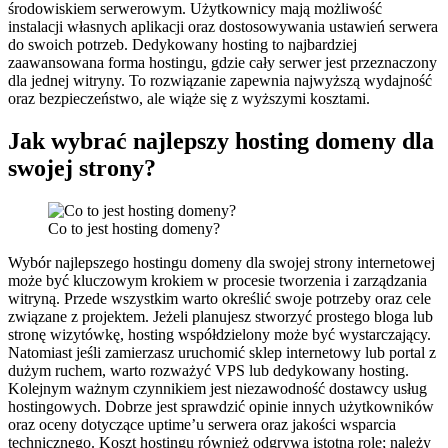
środowiskiem serwerowym. Użytkownicy mają możliwość
instalacji własnych aplikacji oraz dostosowywania ustawień serwera
do swoich potrzeb. Dedykowany hosting to najbardziej
zaawansowana forma hostingu, gdzie cały serwer jest przeznaczony
dla jednej witryny. To rozwiązanie zapewnia najwyższą wydajność
oraz bezpieczeństwo, ale wiąże się z wyższymi kosztami.
Jak wybrać najlepszy hosting domeny dla
swojej strony?
Co to jest hosting domeny?
Wybór najlepszego hostingu domeny dla swojej strony internetowej
może być kluczowym krokiem w procesie tworzenia i zarządzania
witryną. Przede wszystkim warto określić swoje potrzeby oraz cele
związane z projektem. Jeżeli planujesz stworzyć prostego bloga lub
stronę wizytówkę, hosting współdzielony może być wystarczający.
Natomiast jeśli zamierzasz uruchomić sklep internetowy lub portal z
dużym ruchem, warto rozważyć VPS lub dedykowany hosting.
Kolejnym ważnym czynnikiem jest niezawodność dostawcy usług
hostingowych. Dobrze jest sprawdzić opinie innych użytkowników
oraz oceny dotyczące uptime’u serwera oraz jakości wsparcia
technicznego. Koszt hostingu również odgrywa istotną rolę; należy