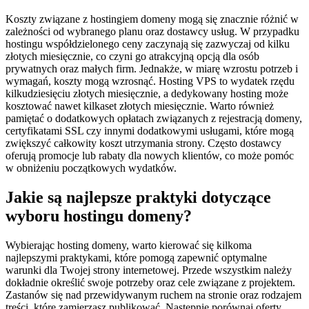
Koszty związane z hostingiem domeny mogą się znacznie różnić w
zależności od wybranego planu oraz dostawcy usług. W przypadku
hostingu współdzielonego ceny zaczynają się zazwyczaj od kilku
złotych miesięcznie, co czyni go atrakcyjną opcją dla osób
prywatnych oraz małych firm. Jednakże, w miarę wzrostu potrzeb i
wymagań, koszty mogą wzrosnąć. Hosting VPS to wydatek rzędu
kilkudziesięciu złotych miesięcznie, a dedykowany hosting może
kosztować nawet kilkaset złotych miesięcznie. Warto również
pamiętać o dodatkowych opłatach związanych z rejestracją domeny,
certyfikatami SSL czy innymi dodatkowymi usługami, które mogą
zwiększyć całkowity koszt utrzymania strony. Często dostawcy
oferują promocje lub rabaty dla nowych klientów, co może pomóc
w obniżeniu początkowych wydatków.
Jakie są najlepsze praktyki dotyczące
wyboru hostingu domeny?
Wybierając hosting domeny, warto kierować się kilkoma
najlepszymi praktykami, które pomogą zapewnić optymalne
warunki dla Twojej strony internetowej. Przede wszystkim należy
dokładnie określić swoje potrzeby oraz cele związane z projektem.
Zastanów się nad przewidywanym ruchem na stronie oraz rodzajem
treści, które zamierzasz publikować. Następnie porównaj oferty