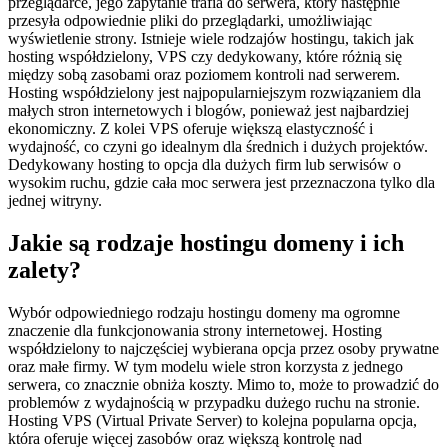
przeglądarce, jego zapytanie trafia do serwera, który następnie
przesyła odpowiednie pliki do przeglądarki, umożliwiając
wyświetlenie strony. Istnieje wiele rodzajów hostingu, takich jak
hosting współdzielony, VPS czy dedykowany, które różnią się
między sobą zasobami oraz poziomem kontroli nad serwerem.
Hosting współdzielony jest najpopularniejszym rozwiązaniem dla
małych stron internetowych i blogów, ponieważ jest najbardziej
ekonomiczny. Z kolei VPS oferuje większą elastyczność i
wydajność, co czyni go idealnym dla średnich i dużych projektów.
Dedykowany hosting to opcja dla dużych firm lub serwisów o
wysokim ruchu, gdzie cała moc serwera jest przeznaczona tylko dla
jednej witryny.
Jakie są rodzaje hostingu domeny i ich
zalety?
Wybór odpowiedniego rodzaju hostingu domeny ma ogromne
znaczenie dla funkcjonowania strony internetowej. Hosting
współdzielony to najczęściej wybierana opcja przez osoby prywatne
oraz małe firmy. W tym modelu wiele stron korzysta z jednego
serwera, co znacznie obniża koszty. Mimo to, może to prowadzić do
problemów z wydajnością w przypadku dużego ruchu na stronie.
Hosting VPS (Virtual Private Server) to kolejna popularna opcja,
która oferuje więcej zasobów oraz większą kontrolę nad