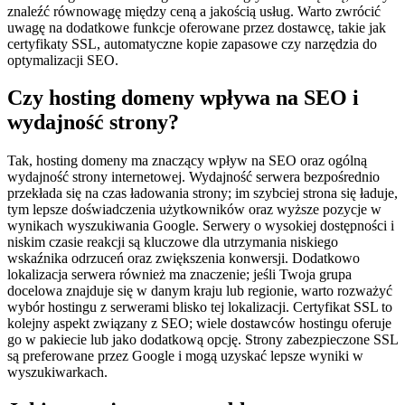
znaleźć równowagę między ceną a jakością usług. Warto zwrócić
uwagę na dodatkowe funkcje oferowane przez dostawcę, takie jak
certyfikaty SSL, automatyczne kopie zapasowe czy narzędzia do
optymalizacji SEO.
Czy hosting domeny wpływa na SEO i
wydajność strony?
Tak, hosting domeny ma znaczący wpływ na SEO oraz ogólną
wydajność strony internetowej. Wydajność serwera bezpośrednio
przekłada się na czas ładowania strony; im szybciej strona się ładuje,
tym lepsze doświadczenia użytkowników oraz wyższe pozycje w
wynikach wyszukiwania Google. Serwery o wysokiej dostępności i
niskim czasie reakcji są kluczowe dla utrzymania niskiego
wskaźnika odrzuceń oraz zwiększenia konwersji. Dodatkowo
lokalizacja serwera również ma znaczenie; jeśli Twoja grupa
docelowa znajduje się w danym kraju lub regionie, warto rozważyć
wybór hostingu z serwerami blisko tej lokalizacji. Certyfikat SSL to
kolejny aspekt związany z SEO; wiele dostawców hostingu oferuje
go w pakiecie lub jako dodatkową opcję. Strony zabezpieczone SSL
są preferowane przez Google i mogą uzyskać lepsze wyniki w
wyszukiwarkach.