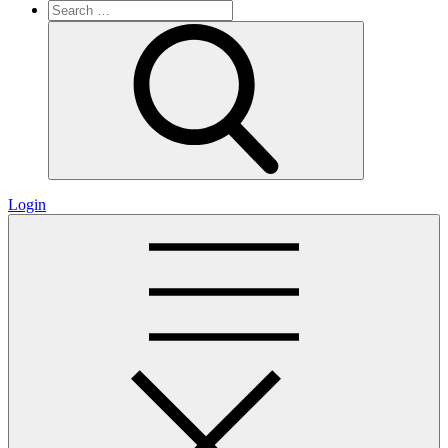
Search
for:
Search
Login