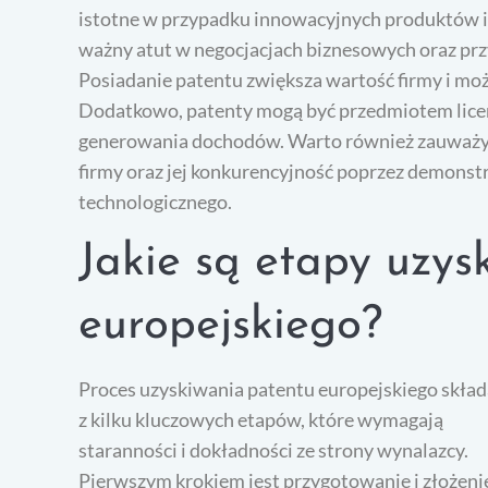
istotne w przypadku innowacyjnych produktów i 
ważny atut w negocjacjach biznesowych oraz pr
Posiadanie patentu zwiększa wartość firmy i może 
Dodatkowo, patenty mogą być przedmiotem licen
generowania dochodów. Warto również zauważyć,
firmy oraz jej konkurencyjność poprzez demonst
technologicznego.
Jakie są etapy uzys
europejskiego?
Proces uzyskiwania patentu europejskiego skład
z kilku kluczowych etapów, które wymagają
staranności i dokładności ze strony wynalazcy.
Pierwszym krokiem jest przygotowanie i złożeni