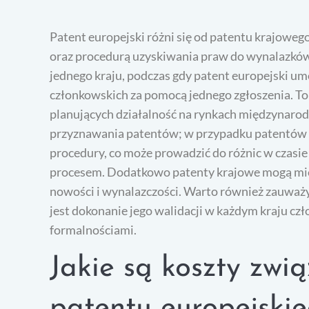
Patent europejski różni się od patentu krajowe
oraz procedurą uzyskiwania praw do wynalazków.
jednego kraju, podczas gdy patent europejski um
członkowskich za pomocą jednego zgłoszenia. To
planujących działalność na rynkach międzynarodo
przyznawania patentów; w przypadku patentów k
procedury, co może prowadzić do różnic w czasie
procesem. Dodatkowo patenty krajowe mogą mie
nowości i wynalazczości. Warto również zauważy
jest dokonanie jego walidacji w każdym kraju cz
formalnościami.
Jakie są koszty zwi
patentu europejski