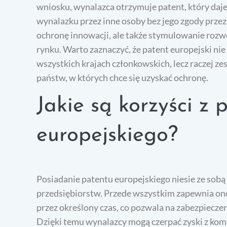
wniosku, wynalazca otrzymuje patent, który da
wynalazku przez inne osoby bez jego zgody przez o
ochronę innowacji, ale także stymulowanie rozw
rynku. Warto zaznaczyć, że patent europejski n
wszystkich krajach członkowskich, lecz raczej z
państw, w których chce się uzyskać ochronę.
Jakie są korzyści z
europejskiego?
Posiadanie patentu europejskiego niesie ze sobą
przedsiębiorstw. Przede wszystkim zapewnia on
przez określony czas, co pozwala na zabezpiecze
Dzięki temu wynalazcy mogą czerpać zyski z kome