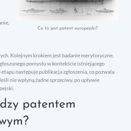
nie,
Co to jest patent europejski?
ch. Kolejnym krokiem jest badanie merytoryczne,
zgłoszonego pomysłu w kontekście istniejącego
etapu następuje publikacja zgłoszenia, co pozwala
eśli nie wpłyną żadne sprzeciwy, po upływie
ejski.
iędzy patentem
owym?