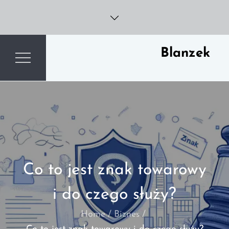
Skip
to
content
Blanzek
Co to jest znak towarowy
i do czego służy?
Home
Biznes