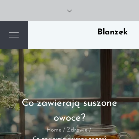
Skip
to
content
Blanzek
Co zawierają suszone
owoce?
Home
Zdrowie