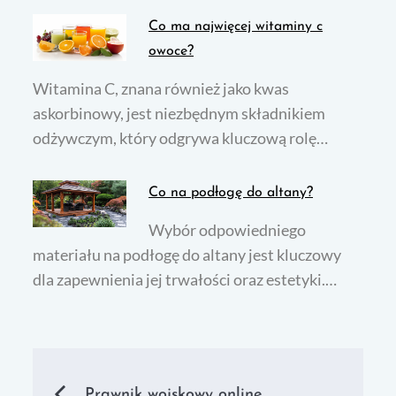
Co ma najwięcej witaminy c
owoce?
Witamina C, znana również jako kwas
askorbinowy, jest niezbędnym składnikiem
odżywczym, który odgrywa kluczową rolę…
Co na podłogę do altany?
Wybór odpowiedniego
materiału na podłogę do altany jest kluczowy
dla zapewnienia jej trwałości oraz estetyki.…
Nawigacja
Prawnik wojskowy online