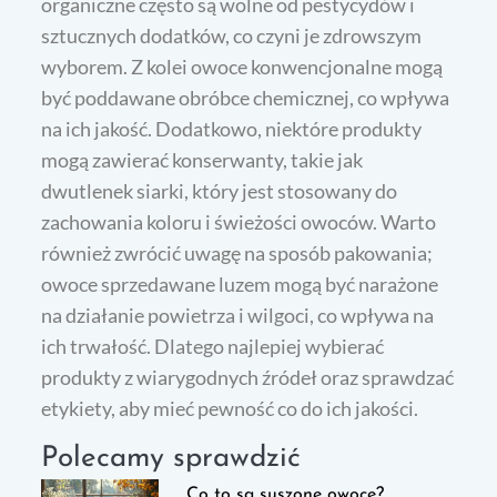
organiczne często są wolne od pestycydów i
sztucznych dodatków, co czyni je zdrowszym
wyborem. Z kolei owoce konwencjonalne mogą
być poddawane obróbce chemicznej, co wpływa
na ich jakość. Dodatkowo, niektóre produkty
mogą zawierać konserwanty, takie jak
dwutlenek siarki, który jest stosowany do
zachowania koloru i świeżości owoców. Warto
również zwrócić uwagę na sposób pakowania;
owoce sprzedawane luzem mogą być narażone
na działanie powietrza i wilgoci, co wpływa na
ich trwałość. Dlatego najlepiej wybierać
produkty z wiarygodnych źródeł oraz sprawdzać
etykiety, aby mieć pewność co do ich jakości.
Polecamy sprawdzić
Co to są suszone owoce?