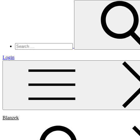
Search
for:
Login
Blanzek