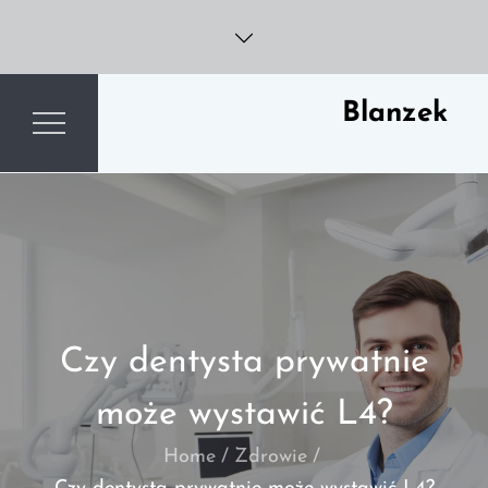
Skip
to
content
Blanzek
Czy dentysta prywatnie
może wystawić L4?
Home
Zdrowie