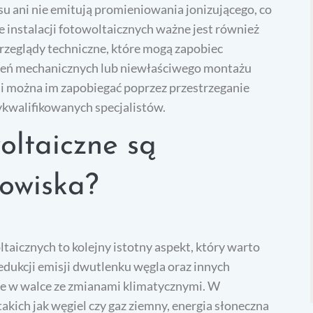
su ani nie emitują promieniowania jonizującego, co
e instalacji fotowoltaicznych ważne jest również
rzeglądy techniczne, które mogą zapobiec
eń mechanicznych lub niewłaściwego montażu
 i można im zapobiegać poprzez przestrzeganie
ykwalifikowanych specjalistów.
oltaiczne są
dowiska?
aicznych to kolejny istotny aspekt, który warto
edukcji emisji dwutlenku węgla oraz innych
ie w walce ze zmianami klimatycznymi. W
takich jak węgiel czy gaz ziemny, energia słoneczna