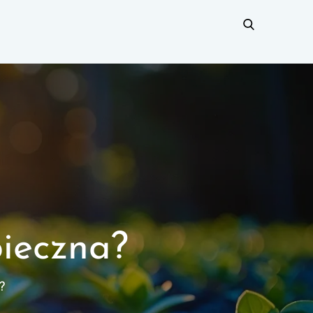
pieczna?
?