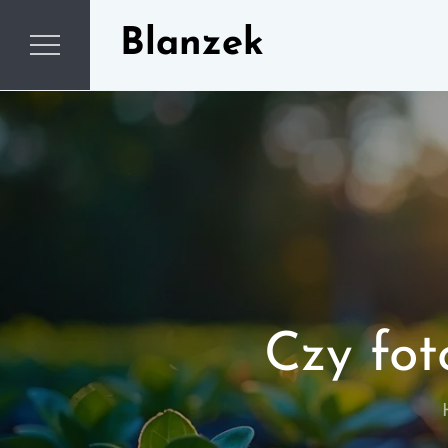
Skip
Blanzek
to
content
Czy fot