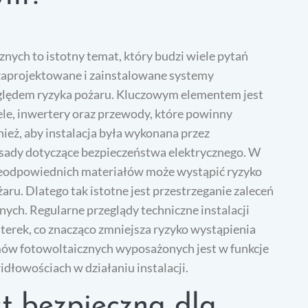
nych to istotny temat, który budzi wiele pytań
zaprojektowane i zainstalowane systemy
zględem ryzyka pożaru. Kluczowym elementem jest
le, inwertery oraz przewody, które powinny
ież, aby instalacja była wykonana przez
asady dotyczące bezpieczeństwa elektrycznego. W
ieodpowiednich materiałów może wystąpić ryzyko
ru. Dlatego tak istotne jest przestrzeganie zaleceń
ch. Regularne przeglądy techniczne instalacji
erek, co znacząco zmniejsza ryzyko wystąpienia
ów fotowoltaicznych wyposażonych jest w funkcje
dłowościach w działaniu instalacji.
st bezpieczna dla