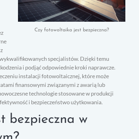
Czy fotowoltaika jest bezpieczna?
ez
rne
az
wykwalifikowanych specjalistów. Dzięki temu
kodzenia i podjąć odpowiednie kroki naprawcze.
zeniu instalacji fotowoltaicznej, które może
ratami finansowymi związanymi z awarią lub
 nowoczesne technologie stosowane w produkcji
 efektywność i bezpieczeństwo użytkowania.
st bezpieczna w
ym?