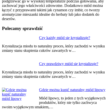
podgrzewać go w wysokiej temperaturze podczas gotowania, aby
zachować jego właściwości zdrowotne. Dodatkowo miód można
łączyć z przyprawami takimi jak cynamon czy imbir, co tworzy
aromatyczne mieszanki idealne do herbaty lub jako dodatek do
deserów.
Polecamy sprawdzić
Nawigacja
Czy każdy miód się krystalizuje?
wpisu
Krystalizacja miodu to naturalny proces, który zachodzi w wyniku
zmiany stanu skupienia cukrów zawartych w…
Czy prawdziwy miód się krystalizuje?
Krystalizacja miodu to naturalny proces, który zachodzi w wyniku
zmiany stanu skupienia cukrów zawartych w…
Gdzie można kupić naturalny miód lipowy
Miód lipowy, to jeden z tych wyjątkowych
produktów, który nie tylko zachwyca
swoim wyjątkowym smakiem,…