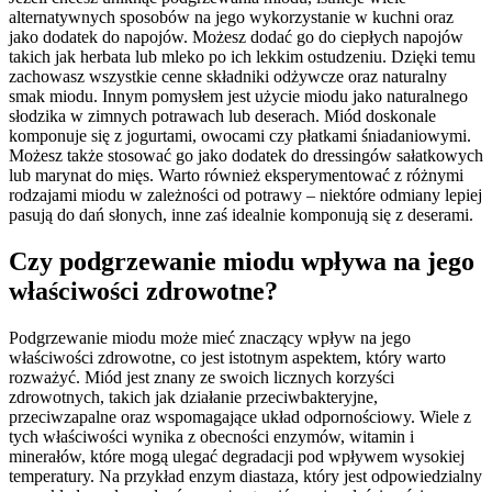
alternatywnych sposobów na jego wykorzystanie w kuchni oraz
jako dodatek do napojów. Możesz dodać go do ciepłych napojów
takich jak herbata lub mleko po ich lekkim ostudzeniu. Dzięki temu
zachowasz wszystkie cenne składniki odżywcze oraz naturalny
smak miodu. Innym pomysłem jest użycie miodu jako naturalnego
słodzika w zimnych potrawach lub deserach. Miód doskonale
komponuje się z jogurtami, owocami czy płatkami śniadaniowymi.
Możesz także stosować go jako dodatek do dressingów sałatkowych
lub marynat do mięs. Warto również eksperymentować z różnymi
rodzajami miodu w zależności od potrawy – niektóre odmiany lepiej
pasują do dań słonych, inne zaś idealnie komponują się z deserami.
Czy podgrzewanie miodu wpływa na jego
właściwości zdrowotne?
Podgrzewanie miodu może mieć znaczący wpływ na jego
właściwości zdrowotne, co jest istotnym aspektem, który warto
rozważyć. Miód jest znany ze swoich licznych korzyści
zdrowotnych, takich jak działanie przeciwbakteryjne,
przeciwzapalne oraz wspomagające układ odpornościowy. Wiele z
tych właściwości wynika z obecności enzymów, witamin i
minerałów, które mogą ulegać degradacji pod wpływem wysokiej
temperatury. Na przykład enzym diastaza, który jest odpowiedzialny