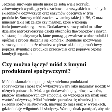
Jedzenie surowego miodu niesie ze sobą wiele korzyści
zdrowotnych wynikających z zachowania wszystkich naturalnych
składników odżywczych oraz enzymów obecnych w tym
produkcie. Surowy miód zawiera witaminy takie jak B6, C oraz
minerały takie jak żelazo czy magnez, które wspierają
funkcjonowanie organizmu. Dodatkowo surowy miód ma silne
działanie antyoksydacyjne dzięki obecności flawonoidów i innych
substancji bioaktywnych, które pomagają zwalczać wolne rodniki i
opóźniają proces starzenia się komórek. Regularne spożywanie
surowego miodu może również wspierać układ odpornościowy
poprzez stymulację produkcji przeciwciał oraz poprawę ogólnej
kondycji organizmu.
Czy można łączyć miód z innymi
produktami spożywczymi?
Miód doskonale komponuje się z wieloma produktami
spożywczymi i może być wykorzystywany jako naturalny słodzik w
różnych potrawach. Można go dodawać do jogurtów, owoców,
płatków śniadaniowych czy smoothie, co wzbogaca ich smak oraz
wartość odżywczą. Miód świetnie sprawdza się również jako
składnik sosów sałatkowych, marynat do mięs oraz w wypiekach,
gdzie dodaje wilgotności i słodyczy. Warto jednak pamiętać, aby nie