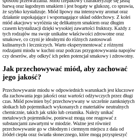
sposobu przetwarzania. Miód rzepakowy charakteryzuje się jasną
barwą oraz łagodnym smakiem i jest bogaty w glukozę, co sprawia,
że szybko krystalizuje. Miód lipowy ma intensywny aromat oraz
działanie uspokajające i wspomagające układ oddechowy. Z kolei
miód akacjowy wyróżnia się delikatnym smakiem oraz długim
czasem krystalizacji dzięki wysokiej zawartości fruktozy. Każdy z
tych rodzajów ma swoje unikalne właściwości zdrowotne oraz
smakowe, co czyni je idealnymi do różnych zastosowań
kulinarnych i leczniczych. Warto eksperymentować z różnymi
rodzajami miodu w kuchni oraz podczas przygotowywania napojów
czy deserów, aby odkryć ich pełen potencjał smakowy i zdrowotny.
Jak przechowywać miód, aby zachować
jego jakość?
Przechowywanie miodu w odpowiednich warunkach jest kluczowe
dla zachowania jego jakości oraz wartości odżywczych przez długi
czas. Miód powinien być przechowywany w szczelnie zamkniętych
słoikach lub pojemnikach wykonanych z materiałów neutralnych
chemicznie, takich jak szkło lub ceramika. Należy unikać
metalowych pojemników, ponieważ mogą one reagować z
substancjami zawartymi w miodzie. Ważne jest również
przechowywanie go w chłodnym i ciemnym miejscu z dala od
źródeł ciepła oraz światła słonecznego, które mogą przyspieszyć