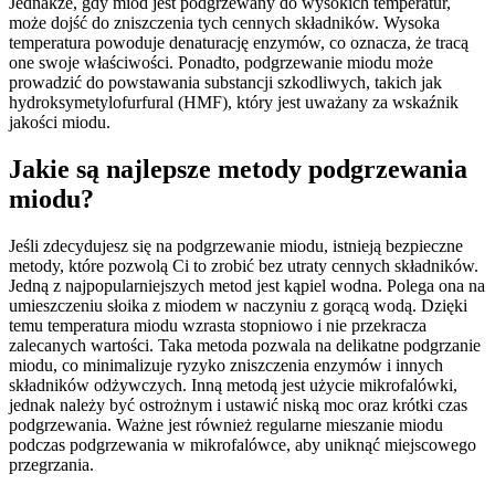
Jednakże, gdy miód jest podgrzewany do wysokich temperatur,
może dojść do zniszczenia tych cennych składników. Wysoka
temperatura powoduje denaturację enzymów, co oznacza, że tracą
one swoje właściwości. Ponadto, podgrzewanie miodu może
prowadzić do powstawania substancji szkodliwych, takich jak
hydroksymetylofurfural (HMF), który jest uważany za wskaźnik
jakości miodu.
Jakie są najlepsze metody podgrzewania
miodu?
Jeśli zdecydujesz się na podgrzewanie miodu, istnieją bezpieczne
metody, które pozwolą Ci to zrobić bez utraty cennych składników.
Jedną z najpopularniejszych metod jest kąpiel wodna. Polega ona na
umieszczeniu słoika z miodem w naczyniu z gorącą wodą. Dzięki
temu temperatura miodu wzrasta stopniowo i nie przekracza
zalecanych wartości. Taka metoda pozwala na delikatne podgrzanie
miodu, co minimalizuje ryzyko zniszczenia enzymów i innych
składników odżywczych. Inną metodą jest użycie mikrofalówki,
jednak należy być ostrożnym i ustawić niską moc oraz krótki czas
podgrzewania. Ważne jest również regularne mieszanie miodu
podczas podgrzewania w mikrofalówce, aby uniknąć miejscowego
przegrzania.