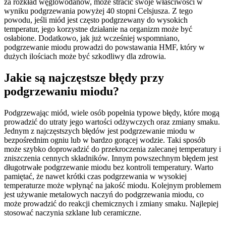
za rozkład węglowodanów, może stracić swoje właściwości w
wyniku podgrzewania powyżej 40 stopni Celsjusza. Z tego
powodu, jeśli miód jest często podgrzewany do wysokich
temperatur, jego korzystne działanie na organizm może być
osłabione. Dodatkowo, jak już wcześniej wspomniano,
podgrzewanie miodu prowadzi do powstawania HMF, który w
dużych ilościach może być szkodliwy dla zdrowia.
Jakie są najczęstsze błędy przy
podgrzewaniu miodu?
Podgrzewając miód, wiele osób popełnia typowe błędy, które mogą
prowadzić do utraty jego wartości odżywczych oraz zmiany smaku.
Jednym z najczęstszych błędów jest podgrzewanie miodu w
bezpośrednim ogniu lub w bardzo gorącej wodzie. Taki sposób
może szybko doprowadzić do przekroczenia zalecanej temperatury i
zniszczenia cennych składników. Innym powszechnym błędem jest
długotrwałe podgrzewanie miodu bez kontroli temperatury. Warto
pamiętać, że nawet krótki czas podgrzewania w wysokiej
temperaturze może wpłynąć na jakość miodu. Kolejnym problemem
jest używanie metalowych naczyń do podgrzewania miodu, co
może prowadzić do reakcji chemicznych i zmiany smaku. Najlepiej
stosować naczynia szklane lub ceramiczne.