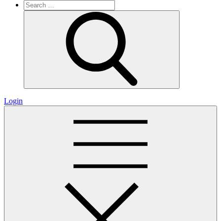
Search
for:
Search
Login