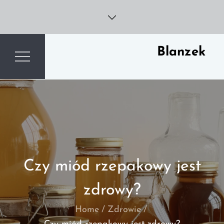
Skip
to
content
Blanzek
Czy miód rzepakowy jest
zdrowy?
Home
Zdrowie