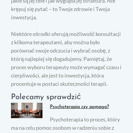
jakie są jej cele i jak wygląda jej struktura. Nie
krępuj się pytać – to Twoje zdrowie i Twoja
inwestycja.
Niektóre ośrodki oferują możliwość konsultacji
z kilkoma terapeutami, aby można było
porównać swoje odczucia i wybrać osobę, z
którą najlepiej się dogadujemy. Pamiętaj, że
proces wyboru terapeuty może wymagać czasu i
cierpliwości, ale jest to inwestycja, która
procentuje w postaci skuteczności terapii.
Polecamy sprawdzić
Psychoterapia czy pomaga?
Psychoterapia to proces, który
ma na celu pomoc osobom w radzeniu sobie z