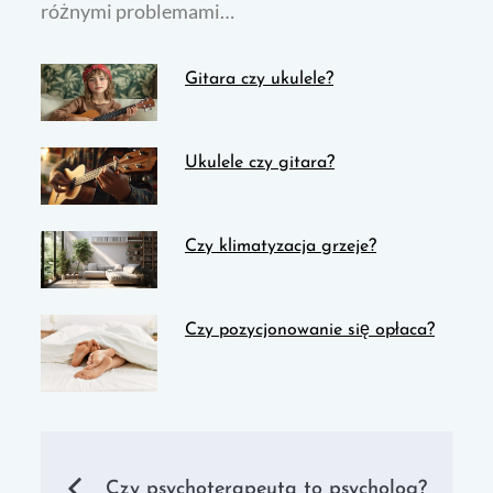
różnymi problemami…
Gitara czy ukulele?
Ukulele czy gitara?
Czy klimatyzacja grzeje?
Czy pozycjonowanie się opłaca?
Nawigacja
Czy psychoterapeuta to psycholog?