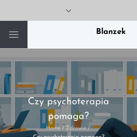
Skip
to
content
Blanzek
Czy psychoterapia
pomaga?
Home
Zdrowie