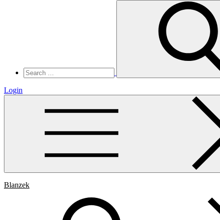
Search
for:
Login
Blanzek