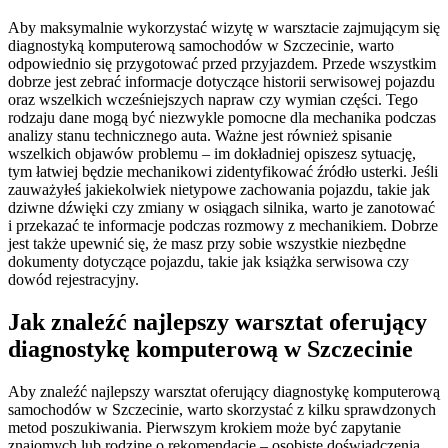
Aby maksymalnie wykorzystać wizytę w warsztacie zajmującym się
diagnostyką komputerową samochodów w Szczecinie, warto
odpowiednio się przygotować przed przyjazdem. Przede wszystkim
dobrze jest zebrać informacje dotyczące historii serwisowej pojazdu
oraz wszelkich wcześniejszych napraw czy wymian części. Tego
rodzaju dane mogą być niezwykle pomocne dla mechanika podczas
analizy stanu technicznego auta. Ważne jest również spisanie
wszelkich objawów problemu – im dokładniej opiszesz sytuację,
tym łatwiej będzie mechanikowi zidentyfikować źródło usterki. Jeśli
zauważyłeś jakiekolwiek nietypowe zachowania pojazdu, takie jak
dziwne dźwięki czy zmiany w osiągach silnika, warto je zanotować
i przekazać te informacje podczas rozmowy z mechanikiem. Dobrze
jest także upewnić się, że masz przy sobie wszystkie niezbędne
dokumenty dotyczące pojazdu, takie jak książka serwisowa czy
dowód rejestracyjny.
Jak znaleźć najlepszy warsztat oferujący
diagnostykę komputerową w Szczecinie
Aby znaleźć najlepszy warsztat oferujący diagnostykę komputerową
samochodów w Szczecinie, warto skorzystać z kilku sprawdzonych
metod poszukiwania. Pierwszym krokiem może być zapytanie
znajomych lub rodzinę o rekomendacje – osobiste doświadczenia