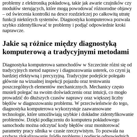
problemy z elektroniką pokładową, takie jak awarie czujników czy
modułów sterujących, które mogą powodować różnorodne objawy
– od świecenia kontrolki na desce rozdzielczej po całkowitą utratę
funkcji niektórych systemów. Diagnostyka komputerowa pozwala
szybko zidentyfikować te problemy i podjąć odpowiednie kroki
naprawcze.
Jakie są różnice między diagnostyką
komputerową a tradycyjnymi metodami
Diagnostyka komputerowa samochodów w Szczecinie różni się od
tradycyjnych metod naprawy i diagnozowania usterek, co czyni ją
bardziej efektywną i precyzyjną. Tradycyjne podejście polegało
głównie na wizualnej inspekcji pojazdu oraz testowaniu
poszczególnych elementów mechanicznych. Mechanicy często
musieli polegać na swoim doświadczeniu oraz intuicji, co mogło
prowadzić do dłuższych czasów naprawy oraz większej liczby
błędów w diagnozowaniu problemu. W przeciwieństwie do tego,
diagnostyka komputerowa wykorzystuje zaawansowane
technologie, które umożliwiają szybkie i dokładne zidentyfikowanie
problemów. Dzięki podłączeniu do komputera pokładowego
samochodu można odczytać kody błędów oraz monitorować
parametry pracy silnika w czasie rzeczywistym. To pozwala na
szybsze zlokalizowanie źródła problemu i podjęcie odpowiednich