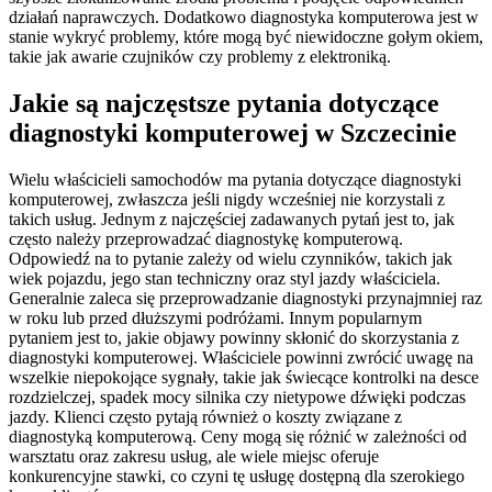
działań naprawczych. Dodatkowo diagnostyka komputerowa jest w
stanie wykryć problemy, które mogą być niewidoczne gołym okiem,
takie jak awarie czujników czy problemy z elektroniką.
Jakie są najczęstsze pytania dotyczące
diagnostyki komputerowej w Szczecinie
Wielu właścicieli samochodów ma pytania dotyczące diagnostyki
komputerowej, zwłaszcza jeśli nigdy wcześniej nie korzystali z
takich usług. Jednym z najczęściej zadawanych pytań jest to, jak
często należy przeprowadzać diagnostykę komputerową.
Odpowiedź na to pytanie zależy od wielu czynników, takich jak
wiek pojazdu, jego stan techniczny oraz styl jazdy właściciela.
Generalnie zaleca się przeprowadzanie diagnostyki przynajmniej raz
w roku lub przed dłuższymi podróżami. Innym popularnym
pytaniem jest to, jakie objawy powinny skłonić do skorzystania z
diagnostyki komputerowej. Właściciele powinni zwrócić uwagę na
wszelkie niepokojące sygnały, takie jak świecące kontrolki na desce
rozdzielczej, spadek mocy silnika czy nietypowe dźwięki podczas
jazdy. Klienci często pytają również o koszty związane z
diagnostyką komputerową. Ceny mogą się różnić w zależności od
warsztatu oraz zakresu usług, ale wiele miejsc oferuje
konkurencyjne stawki, co czyni tę usługę dostępną dla szerokiego