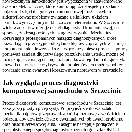
nowoczesnych samochodów jest wyposażona w zaawansowane
systemy elektroniczne, które kontrolują różne aspekty działania
pojazdu. Dzięki diagnostyce komputerowej można szybko
zidentyfikować problemy związane z silnikiem, układem
hamulcowym czy innymi kluczowymi elementami. W Szczecinie
wiele warsztatów oferuje usługi diagnostyki komputerowej, co
sprawia, że dostępność tych usług jest wysoka. Mechanicy
korzystają z profesjonalnych narzędzi diagnostycznych, które
pozwalają na precyzyjne odczytanie błędów zapisanych w pamięci
komputera pokładowego. To znacząco przyspiesza proces naprawy,
ponieważ zamiast długotrwałego poszukiwania usterki, można od
razu skupić się na jej usunięciu. Dodatkowo regularna diagnostyka
pozwala na wczesne wykrywanie problemów, co może zapobiec
poważniejszym awariom i kosztownym naprawom w przyszłości.
Jak wygląda proces diagnostyki
komputerowej samochodu w Szczecinie
Proces diagnostyki komputerowej samochodu w Szczecinie jest
zazwyczaj prosty i przejrzysty. Po przyjeździe do warsztatu
mechanik najpierw przeprowadza krótką rozmowę z właścicielem
pojazdu, aby dowiedzieć się o ewentualnych objawach problemu
oraz historii serwisowej auta. Następnie następuje podłączenie
specjalistycznego sprzętu diagnostycznego do gniazda OBD-II