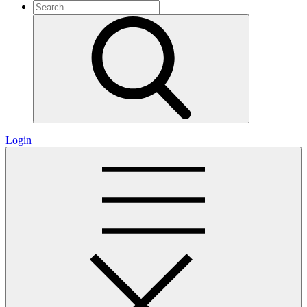
Search
for:
Search
Login