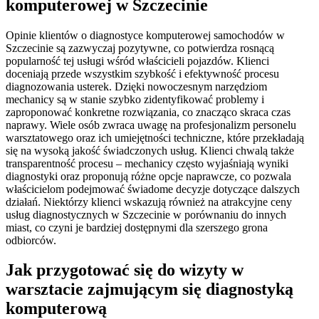
komputerowej w Szczecinie
Opinie klientów o diagnostyce komputerowej samochodów w
Szczecinie są zazwyczaj pozytywne, co potwierdza rosnącą
popularność tej usługi wśród właścicieli pojazdów. Klienci
doceniają przede wszystkim szybkość i efektywność procesu
diagnozowania usterek. Dzięki nowoczesnym narzędziom
mechanicy są w stanie szybko zidentyfikować problemy i
zaproponować konkretne rozwiązania, co znacząco skraca czas
naprawy. Wiele osób zwraca uwagę na profesjonalizm personelu
warsztatowego oraz ich umiejętności techniczne, które przekładają
się na wysoką jakość świadczonych usług. Klienci chwalą także
transparentność procesu – mechanicy często wyjaśniają wyniki
diagnostyki oraz proponują różne opcje naprawcze, co pozwala
właścicielom podejmować świadome decyzje dotyczące dalszych
działań. Niektórzy klienci wskazują również na atrakcyjne ceny
usług diagnostycznych w Szczecinie w porównaniu do innych
miast, co czyni je bardziej dostępnymi dla szerszego grona
odbiorców.
Jak przygotować się do wizyty w
warsztacie zajmującym się diagnostyką
komputerową