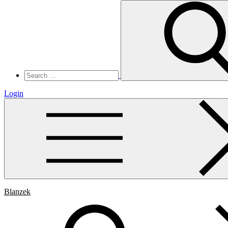
Search
for:
Login
Blanzek