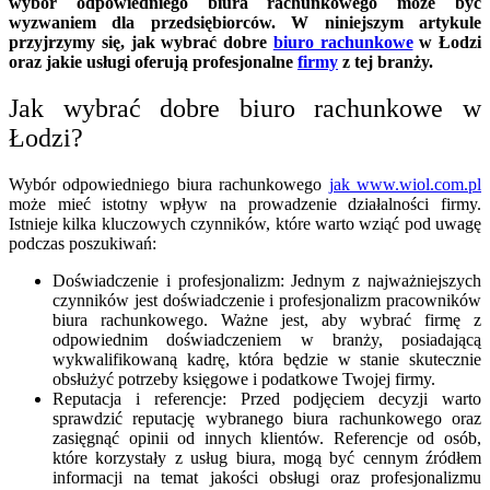
wybór odpowiedniego biura rachunkowego może być
wyzwaniem dla przedsiębiorców. W niniejszym artykule
przyjrzymy się, jak wybrać dobre
biuro rachunkowe
w Łodzi
oraz jakie usługi oferują profesjonalne
firmy
z tej branży.
Jak wybrać dobre biuro rachunkowe w
Łodzi?
Wybór odpowiedniego biura rachunkowego
jak www.wiol.com.pl
może mieć istotny wpływ na prowadzenie działalności firmy.
Istnieje kilka kluczowych czynników, które warto wziąć pod uwagę
podczas poszukiwań:
Doświadczenie i profesjonalizm: Jednym z najważniejszych
czynników jest doświadczenie i profesjonalizm pracowników
biura rachunkowego. Ważne jest, aby wybrać firmę z
odpowiednim doświadczeniem w branży, posiadającą
wykwalifikowaną kadrę, która będzie w stanie skutecznie
obsłużyć potrzeby księgowe i podatkowe Twojej firmy.
Reputacja i referencje: Przed podjęciem decyzji warto
sprawdzić reputację wybranego biura rachunkowego oraz
zasięgnąć opinii od innych klientów. Referencje od osób,
które korzystały z usług biura, mogą być cennym źródłem
informacji na temat jakości obsługi oraz profesjonalizmu