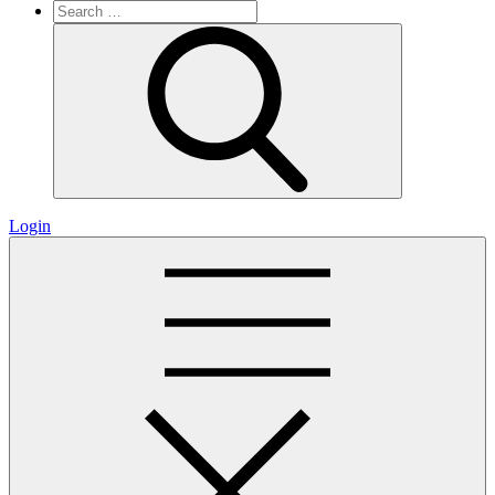
Search
for:
Search
Login