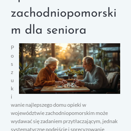
zachodniopomorski
m dla seniora
P
o
s
z
u
k
i
wanie najlepszego domu opieki w
województwie zachodniopomorskim może
wydawać się zadaniem przytłaczającym, jednak
systematyczne podejście i sprecyzowanie