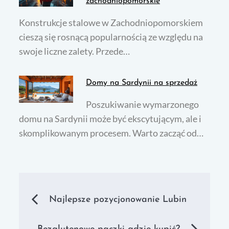
zachodniopomorskie
Konstrukcje stalowe w Zachodniopomorskiem
cieszą się rosnącą popularnością ze względu na
swoje liczne zalety. Przede…
Domy na Sardynii na sprzedaż
Poszukiwanie wymarzonego
domu na Sardynii może być ekscytującym, ale i
skomplikowanym procesem. Warto zacząć od…
Nawigacja
Najlepsze pozycjonowanie Lubin
wpisu