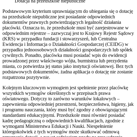
Dotacja na przedszkole niepubliczne
Podstawowym kryterium uprawniającym do ubiegania się o dotację
na przedszkole niepubliczne jest posiadanie odpowiednich
dokumentów prawnych potwierdzających legalność działania
placówki. Oznacza to, że przedszkole musi być zarejestrowane w
odpowiednim rejestrze – zazwyczaj jest to Krajowy Rejestr Sądowy
(KRS) w przypadku fundacji i stowarzyszeń, lub Centralna
Ewidencja i Informacja o Działalności Gospodarczej (CEIDG) w
przypadku jednoosobowych działalności gospodarczych lub spółek
cywilnych. Ponadto, placówka musi posiadać wpis do ewidencji
prowadzonej przez właściwego wójta, burmistrza lub prezydenta
miasta, co potwierdza jej status jako instytucji oświatowej. Bez tych
podstawowych dokumentów, żadna aplikacja o dotację nie zostanie
rozpatrzona pozytywnie.
Kolejnym kluczowym wymogiem jest spełnienie przez placówkę
wszystkich wymogów określonych w przepisach prawa
oświatowego. Dotyczy to zarówno warunków lokalowych –
zapewnienia odpowiedniej przestrzeni, bezpieczeństwa, higieny, jak
i programu nauczania, który musi być zgodny z obowiązującymi
standardami edukacyjnymi. Przedszkole musi również posiadać
kadrę pedagogiczną o odpowiednich kwalifikacjach, zgodnie z
wymogami Ministerstwa Edukacji i Nauki. Niespełnienie
któregokolwiek z tych wymogów może skutkować odmową