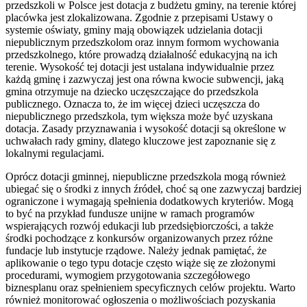
przedszkoli w Polsce jest dotacja z budżetu gminy, na terenie której
placówka jest zlokalizowana. Zgodnie z przepisami Ustawy o
systemie oświaty, gminy mają obowiązek udzielania dotacji
niepublicznym przedszkolom oraz innym formom wychowania
przedszkolnego, które prowadzą działalność edukacyjną na ich
terenie. Wysokość tej dotacji jest ustalana indywidualnie przez
każdą gminę i zazwyczaj jest ona równa kwocie subwencji, jaką
gmina otrzymuje na dziecko uczęszczające do przedszkola
publicznego. Oznacza to, że im więcej dzieci uczęszcza do
niepublicznego przedszkola, tym większa może być uzyskana
dotacja. Zasady przyznawania i wysokość dotacji są określone w
uchwałach rady gminy, dlatego kluczowe jest zapoznanie się z
lokalnymi regulacjami.
Oprócz dotacji gminnej, niepubliczne przedszkola mogą również
ubiegać się o środki z innych źródeł, choć są one zazwyczaj bardziej
ograniczone i wymagają spełnienia dodatkowych kryteriów. Mogą
to być na przykład fundusze unijne w ramach programów
wspierających rozwój edukacji lub przedsiębiorczości, a także
środki pochodzące z konkursów organizowanych przez różne
fundacje lub instytucje rządowe. Należy jednak pamiętać, że
aplikowanie o tego typu dotacje często wiąże się ze złożonymi
procedurami, wymogiem przygotowania szczegółowego
biznesplanu oraz spełnieniem specyficznych celów projektu. Warto
również monitorować ogłoszenia o możliwościach pozyskania