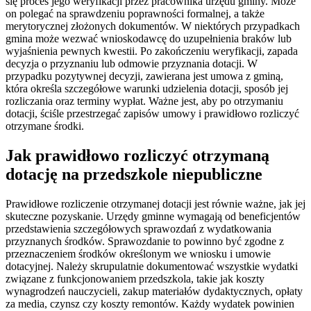
się proces jego weryfikacji przez pracownika urzędu gminy. Może
on polegać na sprawdzeniu poprawności formalnej, a także
merytorycznej złożonych dokumentów. W niektórych przypadkach
gmina może wezwać wnioskodawcę do uzupełnienia braków lub
wyjaśnienia pewnych kwestii. Po zakończeniu weryfikacji, zapada
decyzja o przyznaniu lub odmowie przyznania dotacji. W
przypadku pozytywnej decyzji, zawierana jest umowa z gminą,
która określa szczegółowe warunki udzielenia dotacji, sposób jej
rozliczania oraz terminy wypłat. Ważne jest, aby po otrzymaniu
dotacji, ściśle przestrzegać zapisów umowy i prawidłowo rozliczyć
otrzymane środki.
Jak prawidłowo rozliczyć otrzymaną
dotację na przedszkole niepubliczne
Prawidłowe rozliczenie otrzymanej dotacji jest równie ważne, jak jej
skuteczne pozyskanie. Urzędy gminne wymagają od beneficjentów
przedstawienia szczegółowych sprawozdań z wydatkowania
przyznanych środków. Sprawozdanie to powinno być zgodne z
przeznaczeniem środków określonym we wniosku i umowie
dotacyjnej. Należy skrupulatnie dokumentować wszystkie wydatki
związane z funkcjonowaniem przedszkola, takie jak koszty
wynagrodzeń nauczycieli, zakup materiałów dydaktycznych, opłaty
za media, czynsz czy koszty remontów. Każdy wydatek powinien