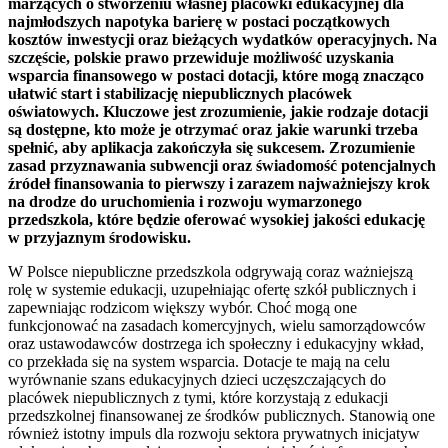
marzących o stworzeniu własnej placówki edukacyjnej dla
najmłodszych napotyka barierę w postaci początkowych
kosztów inwestycji oraz bieżących wydatków operacyjnych. Na
szczęście, polskie prawo przewiduje możliwość uzyskania
wsparcia finansowego w postaci dotacji, które mogą znacząco
ułatwić start i stabilizację niepublicznych placówek
oświatowych. Kluczowe jest zrozumienie, jakie rodzaje dotacji
są dostępne, kto może je otrzymać oraz jakie warunki trzeba
spełnić, aby aplikacja zakończyła się sukcesem. Zrozumienie
zasad przyznawania subwencji oraz świadomość potencjalnych
źródeł finansowania to pierwszy i zarazem najważniejszy krok
na drodze do uruchomienia i rozwoju wymarzonego
przedszkola, które będzie oferować wysokiej jakości edukację
w przyjaznym środowisku.
W Polsce niepubliczne przedszkola odgrywają coraz ważniejszą
rolę w systemie edukacji, uzupełniając ofertę szkół publicznych i
zapewniając rodzicom większy wybór. Choć mogą one
funkcjonować na zasadach komercyjnych, wielu samorządowców
oraz ustawodawców dostrzega ich społeczny i edukacyjny wkład,
co przekłada się na system wsparcia. Dotacje te mają na celu
wyrównanie szans edukacyjnych dzieci uczęszczających do
placówek niepublicznych z tymi, które korzystają z edukacji
przedszkolnej finansowanej ze środków publicznych. Stanowią one
również istotny impuls dla rozwoju sektora prywatnych inicjatyw