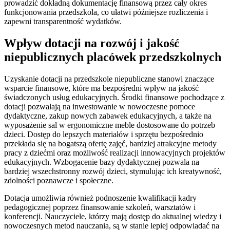
prowadzić dokładną dokumentację finansową przez cały okres
funkcjonowania przedszkola, co ułatwi późniejsze rozliczenia i
zapewni transparentność wydatków.
Wpływ dotacji na rozwój i jakość
niepublicznych placówek przedszkolnych
Uzyskanie dotacji na przedszkole niepubliczne stanowi znaczące
wsparcie finansowe, które ma bezpośredni wpływ na jakość
świadczonych usług edukacyjnych. Środki finansowe pochodzące z
dotacji pozwalają na inwestowanie w nowoczesne pomoce
dydaktyczne, zakup nowych zabawek edukacyjnych, a także na
wyposażenie sal w ergonomiczne meble dostosowane do potrzeb
dzieci. Dostęp do lepszych materiałów i sprzętu bezpośrednio
przekłada się na bogatszą ofertę zajęć, bardziej atrakcyjne metody
pracy z dziećmi oraz możliwość realizacji innowacyjnych projektów
edukacyjnych. Wzbogacenie bazy dydaktycznej pozwala na
bardziej wszechstronny rozwój dzieci, stymulując ich kreatywność,
zdolności poznawcze i społeczne.
Dotacja umożliwia również podnoszenie kwalifikacji kadry
pedagogicznej poprzez finansowanie szkoleń, warsztatów i
konferencji. Nauczyciele, którzy mają dostęp do aktualnej wiedzy i
nowoczesnych metod nauczania, są w stanie lepiej odpowiadać na