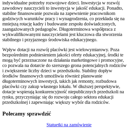
indywidualne potrzeby rozwojowe dzieci. Inwestycja w rozwój
zawodowy nauczycieli to inwestycja w jakość edukacji. Ponadto,
stabilne finansowanie pozwala na zapewnienie pracownikom
godziwych warunków pracy i wynagrodzenia, co przekłada się na
mniejszą rotację kadry i budowanie zespołu doświadczonych,
zaangażowanych pedagogów. Długoterminowa współpraca z
wykwalifikowanymi nauczycielami jest kluczowa dla stworzenia
stabilnego i przyjaznego środowiska edukacyjnego.
Wpływ dotacji na rozwój placówki jest wielowymiarowy. Poza
bezpośrednim podniesieniem jakości oferty edukacyjnej, środki te
mogą być przeznaczone na działania marketingowe i promocyjne,
co pozwala na dotarcie do szerszego grona potencjalnych rodziców
i zwiększenie liczby dzieci w przedszkolu. Stabilny dopływ
środków finansowych umożliwia również planowanie
długoterminowych inwestycji, takich jak remonty, rozbudowa
placówki czy zakup własnego lokalu. W dłuższej perspektywie,
dotacje wspierają konkurencyjność niepublicznych przedszkoli na
rynku, przyczyniając się do rozwoju całego sektora edukacji
przedszkolnej i zapewniając większy wybór dla rodziców.
Polecamy sprawdzić
Nawigacja
Statuetki na zamówienie