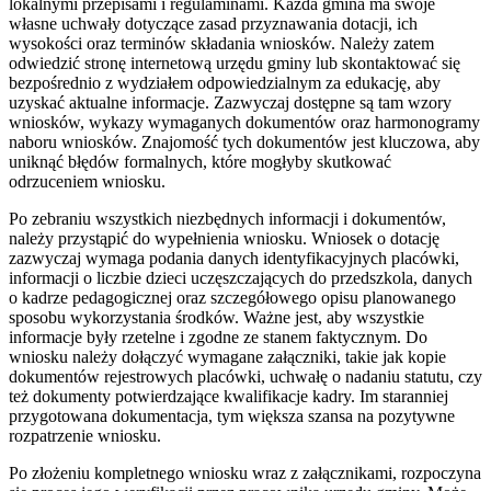
lokalnymi przepisami i regulaminami. Każda gmina ma swoje
własne uchwały dotyczące zasad przyznawania dotacji, ich
wysokości oraz terminów składania wniosków. Należy zatem
odwiedzić stronę internetową urzędu gminy lub skontaktować się
bezpośrednio z wydziałem odpowiedzialnym za edukację, aby
uzyskać aktualne informacje. Zazwyczaj dostępne są tam wzory
wniosków, wykazy wymaganych dokumentów oraz harmonogramy
naboru wniosków. Znajomość tych dokumentów jest kluczowa, aby
uniknąć błędów formalnych, które mogłyby skutkować
odrzuceniem wniosku.
Po zebraniu wszystkich niezbędnych informacji i dokumentów,
należy przystąpić do wypełnienia wniosku. Wniosek o dotację
zazwyczaj wymaga podania danych identyfikacyjnych placówki,
informacji o liczbie dzieci uczęszczających do przedszkola, danych
o kadrze pedagogicznej oraz szczegółowego opisu planowanego
sposobu wykorzystania środków. Ważne jest, aby wszystkie
informacje były rzetelne i zgodne ze stanem faktycznym. Do
wniosku należy dołączyć wymagane załączniki, takie jak kopie
dokumentów rejestrowych placówki, uchwałę o nadaniu statutu, czy
też dokumenty potwierdzające kwalifikacje kadry. Im staranniej
przygotowana dokumentacja, tym większa szansa na pozytywne
rozpatrzenie wniosku.
Po złożeniu kompletnego wniosku wraz z załącznikami, rozpoczyna