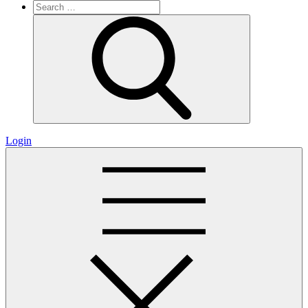
Search
for:
Search
Login