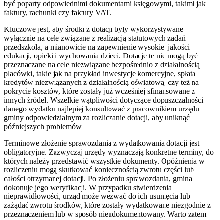
być poparty odpowiednimi dokumentami księgowymi, takimi jak
faktury, rachunki czy faktury VAT.
Kluczowe jest, aby środki z dotacji były wykorzystywane
wyłącznie na cele związane z realizacją statutowych zadań
przedszkola, a mianowicie na zapewnienie wysokiej jakości
edukacji, opieki i wychowania dzieci. Dotacje te nie mogą być
przeznaczane na cele niezwiązane bezpośrednio z działalnością
placówki, takie jak na przykład inwestycje komercyjne, spłata
kredytów niezwiązanych z działalnością oświatową, czy też na
pokrycie kosztów, które zostały już wcześniej sfinansowane z
innych źródeł. Wszelkie wątpliwości dotyczące dopuszczalności
danego wydatku najlepiej konsultować z pracownikiem urzędu
gminy odpowiedzialnym za rozliczanie dotacji, aby uniknąć
późniejszych problemów.
Terminowe złożenie sprawozdania z wydatkowania dotacji jest
obligatoryjne. Zazwyczaj urzędy wyznaczają konkretne terminy, do
których należy przedstawić wszystkie dokumenty. Opóźnienia w
rozliczeniu mogą skutkować koniecznością zwrotu części lub
całości otrzymanej dotacji. Po złożeniu sprawozdania, gmina
dokonuje jego weryfikacji. W przypadku stwierdzenia
nieprawidłowości, urząd może wezwać do ich usunięcia lub
zażądać zwrotu środków, które zostały wydatkowane niezgodnie z
przeznaczeniem lub w sposób nieudokumentowany. Warto zatem