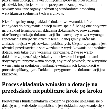
przyznania dotacji, a nawet cofnięciem zgody na prowadzenie
placówki. Inspekcje i kontrole przeprowadzane przez kuratorium
oświaty oraz inne organy nadzoru są standardową procedurą
weryfikującą spełnienie tych warunków.
Niektóre gminy mogą nakładać dodatkowe warunki, które
kandydaci do otrzymania dotacji muszą spełnić. Mogą one dotyczyć
na przykład terminowości składania dokumentów, prowadzenia
określonego rodzaju dokumentacji finansowej czy nawet wymogu
zapewnienia miejsc dla dzieci z terenu danej gminy, które nie
znalazły miejsca w placówkach publicznych. Często wymagane jest
również przedstawienie sprawozdania z wydatkowania poprzednich
dotacji, jeśli takie były wcześniej przyznane. Zawsze warto
dokładnie zapoznać się z lokalnymi uchwałami i regulaminami
dotyczącymi przyznawania dotacji, aby mieć pewność, że wszystkie
wymagania są spełnione i uniknąć ewentualnych komplikacji w
procesie aplikacyjnym. Dokładne przygotowanie dokumentacji jest
kluczowe.
Proces składania wniosku o dotację na
przedszkole niepubliczne krok po kroku
Pierwszym i fundamentalnym krokiem w procesie ubiegania się o
dotację na przedszkole niepubliczne jest dokładne zapoznanie się z