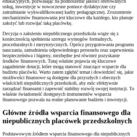
edukacyjnych, pozwalając na podnoszenie jakości oferowanych
usług, inwestycje w nowoczesne pomoce dydaktyczne czy
zatrudnianie wykwalifikowanej kadry pedagogicznej. Zrozumienie
mechanizmów finansowania jest kluczowe dla każdego, kto planuje
założyć lub rozwijać taką placówkę.
Decyzja o założeniu niepublicznego przedszkola wiąże się z
koniecznością spełnienia szeregu wymogów formalnych,
proceduralnych i merytorycznych. Oprócz przygotowania programu
nauczania, zatrudnienia odpowiedniego personelu oraz zapewnienia
bezpieczeństwa i higieny, niezbędne jest również pozyskanie
środków finansowych. Tutaj właśnie pojawia się kluczowe
zagadnienie dotacji, które mogą stanowić znaczące wsparcie dla
budżetu placówki. Warto zatem zgłębić temat i dowiedzieć się, jakie
możliwości finansowe są dostępne dla przyszłych i obecnych
właścicieli niepublicznych przedszkoli, aby móc efektywnie
zarządzać finansami i zapewnić stabilny rozwój swojej instytucji. To
właśnie świadomość dostępnych instrumentów wsparcia
finansowego pozwala na realne planowanie budżetu i inwestycji.
Główne źródła wsparcia finansowego dla
niepublicznych placówek przedszkolnych
Podstawowym źródłem wsparcia finansowego dla niepublicznych