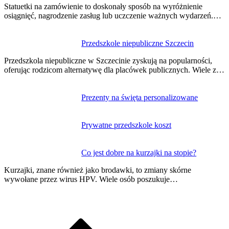
wpisu
Statuetki na zamówienie to doskonały sposób na wyróżnienie
osiągnięć, nagrodzenie zasług lub uczczenie ważnych wydarzeń.…
Przedszkole niepubliczne Szczecin
Przedszkola niepubliczne w Szczecinie zyskują na popularności,
oferując rodzicom alternatywę dla placówek publicznych. Wiele z…
Prezenty na święta personalizowane
Prywatne przedszkole koszt
Co jest dobre na kurzajki na stopie?
Kurzajki, znane również jako brodawki, to zmiany skórne
wywołane przez wirus HPV. Wiele osób poszukuje…