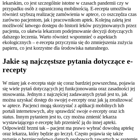
lekarskim, co jest szczególnie istotne w czasach pandemii czy w
przypadku osób z ograniczoną mobilnością. E-recepta umożliwia
również szybszą realizację zamówienia w aptece, co oszczędza czas
zarówno pacjentom, jak i pracownikom aptek. Kolejną zaletą jest
możliwość łatwego dostępu do historii leków przyjmowanych przez
pacjenta, co ułatwia lekarzom podejmowanie decyzji dotyczących
dalszego leczenia. Warto również wspomnieć o aspektach
ekologicznych – e-recepta przyczynia się do zmniejszenia zużycia
papieru, co jest korzystne dla środowiska naturalnego.
Jakie są najczęstsze pytania dotyczące e-
recepty
W miarę jak e-recepta staje się coraz bardziej powszechna, pojawia
się wiele pytań dotyczących jej funkcjonowania oraz zasadności jej
stosowania. Jednym z najczęściej zadawanych pytań jest to, jak
można uzyskać dostęp do swojej e-recepty oraz jak ją zrealizować
w aptece. Pacjenci mogą skorzystać z aplikacji mobilnych lub
portali internetowych, aby sprawdzić swoje e-recepty oraz ich
status. Innym pytaniem jest to, czy można zmienić lekarza
wystawiającego e-receptę lub przenieść ją do innej apteki.
Odpowiedź brzmi tak – pacjent ma prawo wybrać dowolną aptekę
oraz lekarza, który będzie go leczył. Często pojawia się także
pytanie o bezpieczeństwo danych osobowych zawartych w systemie