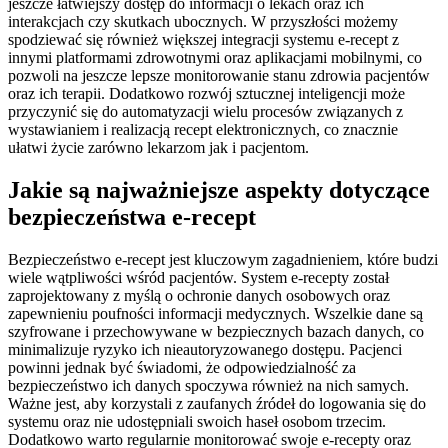
jeszcze łatwiejszy dostęp do informacji o lekach oraz ich
interakcjach czy skutkach ubocznych. W przyszłości możemy
spodziewać się również większej integracji systemu e-recept z
innymi platformami zdrowotnymi oraz aplikacjami mobilnymi, co
pozwoli na jeszcze lepsze monitorowanie stanu zdrowia pacjentów
oraz ich terapii. Dodatkowo rozwój sztucznej inteligencji może
przyczynić się do automatyzacji wielu procesów związanych z
wystawianiem i realizacją recept elektronicznych, co znacznie
ułatwi życie zarówno lekarzom jak i pacjentom.
Jakie są najważniejsze aspekty dotyczące
bezpieczeństwa e-recept
Bezpieczeństwo e-recept jest kluczowym zagadnieniem, które budzi
wiele wątpliwości wśród pacjentów. System e-recepty został
zaprojektowany z myślą o ochronie danych osobowych oraz
zapewnieniu poufności informacji medycznych. Wszelkie dane są
szyfrowane i przechowywane w bezpiecznych bazach danych, co
minimalizuje ryzyko ich nieautoryzowanego dostępu. Pacjenci
powinni jednak być świadomi, że odpowiedzialność za
bezpieczeństwo ich danych spoczywa również na nich samych.
Ważne jest, aby korzystali z zaufanych źródeł do logowania się do
systemu oraz nie udostępniali swoich haseł osobom trzecim.
Dodatkowo warto regularnie monitorować swoje e-recepty oraz