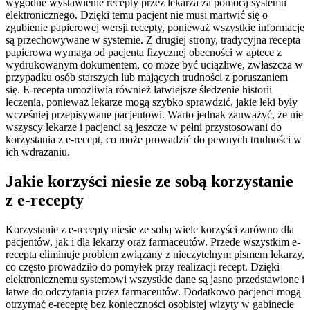
wygodne wystawienie recepty przez lekarza za pomocą systemu
elektronicznego. Dzięki temu pacjent nie musi martwić się o
zgubienie papierowej wersji recepty, ponieważ wszystkie informacje
są przechowywane w systemie. Z drugiej strony, tradycyjna recepta
papierowa wymaga od pacjenta fizycznej obecności w aptece z
wydrukowanym dokumentem, co może być uciążliwe, zwłaszcza w
przypadku osób starszych lub mających trudności z poruszaniem
się. E-recepta umożliwia również łatwiejsze śledzenie historii
leczenia, ponieważ lekarze mogą szybko sprawdzić, jakie leki były
wcześniej przepisywane pacjentowi. Warto jednak zauważyć, że nie
wszyscy lekarze i pacjenci są jeszcze w pełni przystosowani do
korzystania z e-recept, co może prowadzić do pewnych trudności w
ich wdrażaniu.
Jakie korzyści niesie ze sobą korzystanie
z e-recepty
Korzystanie z e-recepty niesie ze sobą wiele korzyści zarówno dla
pacjentów, jak i dla lekarzy oraz farmaceutów. Przede wszystkim e-
recepta eliminuje problem związany z nieczytelnym pismem lekarzy,
co często prowadziło do pomyłek przy realizacji recept. Dzięki
elektronicznemu systemowi wszystkie dane są jasno przedstawione i
łatwe do odczytania przez farmaceutów. Dodatkowo pacjenci mogą
otrzymać e-receptę bez konieczności osobistej wizyty w gabinecie