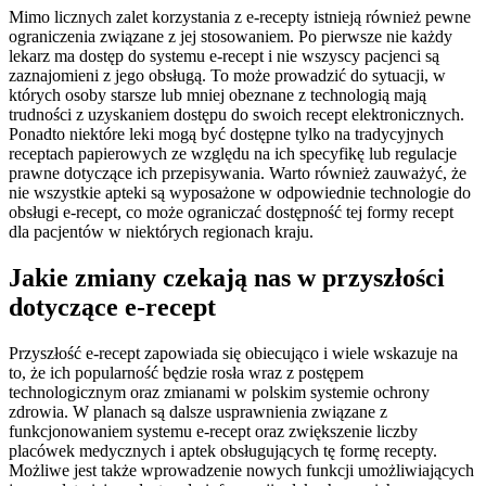
Mimo licznych zalet korzystania z e-recepty istnieją również pewne
ograniczenia związane z jej stosowaniem. Po pierwsze nie każdy
lekarz ma dostęp do systemu e-recept i nie wszyscy pacjenci są
zaznajomieni z jego obsługą. To może prowadzić do sytuacji, w
których osoby starsze lub mniej obeznane z technologią mają
trudności z uzyskaniem dostępu do swoich recept elektronicznych.
Ponadto niektóre leki mogą być dostępne tylko na tradycyjnych
receptach papierowych ze względu na ich specyfikę lub regulacje
prawne dotyczące ich przepisywania. Warto również zauważyć, że
nie wszystkie apteki są wyposażone w odpowiednie technologie do
obsługi e-recept, co może ograniczać dostępność tej formy recept
dla pacjentów w niektórych regionach kraju.
Jakie zmiany czekają nas w przyszłości
dotyczące e-recept
Przyszłość e-recept zapowiada się obiecująco i wiele wskazuje na
to, że ich popularność będzie rosła wraz z postępem
technologicznym oraz zmianami w polskim systemie ochrony
zdrowia. W planach są dalsze usprawnienia związane z
funkcjonowaniem systemu e-recept oraz zwiększenie liczby
placówek medycznych i aptek obsługujących tę formę recepty.
Możliwe jest także wprowadzenie nowych funkcji umożliwiających