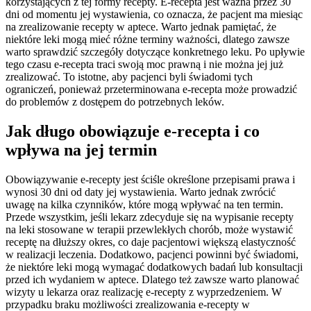
korzystających z tej formy recepty. E-recepta jest ważna przez 30
dni od momentu jej wystawienia, co oznacza, że pacjent ma miesiąc
na zrealizowanie recepty w aptece. Warto jednak pamiętać, że
niektóre leki mogą mieć różne terminy ważności, dlatego zawsze
warto sprawdzić szczegóły dotyczące konkretnego leku. Po upływie
tego czasu e-recepta traci swoją moc prawną i nie można jej już
zrealizować. To istotne, aby pacjenci byli świadomi tych
ograniczeń, ponieważ przeterminowana e-recepta może prowadzić
do problemów z dostępem do potrzebnych leków.
Jak długo obowiązuje e-recepta i co
wpływa na jej termin
Obowiązywanie e-recepty jest ściśle określone przepisami prawa i
wynosi 30 dni od daty jej wystawienia. Warto jednak zwrócić
uwagę na kilka czynników, które mogą wpływać na ten termin.
Przede wszystkim, jeśli lekarz zdecyduje się na wypisanie recepty
na leki stosowane w terapii przewlekłych chorób, może wystawić
receptę na dłuższy okres, co daje pacjentowi większą elastyczność
w realizacji leczenia. Dodatkowo, pacjenci powinni być świadomi,
że niektóre leki mogą wymagać dodatkowych badań lub konsultacji
przed ich wydaniem w aptece. Dlatego też zawsze warto planować
wizyty u lekarza oraz realizację e-recepty z wyprzedzeniem. W
przypadku braku możliwości zrealizowania e-recepty w