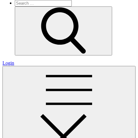
Search
for:
Search
Login