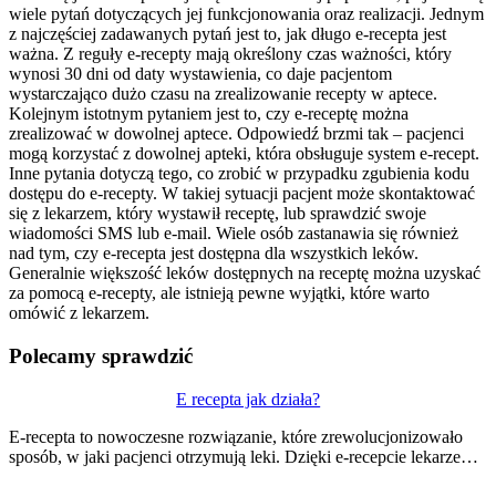
wiele pytań dotyczących jej funkcjonowania oraz realizacji. Jednym
z najczęściej zadawanych pytań jest to, jak długo e-recepta jest
ważna. Z reguły e-recepty mają określony czas ważności, który
wynosi 30 dni od daty wystawienia, co daje pacjentom
wystarczająco dużo czasu na zrealizowanie recepty w aptece.
Kolejnym istotnym pytaniem jest to, czy e-receptę można
zrealizować w dowolnej aptece. Odpowiedź brzmi tak – pacjenci
mogą korzystać z dowolnej apteki, która obsługuje system e-recept.
Inne pytania dotyczą tego, co zrobić w przypadku zgubienia kodu
dostępu do e-recepty. W takiej sytuacji pacjent może skontaktować
się z lekarzem, który wystawił receptę, lub sprawdzić swoje
wiadomości SMS lub e-mail. Wiele osób zastanawia się również
nad tym, czy e-recepta jest dostępna dla wszystkich leków.
Generalnie większość leków dostępnych na receptę można uzyskać
za pomocą e-recepty, ale istnieją pewne wyjątki, które warto
omówić z lekarzem.
Polecamy sprawdzić
Nawigacja
E recepta jak działa?
wpisu
E-recepta to nowoczesne rozwiązanie, które zrewolucjonizowało
sposób, w jaki pacjenci otrzymują leki. Dzięki e-recepcie lekarze…