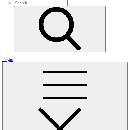
Search
for:
Search
Login