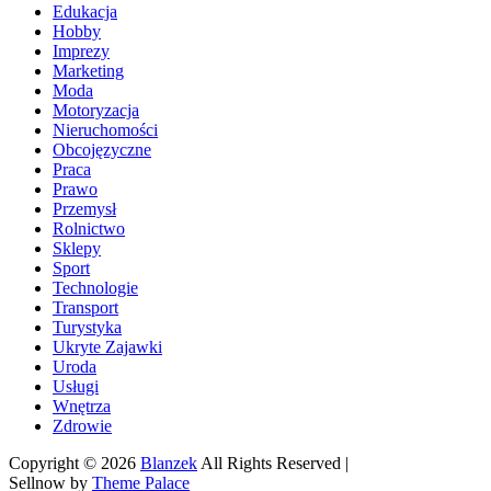
Edukacja
Hobby
Imprezy
Marketing
Moda
Motoryzacja
Nieruchomości
Obcojęzyczne
Praca
Prawo
Przemysł
Rolnictwo
Sklepy
Sport
Technologie
Transport
Turystyka
Ukryte Zajawki
Uroda
Usługi
Wnętrza
Zdrowie
Copyright © 2026
Blanzek
All Rights Reserved |
Sellnow by
Theme Palace