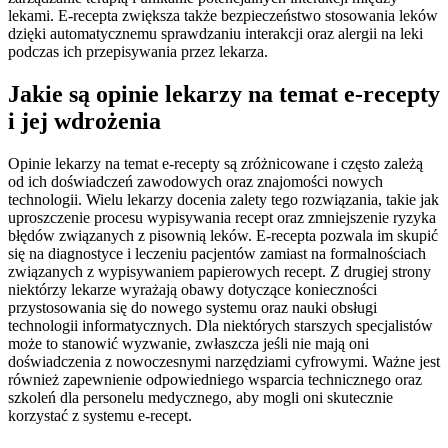
lekami. E-recepta zwiększa także bezpieczeństwo stosowania leków
dzięki automatycznemu sprawdzaniu interakcji oraz alergii na leki
podczas ich przepisywania przez lekarza.
Jakie są opinie lekarzy na temat e-recepty
i jej wdrożenia
Opinie lekarzy na temat e-recepty są zróżnicowane i często zależą
od ich doświadczeń zawodowych oraz znajomości nowych
technologii. Wielu lekarzy docenia zalety tego rozwiązania, takie jak
uproszczenie procesu wypisywania recept oraz zmniejszenie ryzyka
błędów związanych z pisownią leków. E-recepta pozwala im skupić
się na diagnostyce i leczeniu pacjentów zamiast na formalnościach
związanych z wypisywaniem papierowych recept. Z drugiej strony
niektórzy lekarze wyrażają obawy dotyczące konieczności
przystosowania się do nowego systemu oraz nauki obsługi
technologii informatycznych. Dla niektórych starszych specjalistów
może to stanowić wyzwanie, zwłaszcza jeśli nie mają oni
doświadczenia z nowoczesnymi narzędziami cyfrowymi. Ważne jest
również zapewnienie odpowiedniego wsparcia technicznego oraz
szkoleń dla personelu medycznego, aby mogli oni skutecznie
korzystać z systemu e-recept.