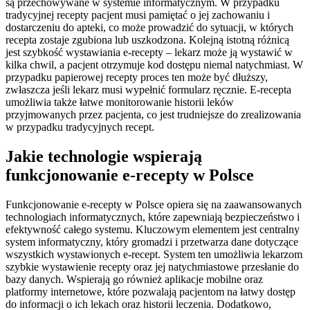
są przechowywane w systemie informatycznym. W przypadku
tradycyjnej recepty pacjent musi pamiętać o jej zachowaniu i
dostarczeniu do apteki, co może prowadzić do sytuacji, w których
recepta zostaje zgubiona lub uszkodzona. Kolejną istotną różnicą
jest szybkość wystawiania e-recepty – lekarz może ją wystawić w
kilka chwil, a pacjent otrzymuje kod dostępu niemal natychmiast. W
przypadku papierowej recepty proces ten może być dłuższy,
zwłaszcza jeśli lekarz musi wypełnić formularz ręcznie. E-recepta
umożliwia także łatwe monitorowanie historii leków
przyjmowanych przez pacjenta, co jest trudniejsze do zrealizowania
w przypadku tradycyjnych recept.
Jakie technologie wspierają
funkcjonowanie e-recepty w Polsce
Funkcjonowanie e-recepty w Polsce opiera się na zaawansowanych
technologiach informatycznych, które zapewniają bezpieczeństwo i
efektywność całego systemu. Kluczowym elementem jest centralny
system informatyczny, który gromadzi i przetwarza dane dotyczące
wszystkich wystawionych e-recept. System ten umożliwia lekarzom
szybkie wystawienie recepty oraz jej natychmiastowe przesłanie do
bazy danych. Wspierają go również aplikacje mobilne oraz
platformy internetowe, które pozwalają pacjentom na łatwy dostęp
do informacji o ich lekach oraz historii leczenia. Dodatkowo,