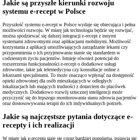
Jakie są przyszłe kierunki rozwoju
systemu e-recept w Polsce
Przyszłość systemu e-recept w Polsce wydaje się obiecująca i pełna
możliwości rozwoju. W miarę jak technologia będzie się rozwijać,
można spodziewać się dalszej integracji e-recept z innymi
systemami zdrowotnymi oraz aplikacjami mobilnymi. Możliwość
korzystania z aplikacji umożliwiających zarządzanie lekami czy
przypomnienia o ich przyjmowaniu stanie się standardem w
codziennym życiu pacjentów. Istnieje również potencjał do
rozszerzenia funkcjonalności e-recept o dodatkowe usługi
zdrowotne, takie jak telemedycyna czy konsultacje online z
lekarzami specjalistami. To może znacząco wpłynąć na dostępność
opieki zdrowotnej dla osób mieszkających w odległych
lokalizacjach lub mających trudności z dotarciem do placówek
medycznych. Dodatkowo rozwój sztucznej inteligencji może
przyczynić się do lepszego monitorowania stanu zdrowia pacjentów
oraz dostosowywania terapii do ich indywidualnych potrzeb.
Jakie są najczęstsze pytania dotyczące e-
recepty i ich realizacji
W miarę jak e-recepta staje się coraz bardziej popularna, pojawia się