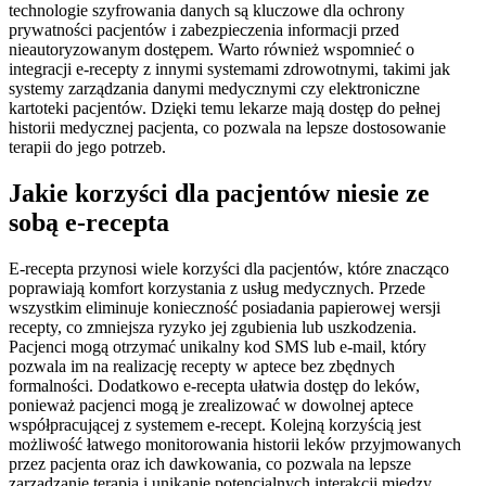
technologie szyfrowania danych są kluczowe dla ochrony
prywatności pacjentów i zabezpieczenia informacji przed
nieautoryzowanym dostępem. Warto również wspomnieć o
integracji e-recepty z innymi systemami zdrowotnymi, takimi jak
systemy zarządzania danymi medycznymi czy elektroniczne
kartoteki pacjentów. Dzięki temu lekarze mają dostęp do pełnej
historii medycznej pacjenta, co pozwala na lepsze dostosowanie
terapii do jego potrzeb.
Jakie korzyści dla pacjentów niesie ze
sobą e-recepta
E-recepta przynosi wiele korzyści dla pacjentów, które znacząco
poprawiają komfort korzystania z usług medycznych. Przede
wszystkim eliminuje konieczność posiadania papierowej wersji
recepty, co zmniejsza ryzyko jej zgubienia lub uszkodzenia.
Pacjenci mogą otrzymać unikalny kod SMS lub e-mail, który
pozwala im na realizację recepty w aptece bez zbędnych
formalności. Dodatkowo e-recepta ułatwia dostęp do leków,
ponieważ pacjenci mogą je zrealizować w dowolnej aptece
współpracującej z systemem e-recept. Kolejną korzyścią jest
możliwość łatwego monitorowania historii leków przyjmowanych
przez pacjenta oraz ich dawkowania, co pozwala na lepsze
zarządzanie terapią i unikanie potencjalnych interakcji między