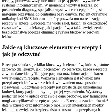
recepty, ponieważ wszystkie informacje są przechowywane w
systemie informatycznym. W momencie wizyty u lekarza, po
postawieniu diagnozy, specjalista wystawia e-receptę, która jest
następnie przesyłana do centralnej bazy danych. Pacjent otrzymuje
unikalny kod SMS lub e-mail, który pozwala mu na realizację
recepty w aptece. E-recepta ma wiele zalet, takich jak oszczędność
czasu zarówno dla lekarzy, jak i pacjentów, a także zwiększenie
bezpieczeństwa poprzez eliminację ryzyka błędów w pisowni
leków.
Jakie są kluczowe elementy e-recepty i
jak je odczytać
E-recepta składa się z kilku kluczowych elementów, które są istotne
zarówno dla lekarzy, jak i pacjentów. Po pierwsze, każda e-recepta
zawiera dane identyfikacyjne pacjenta oraz informacje o lekarzu
wystawiającym receptę. Ważnym elementem jest również lista
przepisanych leków wraz z ich dawkowaniem oraz sposobem
stosowania. Odczytanie e-recepty jest proste dzięki unikalnemu
kodowi, który pacjent otrzymuje po jej wystawieniu. Wystarczy
podać ten kod w aptece oraz swoje dane osobowe, aby farmaceuta
mógł zweryfikować receptę w systemie. E-recepta zawiera również
datę ważności oraz informacje o możliwych interakcjach między
lekami, co zwiększa bezpieczeństwo stosowania przepisanych