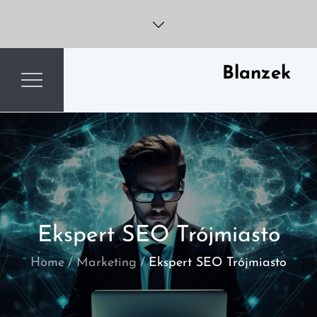
Skip
to
content
Blanzek
Ekspert SEO Trójmiasto
Home
Marketing
Ekspert SEO Trójmiasto