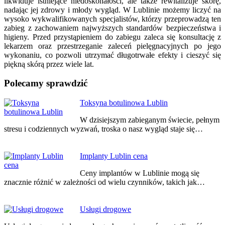
likwiduje istniejące niedoskonałości, ale także rewitalizuje skórę,
nadając jej zdrowy i młody wygląd. W Lublinie możemy liczyć na
wysoko wykwalifikowanych specjalistów, którzy przeprowadzą ten
zabieg z zachowaniem najwyższych standardów bezpieczeństwa i
higieny. Przed przystąpieniem do zabiegu zaleca się konsultację z
lekarzem oraz przestrzeganie zaleceń pielęgnacyjnych po jego
wykonaniu, co pozwoli utrzymać długotrwałe efekty i cieszyć się
piękną skórą przez wiele lat.
Polecamy sprawdzić
Nawigacja
Toksyna botulinowa Lublin
wpisu
W dzisiejszym zabieganym świecie, pełnym
stresu i codziennych wyzwań, troska o nasz wygląd staje się…
Implanty Lublin cena
Ceny implantów w Lublinie mogą się
znacznie różnić w zależności od wielu czynników, takich jak…
Usługi drogowe