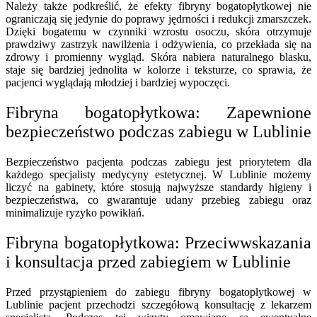
Należy także podkreślić, że efekty fibryny bogatopłytkowej nie
ograniczają się jedynie do poprawy jędrności i redukcji zmarszczek.
Dzięki bogatemu w czynniki wzrostu osoczu, skóra otrzymuje
prawdziwy zastrzyk nawilżenia i odżywienia, co przekłada się na
zdrowy i promienny wygląd. Skóra nabiera naturalnego blasku,
staje się bardziej jednolita w kolorze i teksturze, co sprawia, że
pacjenci wyglądają młodziej i bardziej wypoczęci.
Fibryna bogatopłytkowa: Zapewnione
bezpieczeństwo podczas zabiegu w Lublinie
Bezpieczeństwo pacjenta podczas zabiegu jest priorytetem dla
każdego specjalisty medycyny estetycznej. W Lublinie możemy
liczyć na gabinety, które stosują najwyższe standardy higieny i
bezpieczeństwa, co gwarantuje udany przebieg zabiegu oraz
minimalizuje ryzyko powikłań.
Fibryna bogatopłytkowa: Przeciwwskazania
i konsultacja przed zabiegiem w Lublinie
Przed przystąpieniem do zabiegu fibryny bogatopłytkowej w
Lublinie pacjent przechodzi szczegółową konsultację z lekarzem