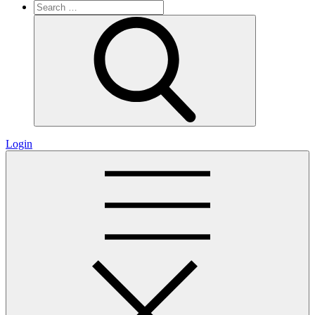
Search
for:
Search
Login