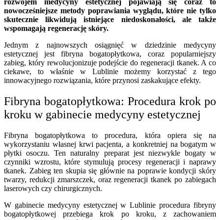
rozwojem medycyny estetycznej pojawiają się coraz to
nowocześniejsze metody poprawiania wyglądu, które nie tylko
skutecznie likwidują istniejące niedoskonałości, ale także
wspomagają regenerację skóry.
Jednym z najnowszych osiągnięć w dziedzinie medycyny
estetycznej jest fibryna bogatopłytkowa, coraz popularniejszy
zabieg, który rewolucjonizuje podejście do regeneracji tkanek. A co
ciekawe, to właśnie w Lublinie możemy korzystać z tego
innowacyjnego rozwiązania, które przynosi zaskakujące efekty.
Fibryna bogatopłytkowa: Procedura krok po
kroku w gabinecie medycyny estetycznej
Fibryna bogatopłytkowa to procedura, która opiera się na
wykorzystaniu własnej krwi pacjenta, a konkretniej na bogatym w
płytki osoczu. Ten naturalny preparat jest niezwykle bogaty w
czynniki wzrostu, które stymulują procesy regeneracji i naprawy
tkanek. Zabieg ten skupia się głównie na poprawie kondycji skóry
twarzy, redukcji zmarszczek, oraz regeneracji tkanek po zabiegach
laserowych czy chirurgicznych.
W gabinecie medycyny estetycznej w Lublinie procedura fibryny
bogatopłytkowej przebiega krok po kroku, z zachowaniem