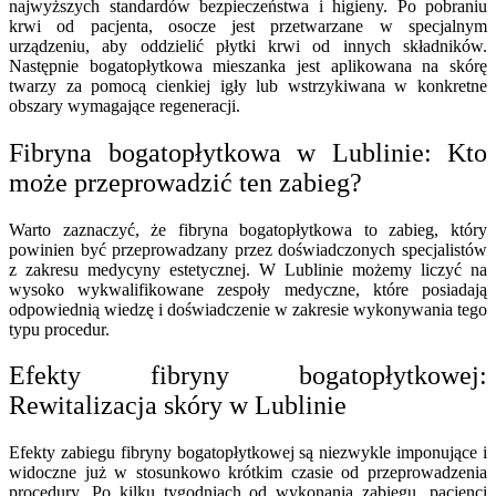
najwyższych standardów bezpieczeństwa i higieny. Po pobraniu
krwi od pacjenta, osocze jest przetwarzane w specjalnym
urządzeniu, aby oddzielić płytki krwi od innych składników.
Następnie bogatopłytkowa mieszanka jest aplikowana na skórę
twarzy za pomocą cienkiej igły lub wstrzykiwana w konkretne
obszary wymagające regeneracji.
Fibryna bogatopłytkowa w Lublinie: Kto
może przeprowadzić ten zabieg?
Warto zaznaczyć, że fibryna bogatopłytkowa to zabieg, który
powinien być przeprowadzany przez doświadczonych specjalistów
z zakresu medycyny estetycznej. W Lublinie możemy liczyć na
wysoko wykwalifikowane zespoły medyczne, które posiadają
odpowiednią wiedzę i doświadczenie w zakresie wykonywania tego
typu procedur.
Efekty fibryny bogatopłytkowej:
Rewitalizacja skóry w Lublinie
Efekty zabiegu fibryny bogatopłytkowej są niezwykle imponujące i
widoczne już w stosunkowo krótkim czasie od przeprowadzenia
procedury. Po kilku tygodniach od wykonania zabiegu, pacjenci