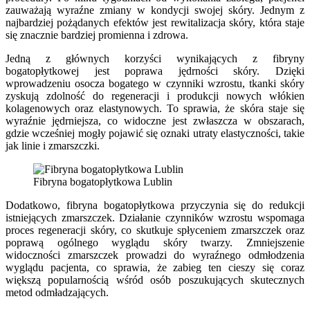
zauważają wyraźne zmiany w kondycji swojej skóry. Jednym z
najbardziej pożądanych efektów jest rewitalizacja skóry, która staje
się znacznie bardziej promienna i zdrowa.
Jedną z głównych korzyści wynikających z fibryny
bogatopłytkowej jest poprawa jędrności skóry. Dzięki
wprowadzeniu osocza bogatego w czynniki wzrostu, tkanki skóry
zyskują zdolność do regeneracji i produkcji nowych włókien
kolagenowych oraz elastynowych. To sprawia, że skóra staje się
wyraźnie jędrniejsza, co widoczne jest zwłaszcza w obszarach,
gdzie wcześniej mogły pojawić się oznaki utraty elastyczności, takie
jak linie i zmarszczki.
Fibryna bogatopłytkowa Lublin
Dodatkowo, fibryna bogatopłytkowa przyczynia się do redukcji
istniejących zmarszczek. Działanie czynników wzrostu wspomaga
proces regeneracji skóry, co skutkuje spłyceniem zmarszczek oraz
poprawą ogólnego wyglądu skóry twarzy. Zmniejszenie
widoczności zmarszczek prowadzi do wyraźnego odmłodzenia
wyglądu pacjenta, co sprawia, że zabieg ten cieszy się coraz
większą popularnością wśród osób poszukujących skutecznych
metod odmładzających.