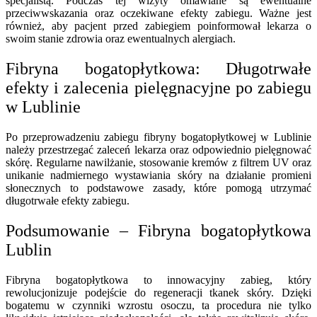
specjalistą. Podczas tej wizyty omawiane są ewentualne
przeciwwskazania oraz oczekiwane efekty zabiegu. Ważne jest
również, aby pacjent przed zabiegiem poinformował lekarza o
swoim stanie zdrowia oraz ewentualnych alergiach.
Fibryna bogatopłytkowa: Długotrwałe
efekty i zalecenia pielęgnacyjne po zabiegu
w Lublinie
Po przeprowadzeniu zabiegu fibryny bogatopłytkowej w Lublinie
należy przestrzegać zaleceń lekarza oraz odpowiednio pielęgnować
skórę. Regularne nawilżanie, stosowanie kremów z filtrem UV oraz
unikanie nadmiernego wystawiania skóry na działanie promieni
słonecznych to podstawowe zasady, które pomogą utrzymać
długotrwałe efekty zabiegu.
Podsumowanie – Fibryna bogatopłytkowa
Lublin
Fibryna bogatopłytkowa to innowacyjny zabieg, który
rewolucjonizuje podejście do regeneracji tkanek skóry. Dzięki
bogatemu w czynniki wzrostu osoczu, ta procedura nie tylko