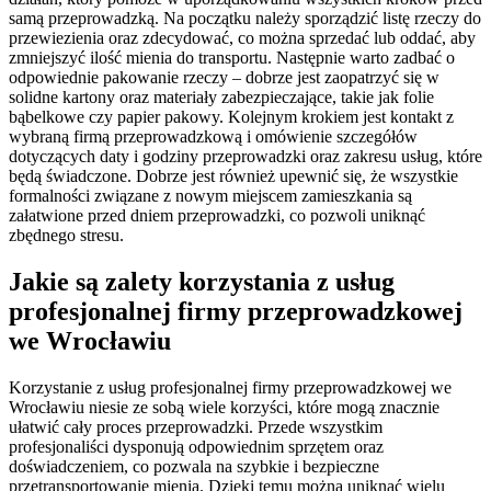
samą przeprowadzką. Na początku należy sporządzić listę rzeczy do
przewiezienia oraz zdecydować, co można sprzedać lub oddać, aby
zmniejszyć ilość mienia do transportu. Następnie warto zadbać o
odpowiednie pakowanie rzeczy – dobrze jest zaopatrzyć się w
solidne kartony oraz materiały zabezpieczające, takie jak folie
bąbelkowe czy papier pakowy. Kolejnym krokiem jest kontakt z
wybraną firmą przeprowadzkową i omówienie szczegółów
dotyczących daty i godziny przeprowadzki oraz zakresu usług, które
będą świadczone. Dobrze jest również upewnić się, że wszystkie
formalności związane z nowym miejscem zamieszkania są
załatwione przed dniem przeprowadzki, co pozwoli uniknąć
zbędnego stresu.
Jakie są zalety korzystania z usług
profesjonalnej firmy przeprowadzkowej
we Wrocławiu
Korzystanie z usług profesjonalnej firmy przeprowadzkowej we
Wrocławiu niesie ze sobą wiele korzyści, które mogą znacznie
ułatwić cały proces przeprowadzki. Przede wszystkim
profesjonaliści dysponują odpowiednim sprzętem oraz
doświadczeniem, co pozwala na szybkie i bezpieczne
przetransportowanie mienia. Dzięki temu można uniknąć wielu