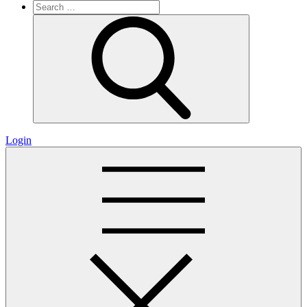
Search
for:
Search
Login