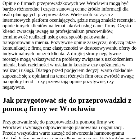
Opinie o firmach przeprowadzkowych we Wrocławiu mogą być
bardzo różnorodne i często stanowią cenne źródło informacji dla
osób planujących przeprowadzkę. Wiele osób korzysta z
internetowych platform oceniających, gdzie mogą znaleźć recenzje i
opinie innych klientów na temat jakości usług danej firmy. Często
klienci zwracają uwagę na profesjonalizm pracowników,
terminowość realizacji usług oraz sposób pakowania i
transportowania mienia. Pozytywne opinie zazwyczaj dotyczą także
komunikacji z firmą oraz elastyczności w dostosowywaniu oferty do
indywidualnych potrzeb klienta. Z drugiej strony negatywne
recenzje mogą wskazywać na problemy związane z uszkodzeniem
mienia, brak rzetelności w ustalaniu kosztów czy opóźnienia w
realizacji usługi. Dlatego przed podjęciem decyzji warto dokładnie
zapoznać się z opiniami na temat różnych firm oraz zwrócić uwagę
na ogólny trend – czy przeważają opinie pozytywne, czy
negatywne.
Jak przygotować się do przeprowadzki z
pomocą firmy we Wrocławiu
Przygotowanie się do przeprowadzki z pomocą firmy we
Wrocławiu wymaga odpowiedniego planowania i organizacji.
Przede wszystkim warto zacząć od stworzenia harmonogramu
działań, który pomoże w uporządkowaniu wszystkich kroków przed