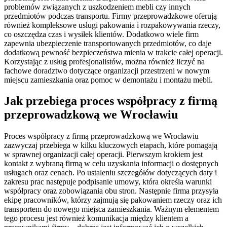
problemów związanych z uszkodzeniem mebli czy innych
przedmiotów podczas transportu. Firmy przeprowadzkowe oferują
również kompleksowe usługi pakowania i rozpakowywania rzeczy,
co oszczędza czas i wysiłek klientów. Dodatkowo wiele firm
zapewnia ubezpieczenie transportowanych przedmiotów, co daje
dodatkową pewność bezpieczeństwa mienia w trakcie całej operacji.
Korzystając z usług profesjonalistów, można również liczyć na
fachowe doradztwo dotyczące organizacji przestrzeni w nowym
miejscu zamieszkania oraz pomoc w demontażu i montażu mebli.
Jak przebiega proces współpracy z firmą
przeprowadzkową we Wrocławiu
Proces współpracy z firmą przeprowadzkową we Wrocławiu
zazwyczaj przebiega w kilku kluczowych etapach, które pomagają
w sprawnej organizacji całej operacji. Pierwszym krokiem jest
kontakt z wybraną firmą w celu uzyskania informacji o dostępnych
usługach oraz cenach. Po ustaleniu szczegółów dotyczących daty i
zakresu prac następuje podpisanie umowy, która określa warunki
współpracy oraz zobowiązania obu stron. Następnie firma przysyła
ekipę pracowników, którzy zajmują się pakowaniem rzeczy oraz ich
transportem do nowego miejsca zamieszkania. Ważnym elementem
tego procesu jest również komunikacja między klientem a