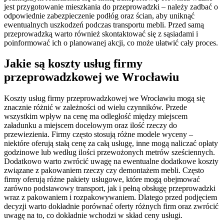
jest przygotowanie mieszkania do przeprowadzki – należy zadbać o
odpowiednie zabezpieczenie podłóg oraz ścian, aby uniknąć
ewentualnych uszkodzeń podczas transportu mebli. Przed samą
przeprowadzką warto również skontaktować się z sąsiadami i
poinformować ich o planowanej akcji, co może ułatwić cały proces.
Jakie są koszty usług firmy
przeprowadzkowej we Wrocławiu
Koszty usług firmy przeprowadzkowej we Wrocławiu mogą się
znacznie różnić w zależności od wielu czynników. Przede
wszystkim wpływ na cenę ma odległość między miejscem
załadunku a miejscem docelowym oraz ilość rzeczy do
przewiezienia. Firmy często stosują różne modele wyceny –
niektóre oferują stałą cenę za całą usługę, inne mogą naliczać opłaty
godzinowe lub według ilości przewożonych metrów sześciennych.
Dodatkowo warto zwrócić uwagę na ewentualne dodatkowe koszty
związane z pakowaniem rzeczy czy demontażem mebli. Często
firmy oferują różne pakiety usługowe, które mogą obejmować
zarówno podstawowy transport, jak i pełną obsługę przeprowadzki
wraz z pakowaniem i rozpakowywaniem. Dlatego przed podjęciem
decyzji warto dokładnie porównać oferty różnych firm oraz zwrócić
uwagę na to, co dokładnie wchodzi w skład ceny usługi.