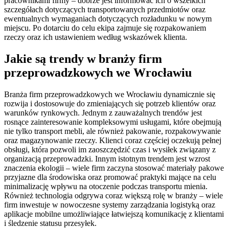
pracownikami firmy – dobrze jest informować ich o wszelkich
szczegółach dotyczących transportowanych przedmiotów oraz
ewentualnych wymaganiach dotyczących rozładunku w nowym
miejscu. Po dotarciu do celu ekipa zajmuje się rozpakowaniem
rzeczy oraz ich ustawieniem według wskazówek klienta.
Jakie są trendy w branży firm
przeprowadzkowych we Wrocławiu
Branża firm przeprowadzkowych we Wrocławiu dynamicznie się
rozwija i dostosowuje do zmieniających się potrzeb klientów oraz
warunków rynkowych. Jednym z zauważalnych trendów jest
rosnące zainteresowanie kompleksowymi usługami, które obejmują
nie tylko transport mebli, ale również pakowanie, rozpakowywanie
oraz magazynowanie rzeczy. Klienci coraz częściej oczekują pełnej
obsługi, która pozwoli im zaoszczędzić czas i wysiłek związany z
organizacją przeprowadzki. Innym istotnym trendem jest wzrost
znaczenia ekologii – wiele firm zaczyna stosować materiały pakowe
przyjazne dla środowiska oraz promować praktyki mające na celu
minimalizację wpływu na otoczenie podczas transportu mienia.
Również technologia odgrywa coraz większą rolę w branży – wiele
firm inwestuje w nowoczesne systemy zarządzania logistyką oraz
aplikacje mobilne umożliwiające łatwiejszą komunikację z klientami
i śledzenie statusu przesyłek.