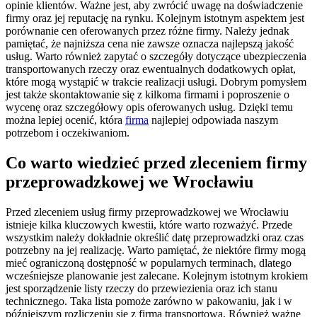
opinie klientów. Ważne jest, aby zwrócić uwagę na doświadczenie
firmy oraz jej reputację na rynku. Kolejnym istotnym aspektem jest
porównanie cen oferowanych przez różne firmy. Należy jednak
pamiętać, że najniższa cena nie zawsze oznacza najlepszą jakość
usług. Warto również zapytać o szczegóły dotyczące ubezpieczenia
transportowanych rzeczy oraz ewentualnych dodatkowych opłat,
które mogą wystąpić w trakcie realizacji usługi. Dobrym pomysłem
jest także skontaktowanie się z kilkoma firmami i poproszenie o
wycenę oraz szczegółowy opis oferowanych usług. Dzięki temu
można lepiej ocenić, która
firma
najlepiej odpowiada naszym
potrzebom i oczekiwaniom.
Co warto wiedzieć przed zleceniem firmy
przeprowadzkowej we Wrocławiu
Przed zleceniem usług firmy przeprowadzkowej we Wrocławiu
istnieje kilka kluczowych kwestii, które warto rozważyć. Przede
wszystkim należy dokładnie określić datę przeprowadzki oraz czas
potrzebny na jej realizację. Warto pamiętać, że niektóre firmy mogą
mieć ograniczoną dostępność w popularnych terminach, dlatego
wcześniejsze planowanie jest zalecane. Kolejnym istotnym krokiem
jest sporządzenie listy rzeczy do przewiezienia oraz ich stanu
technicznego. Taka lista pomoże zarówno w pakowaniu, jak i w
późniejszym rozliczeniu się z firmą transportową. Również ważne