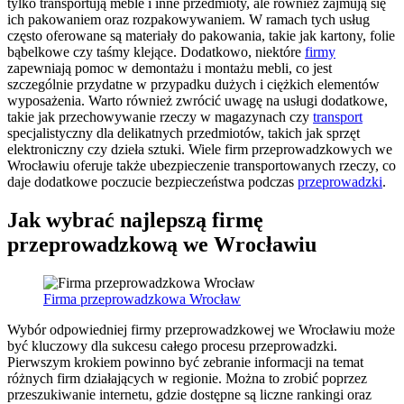
tylko transportują meble i inne przedmioty, ale również zajmują się
ich pakowaniem oraz rozpakowywaniem. W ramach tych usług
często oferowane są materiały do pakowania, takie jak kartony, folie
bąbelkowe czy taśmy klejące. Dodatkowo, niektóre
firmy
zapewniają pomoc w demontażu i montażu mebli, co jest
szczególnie przydatne w przypadku dużych i ciężkich elementów
wyposażenia. Warto również zwrócić uwagę na usługi dodatkowe,
takie jak przechowywanie rzeczy w magazynach czy
transport
specjalistyczny dla delikatnych przedmiotów, takich jak sprzęt
elektroniczny czy dzieła sztuki. Wiele firm przeprowadzkowych we
Wrocławiu oferuje także ubezpieczenie transportowanych rzeczy, co
daje dodatkowe poczucie bezpieczeństwa podczas
przeprowadzki
.
Jak wybrać najlepszą firmę
przeprowadzkową we Wrocławiu
Firma przeprowadzkowa Wrocław
Wybór odpowiedniej firmy przeprowadzkowej we Wrocławiu może
być kluczowy dla sukcesu całego procesu przeprowadzki.
Pierwszym krokiem powinno być zebranie informacji na temat
różnych firm działających w regionie. Można to zrobić poprzez
przeszukiwanie internetu, gdzie dostępne są liczne rankingi oraz