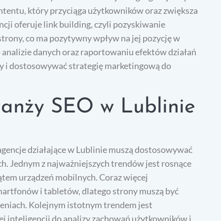
ntentu, który przyciąga użytkowników oraz zwiększa
i oferuje link building, czyli pozyskiwanie
trony, co ma pozytywny wpływ na jej pozycję w
analizie danych oraz raportowaniu efektów działań
y i dostosowywać strategię marketingową do
branży SEO w Lublinie
 agencje działające w Lublinie muszą dostosowywać
h. Jednym z najważniejszych trendów jest rosnące
kątem urządzeń mobilnych. Coraz więcej
artfonów i tabletów, dlatego strony muszą być
zeniach. Kolejnym istotnym trendem jest
ej inteligencji do analizy zachowań użytkowników i